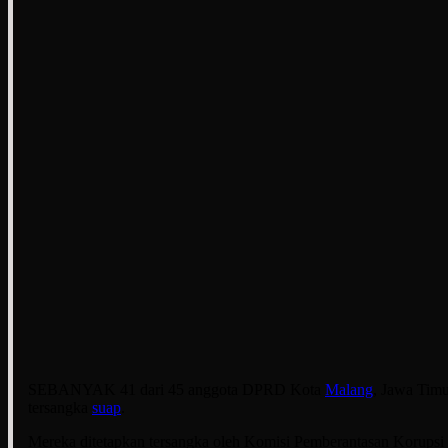
SEBANYAK 41 dari 45 anggota DPRD Kota
Malang
, Jawa Timu
tersangka
suap
.
Mereka ditetapkan tersangka oleh Komisi Pemberantasan Korups