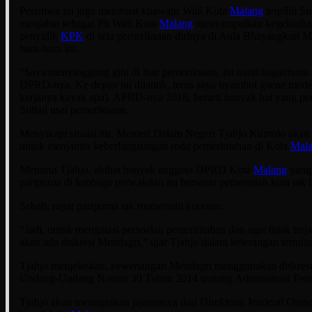
Peristiwa ini juga membuat khawatir Wali Kota
Malang
terpilih Sut
menjabat sebagai Plt Wali Kota
Malang
menyampaikan kegelisahan
penyidik
KPK
di sela pemeriksaan dirinya di Aula Bhayangkari 
baru-baru ini.
“Saya menyinggung gini di luar pemeriksaan, ini nanti bagaimana
DPRD-nya. Ke depan ini dilantik, terus saya nyambut gaene mode
kerjanya kayak apa). APBD-nya 2018, berarti banyak hal yang per
Sutiaji usai pemeriksaan.
Menyikapi situasi itu, Menteri Dalam Negeri Tjahjo Kumolo akan
untuk menjamin keberlangsungan roda pemerintahan di Kota
Mal
Menurut Tjahjo, akibat banyak anggota DPRD Kota
Malang
yang 
paripurna di lembaga perwakilan itu bersama pemerintah kota tak b
Sebab, rapat paripurna tak memenuhi kuorum.
“Jadi, untuk mengatasi persoalan pemerintahan dan agar tidak terja
akan ada diskresi Mendagri,” ujar Tjahjo dalam keterangan tertulis
Tjahjo menjelaskan, kewenangan Mendagri menggunakan diskresi
Undang-Undang Nomor 30 Tahun 2014 tentang Administrasi Peme
Tjahjo akan menugaskan jajarannya dari Direktorat Jenderal Oto