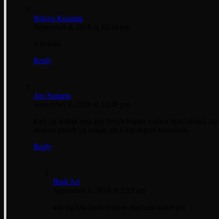
Wijaya Kusuma
September 4, 2018 at 10:34 pm
ASyikkk
Reply
Ato Sunarto
September 4, 2018 at 10:49 pm
Kpk yg kakap juga jgn hanya bupati walkot dprd dinas2 tapi
penjara penuh yg kakap ala e ktp segera tuntaskan.
Reply
Budi Ari
September 5, 2018 at 2:19 am
ada yg kkp baru tu idrus marham kasus pln