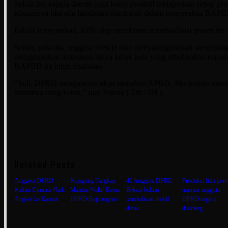
Selain itu, kepala daerah juga harus proaktif melaporkan setiap p
khususnya jika ada hambatan-hambatan dalam pengesahan RAP
Pahala menyatakan, KPK siap membantu memfasilitasi proses itu ag
Sebab, kata dia, anggota DPRD bisa menyalahgunakan wewenan
menggunakan instrumen biaya ketuk palu yang dibebankan kepada
RAPBD itu ingin disahkan.
“Jadi, DPRD mengancam akan menahan APBD. Jika kepala daerah 
namanya uang ketuk,” ujar Pahala ( Trb / IM )
Related Posts
Anggota DPRD
Kejagung Tangkap
46 Anggota DPRD
Produksi film porn
Kaltim Diminta Naik
Mantan Wakil Ketua
Bekasi belum
mantan anggota
Angkot ke Kantor
DPRD Bojonegoro
kembalikan mobil
DPRD segera
dinas
disidang