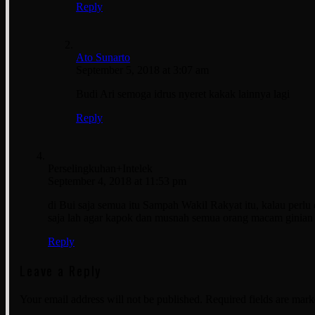
Reply
Ato Sunarto
September 5, 2018 at 3:07 am
Budi Ari semoga idrus nyeret kakak lainnya lagi
Reply
Perselingkuhan+Intelek
September 4, 2018 at 11:53 pm
di Bui saja semua itu Sampah Wakil Rakyat itu, kalau perl
saja lah agar kapok dan musnah semua orang macam ginian
Reply
Leave a Reply
Your email address will not be published.
Required fields are mar