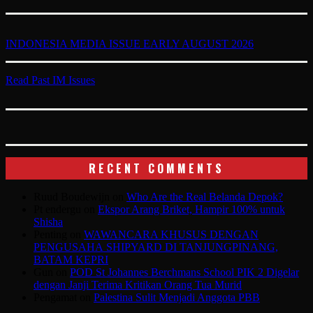
INDONESIA MEDIA ISSUE EARLY AUGUST 2026
Read Past IM Issues
RECENT COMMENTS
Ruud Boudewijn
on
Who Are the Real Belanda Depok?
Pt endergu
on
Ekspor Arang Briket, Hampir 100% untuk
Shisha
Penting
on
WAWANCARA KHUSUS DENGAN
PENGUSAHA SHIPYARD DI TANJUNGPINANG,
BATAM KEPRI
Gun
on
POD St Johannes Berchmans School PIK 2 Digelar
dengan Janji Terima Kritikan Orang Tua Murid
Pengamat
on
Palestina Sulit Menjadi Anggota PBB