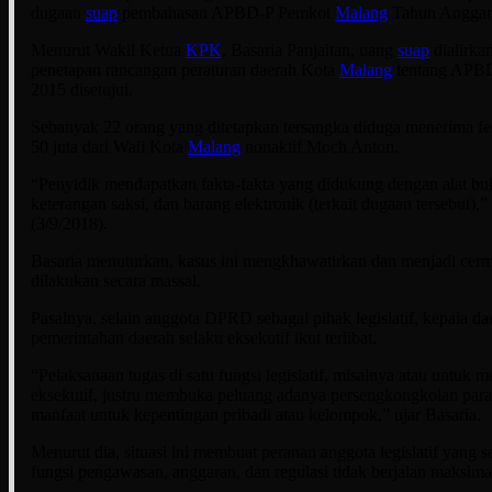
dugaan
suap
pembahasan APBD-P Pemkot
Malang
Tahun Anggar
Menurut Wakil Ketua
KPK
, Basaria Panjaitan, uang
suap
dialirk
penetapan rancangan peraturan daerah Kota
Malang
tentang APB
2015 disetujui.
Sebanyak 22 orang yang ditetapkan tersangka diduga menerima fe
50 juta dari Wali Kota
Malang
nonaktif Moch Anton.
“Penyidik mendapatkan fakta-fakta yang didukung dengan alat bukt
keterangan saksi, dan barang elektronik (terkait dugaan tersebut),”
(3/9/2018).
Basaria menuturkan, kasus ini mengkhawatirkan dan menjadi cerm
dilakukan secara massal.
Pasalnya, selain anggota DPRD sebagai pihak legislatif, kepala da
pemerintahan daerah selaku eksekutif ikut terlibat.
“Pelaksanaan tugas di satu fungsi legislatif, misalnya atau untu
eksekutif, justru membuka peluang adanya persengkongkolan par
manfaat untuk kepentingan pribadi atau kelompok,” ujar Basaria.
Menurut dia, situasi ini membuat peranan anggota legislatif yang
fungsi pengawasan, anggaran, dan regulasi tidak berjalan maksima