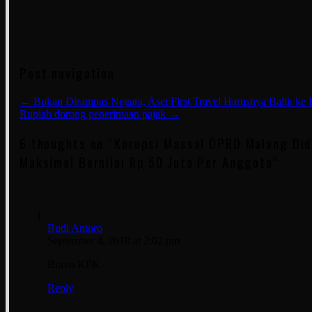
Post navigation
←
Bukan Dirampas Negara, Aset First Travel Harusnya Balik ke
Rupiah dorong penerimaan pajak
→
6 thoughts on “
Korupsi Massal DPRD Malang Di
Maksimal Bernilai Rp 50 Juta Per Anggota
”
Budi Antoro
September 4, 2018 at 2:02 pm
Bravo KPK
Reply