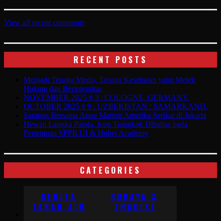
View all recent comments
RECENT POSTS
Menjadi Tenaga Medis, Tenaga Kesehatan yang Melek
Hukum dan Berintegritas
NOVEMBER 2025 # 3 : COLOGNE, GERMANY.
OCTOBER 2025 # 9 : UZBEKISTAN : SAMARKAND.
Sarapan Bersama Atase Marinir Amerika Serikat di Jakarta
Hewan Langka Panda, Icon Tiongkok Dibahas pada
Pertemuan SPPB UI & Hubei Academy
CATEGORIES
BERITA
BUDAYA &
TANAH AIR
TRADISI