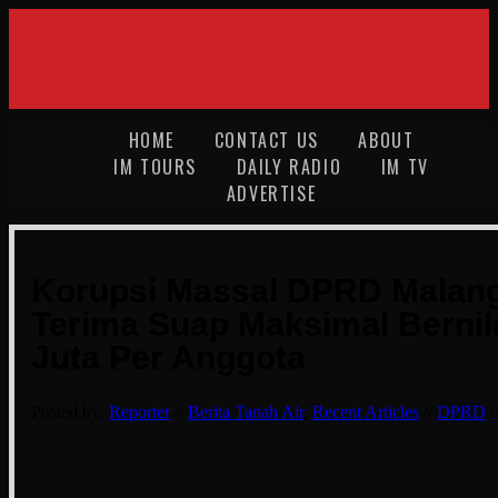
HOME
CONTACT US
ABOUT
IM TOURS
DAILY RADIO
IM TV
ADVERTISE
Korupsi Massal DPRD Malan
Terima Suap Maksimal Bernil
Juta Per Anggota
Posted by:
Reporter
//
Berita Tanah Air
,
Recent Articles
//
DPRD
/