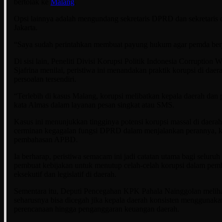
bertolak ke
Malang
.
Opsi lainnya adalah mengundang sekretaris DPRD dan sekretaris
Jakarta.
“Saya sudah perintahkan membuat payung hukum agar pemda berja
Di sisi lain, Peneliti Divisi Korupsi Politik Indonesia Corruptio
Sjafrina menilai, peristiwa ini menandakan praktik korupsi di dae
persoalan tersendiri.
“Terlebih di kasus Malang, korupsi melibatkan kepala daerah da
kata Almas dalam layanan pesan singkat atau SMS.
Kasus ini menunjukkan tingginya potensi korupsi massal di daerah.
cerminan kegagalan fungsi DPRD dalam menjalankan perannya, k
pembahasan APBD.
Ia berharap, peristiwa semacam ini jadi catatan utama bagi seluru
pembuat kebijakan untuk menutup celah-celah korupsi dalam pe
eksekutif dan legislatif di daerah.
Sementara itu, Deputi Pencegahan KPK Pahala Nainggolan meliha
seharusnya bisa dicegah jika kepala daerah konsisten menggunaka
perencanaan hingga penganggaran keuangan daerah.