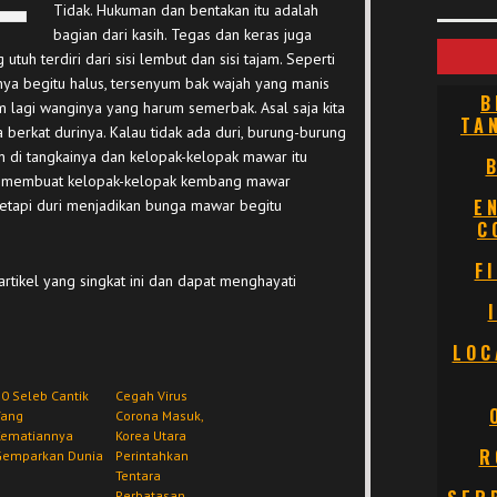
Tidak. Hukuman dan bentakan itu adalah
bagian dari kasih. Tegas dan keras juga
tuh terdiri dari sisi lembut dan sisi tajam. Seperti
nya begitu halus, tersenyum bak wajah yang manis
B
 lagi wanginya yang harum semerbak. Asal saja kita
TA
berkat durinya. Kalau tidak ada duri, burung-burung
n di tangkainya dan kelopak-kelopak mawar itu
ang membuat kelopak-kelopak kembang mawar
E
tetapi duri menjadikan bunga mawar begitu
C
F
tikel yang singkat ini dan dapat menghayati
LOC
0 Seleb Cantik
Cegah Virus
Yang
Corona Masuk,
Kematiannya
Korea Utara
R
Gemparkan Dunia
Perintahkan
Tentara
Perbatasan