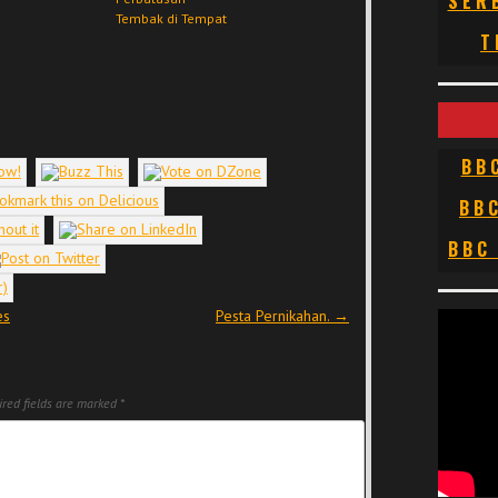
SER
Tembak di Tempat
T
BB
BB
BBC
es
Pesta Pernikahan.
→
red fields are marked
*