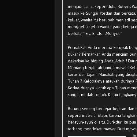
menjadi cantik seperti Julia Robert. 
masuk ke Sungai Yordan dan berkata, ” 
keluar, wanita itu berubah menjadi s
menggebu-gebu wanita yang ketiga mel
berkata, ” E….E….E….Monyet ”
Pernahkah Anda meraba kelopak bunga 
bukan? Pernahkah Anda mencium bung
dekatkan ke hidung Anda. Aduh ! Durin
Memang begitulah bunga mawar. Kelo
keras dan tajam.
Manakah yang dicipt
Tuhan ? Kelopaknya ataukah durinya 
Kedua-duanya. Untuk apa Tuhan menci
sangat mudah rontok. Kalau tangkain
Burung senang berkejar-kejaran dan 
seperti mawar. Tetapi, karena tangka
berayun-ayun di situ. Duri-duri itu pu
terbang mendekati mawar. Duri mawa
k