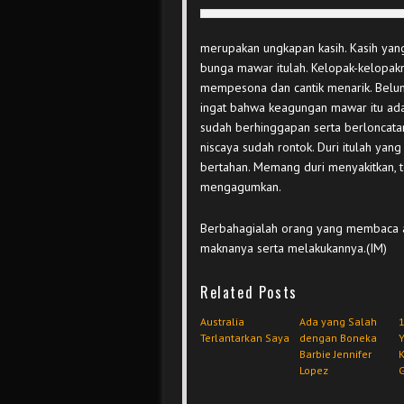
merupakan ungkapan kasih. Kasih yang u
bunga mawar itulah. Kelopak-kelopak
mempesona dan cantik menarik. Belum
ingat bahwa keagungan mawar itu ada 
sudah berhinggapan serta berloncata
niscaya sudah rontok. Duri itulah y
bertahan. Memang duri menyakitkan, 
mengagumkan.
Berbahagialah orang yang membaca ar
maknanya serta melakukannya.(IM)
Related Posts
Australia
Ada yang Salah
1
Terlantarkan Saya
dengan Boneka
Barbie Jennifer
Lopez