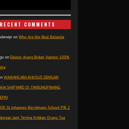
RECENT COMMENTS
udewijn
on
Who Are the Real Belanda
gu
on
Ekspor Arang Briket, Hampir 100%
isha
on
WAWANCARA KHUSUS DENGAN
HA SHIPYARD DI TANJUNGPINANG,
EPRI
OD St Johannes Berchmans School PIK 2
dengan Janji Terima Kritikan Orang Tua