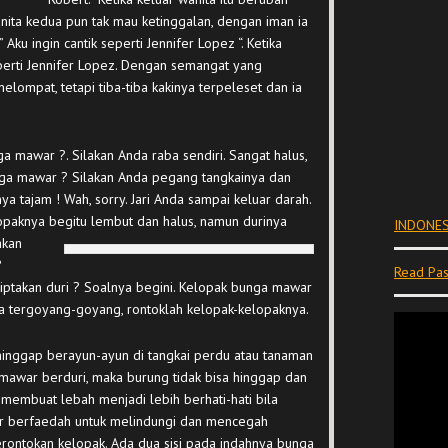
Wanita kedua pun tak mau ketinggalan, dengan iman ia
Aku ingin cantik seperti Jennifer Lopez “. Ketika
eperti Jennifer Lopez. Dengan semangat yang
ompat, tetapi tiba-tiba kakinya terpeleset dan ia
mawar ?. Silakan Anda raba sendiri. Sangat halus,
a mawar ? Silakan Anda pegang tangkainya dan
ya tajam ! Wah, sorry. Jari Anda sampai keluar darah.
paknya begitu lembut dan halus, namun durinya
INDONES
akan
?
Read Pas
ptakan duri ? Soalnya begini. Kelopak bunga mawar
ya tergoyang-goyang, rontoklah kelopak-kelopaknya.
hinggap berayun-ayun di tangkai perdu atau tanaman
i mawar berduri, maka burung tidak bisa hinggap dan
n membuat lebah menjadi lebih berhati-hati bila
r berfaedah untuk melindungi dan mencegah
erontokan kelopak.
Ada dua sisi pada indahnya bunga