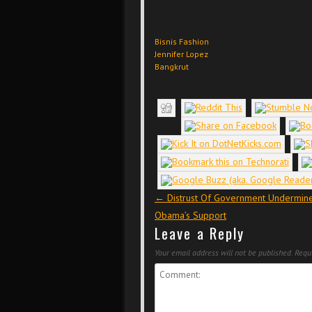
Bisnis Fashion
Jennifer Lopez
Bangkrut
Post navigation
←
Distrust Of Government Undermin
Obama’s Support
Leave a Reply
Your email address will not be published.
Requi