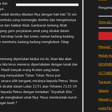
a dan
Pengama
ya;
induk domba dituntun-Nya dengan hati-hati.” Di sini
g gembala yang memangku domba dan mengelusnya
View all
ut dari hakikat Allah. Gambaran tentang Allah
njang garis perjalanan umat yang dicatat dalam
h bersikap lunak dan luwes, namun kadang-kadang
ah membela, kadang-kadang menghukum. Sikap
Menjadi 
Melek Hu
emang diperlukan kedua sisi itu. Iman kita akan
au kita terus menerus diperlakukan dengan lunak dan
NOVEMBE
. Masih banyak orang Kristen yang kalau
OCTOBER
gsung menyalakan Tuhan. Tuhan Yesus pun
secara silih berganti, misalnya kepada Petrus. Yesus
Sarapan 
i dicatat dalam Lukas 22:31 atau Yohanes 21:15-19.
Jakarta
 kepada Petrus dengan bentakan ” Enyahlah Iblis ”
 Allah menghukum umat-Nya. Yesus membentak murid-
Hewan La
ngan kasih ?
pada Pe