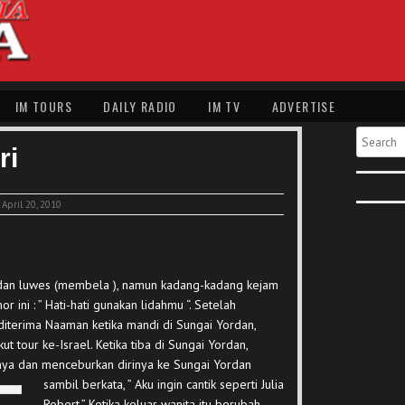
IM TOURS
DAILY RADIO
IM TV
ADVERTISE
Search
ri
April 20, 2010
 dan luwes (membela ), namun kadang-kadang kejam
 ini : ” Hati-hati gunakan lidahmu “. Setelah
diterima Naaman ketika mandi di Sungai Yordan,
ut tour ke-Israel. Ketika tiba di Sungai Yordan,
ya dan menceburkan dirinya ke Sungai Yordan
sambil
berkata, ” Aku ingin cantik seperti Julia
Robert.” Ketika keluar wanita itu berubah