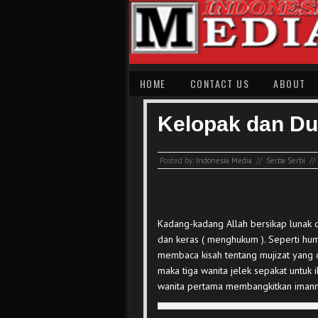
HOME
CONTACT US
ABOUT
Kelopak dan Du
Posted by:
Indonesia Media
//
Serba Serbi
//
Kadang-kadang Allah bersikap lunak
dan keras ( menghukum ). Seperti humor
membaca kisah tentang mujizat yang 
maka tiga wanita jelek sepakat untuk ik
wanita pertama membangkitkan imann