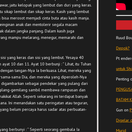
awar, jaitu kelopak yang lembut dan duri yang keras.
 jaitu sikap lembut dan sikap keras. Kasih yang lembut
 bisa merosot memjadi cinta buta atau kasih manja.
inginan anak dan mentolerir segala macam
ak dalam jangka panjang. Dalam kasih juga
sih yang mampu melarang, menegur, memarahi dan
Ruud Bo
Depok?
sisi yang keras dan sisi yang lembut. Yesaya 40
Pt ender
ayat 10 dan 11. Ayat 10 berbunji : ” Lihat, itu Tuhan
untuk Sh
 dengan tangan-Nya Ia berkuasa. Lihat, mereka yang
ersama-sama Dia, dan mereka yang diperoleh-Nya
Penting
lah digambarkan sebagai pendekar yang pulang dari
PENGUSA
ilang-gemilang sambil membawa rampasan dan
 hakikat Allah. Seperti sekarang ini terdapat banyak
BATAM K
ana. Ini menandakan satu peringatan atau teguran,
 yang belum percaya harus sadar atas perbuatan-
Gun
on
P
Digelar 
yang berbunyi : ” Seperti seorang
gembala Ia
Murid