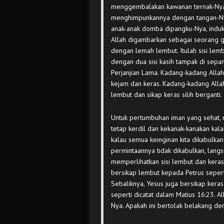
menggembalakan kawanan ternak-Ny
menghimpunkannya dengan tangan-N
anak-anak domba dipangku-Nya, induk-
Allah digambarkan sebagai seoran
dengan lemah lembut. Itulah sisi lemb
dengan dua sisi kasih tampak di sepa
Perjanjian Lama. Kadang-kadang Alla
kejam dan keras. Kadang-kadang All
lembut dan sikap keras silih berganti.
Untuk pertumbuhan iman yang sehat, m
tetap kerdil dan kekanak-kanakan kal
kalau semua keinginan kita dikabulkan
permintaannya tidak dikabulkan, lan
memperlihatkan sisi lembut dan keras 
bersikap lembut kepada Petrus sepert
Sebaliknya, Yesus juga bersikap keras
seperti dicatat dalam Matius 16:23.
Nya. Apakah ini bertolak belakang de