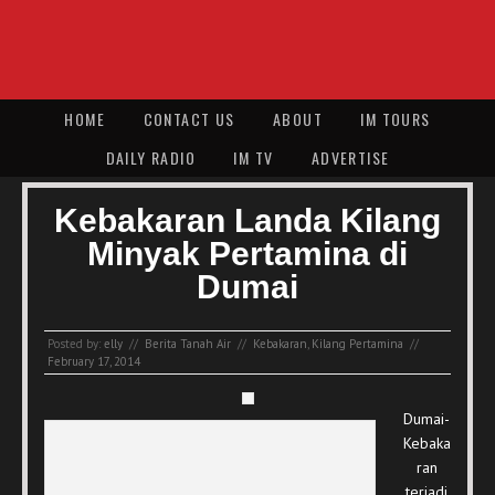
HOME
CONTACT US
ABOUT
IM TOURS
DAILY RADIO
IM TV
ADVERTISE
Kebakaran Landa Kilang
Minyak Pertamina di
Dumai
Posted by:
elly
//
Berita Tanah Air
//
Kebakaran
,
Kilang Pertamina
//
February 17, 2014
Dumai-
Kebaka
ran
terjadi