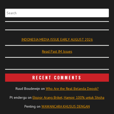
Search
INDONESIA MEDIA ISSUE EARLY AUGUST 2026
Read Past IM Issues
RECENT COMMENTS
Ruud Boudewijn
on
Who Are the Real Belanda Depok?
Pt endergu
on
Ekspor Arang Briket, Hampir 100% untuk Shisha
Penting
on
WAWANCARA KHUSUS DENGAN