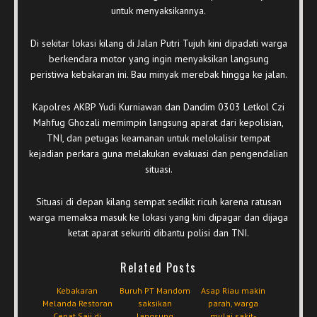
untuk menyaksikannya.
Di sekitar lokasi kilang di Jalan Putri Tujuh kini dipadati warga
berkendara motor yang ingin menyaksikan langsung
peristiwa kebakaran ini. Bau minyak merebak hingga ke jalan.
Kapolres AKBP Yudi Kurniawan dan Dandim 0303 Letkol Czi
Mahfug Ghozali memimpin langsung aparat dari kepolisian,
TNI, dan petugas keamanan untuk melokalisir tempat
kejadian perkara guna melakukan evakuasi dan pengendalian
situasi.
Situasi di depan kilang sempat sedikit ricuh karena ratusan
warga memaksa masuk ke lokasi yang kini dipagar dan dijaga
ketat aparat sekuriti dibantu polisi dan TNI.
Related Posts
Kebakaran
Buruh PT Mandom
Asap Riau makin
Melanda Restoran
saksikan
parah, warga
Cepat Saji di
langsung
mulai sakit-