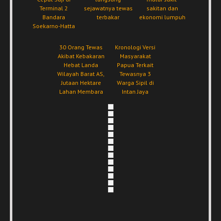
Terminal 2
sejawatnya tewas
sakitan dan
Bandara
terbakar
ekonomi lumpuh
Soekarno-Hatta
30 Orang Tewas
Kronologi Versi
Akibat Kebakaran
Masyarakat
Hebat Landa
Papua Terkait
Wilayah Barat AS,
Tewasnya 3
Jutaan Hektare
Warga Sipil di
Lahan Membara
Intan Jaya