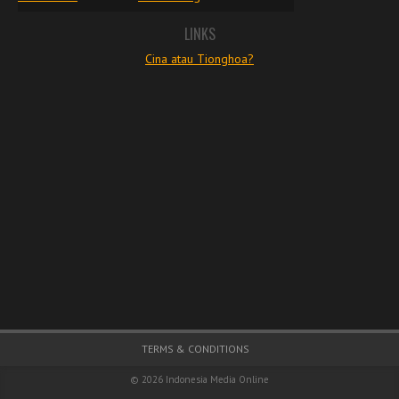
LINKS
Cina atau Tionghoa?
Footer Menu
TERMS & CONDITIONS
© 2026
Indonesia Media Online