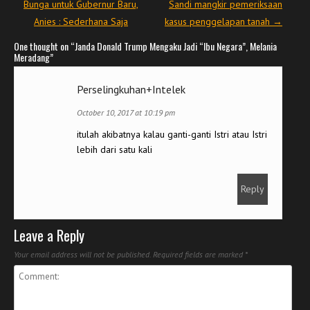
Bunga untuk Gubernur Baru,
Sandi mangkir pemeriksaan
Anies : Sederhana Saja
kasus penggelapan tanah
→
One thought on “
Janda Donald Trump Mengaku Jadi “Ibu Negara”, Melania
Meradang
”
Perselingkuhan+Intelek
October 10, 2017 at 10:19 pm
itulah akibatnya kalau ganti-ganti Istri atau Istri
lebih dari satu kali
Reply
Leave a Reply
Your email address will not be published.
Required fields are marked
*