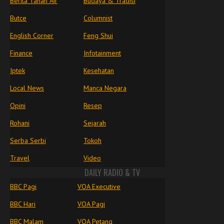
Berita Tanah Air
Budaya & Tradisi
Butce
Columnist
English Corner
Feng Shui
Finance
Infotainment
Iptek
Kesehatan
Local News
Manca Negara
Opini
Resep
Rohani
Sejarah
Serba Serbi
Tokoh
Travel
Video
DAILY RADIO & TV
BBC Pagi
VOA Executive
BBC Hari
VOA Pagi
BBC Malam
VOA Petang