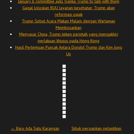
January 6 committee asks Ivanka Trump to talk with them
Gagal loloskan RUU layanan kesehatan, Trump akan
reformasi pajak
Trump Sebut Acara Makan Malam dengan Wartawan
Membosankan
Menyasar China, Trump teken perintah yang mengakhiri
perlakuan khusus pada Hong Kong
Hasil Pertemuan Puncak Antara Donald Trump dan Kim Jong
Un
Post navigation
←
Baru Ada Satu Karangan
Sibuk persiapkan pelantikan,