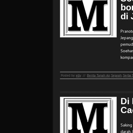
bo
di
Pranot
Jepang
pemuda
Soehar
kompan
Posted by:
elly
//
Berita Tanah Air
,
Sejarah
,
Serba 
Di
Ca
Saking
darah.