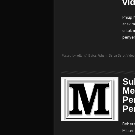
vi
Philip
anak m
untuk 
penye
Posted by:
elly
//
Butce
,
Rohani
,
Serba Serbi
,
Video
Su
Me
Pe
Pe
Bebera
Milite