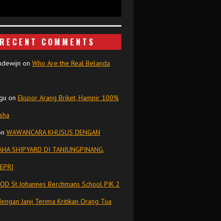
RECENT COMMENTS
udewijn
on
Who Are the Real Belanda
gu
on
Ekspor Arang Briket, Hampir 100%
isha
on
WAWANCARA KHUSUS DENGAN
HA SHIPYARD DI TANJUNGPINANG,
EPRI
OD St Johannes Berchmans School PIK 2
dengan Janji Terima Kritikan Orang Tua