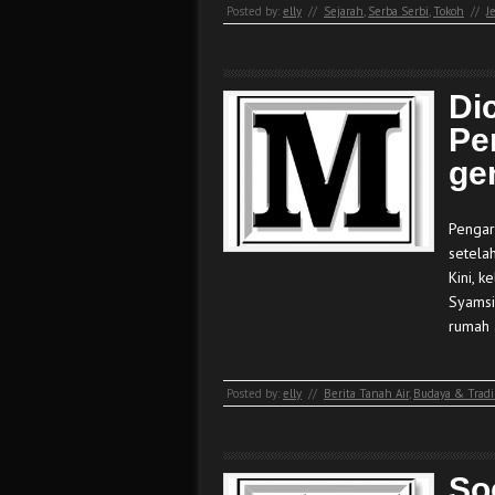
Posted by:
elly
//
Sejarah
,
Serba Serbi
,
Tokoh
//
J
Di
Pe
ge
Pengar
setela
Kini, 
Syamsi
rumah 
Posted by:
elly
//
Berita Tanah Air
,
Budaya & Tradi
So