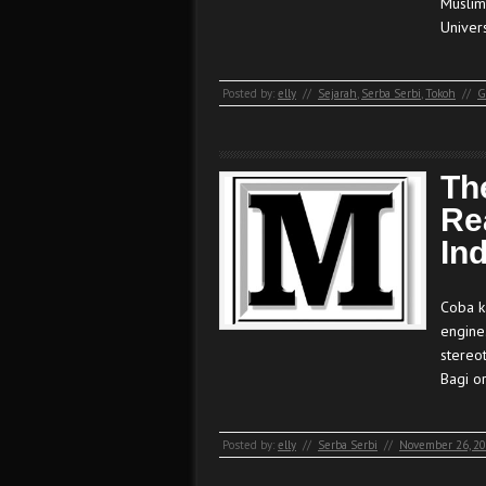
Muslim
Univer
Posted by:
elly
//
Sejarah
,
Serba Serbi
,
Tokoh
//
G
Th
Re
In
Coba k
engine
stereo
Bagi o
Posted by:
elly
//
Serba Serbi
//
November 26, 2