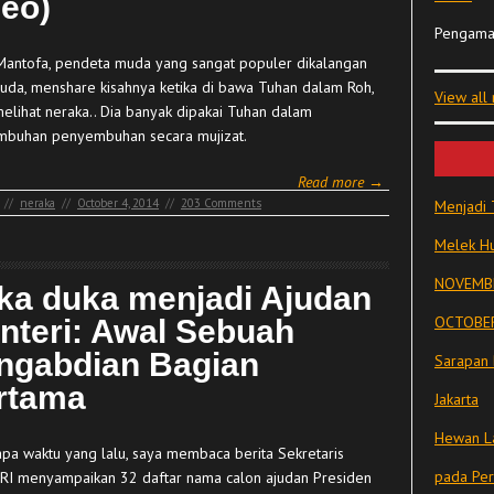
deo)
Pengama
 Mantofa, pendeta muda yang sangat populer dikalangan
uda, menshare kisahnya ketika di bawa Tuhan dalam Roh,
View all
melihat neraka.. Dia banyak dipakai Tuhan dalam
mbuhan penyembuhan secara mujizat.
Read more →
//
neraka
//
October 4, 2014
//
203 Comments
Menjadi 
Melek Hu
NOVEMBE
ka duka menjadi Ajudan
OCTOBER
nteri: Awal Sebuah
ngabdian Bagian
Sarapan 
rtama
Jakarta
Hewan La
pa waktu yang lalu, saya membaca berita Sekretaris
pada Pe
r RI menyampaikan 32 daftar nama calon ajudan Presiden