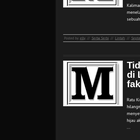
Kalima
menela
sebua
Posted by:
elly
//
Serba Serbi
//
Lintah
//
Septe
Ti
di 
fa
Ratu K
hilang
menyeb
hijau 
…