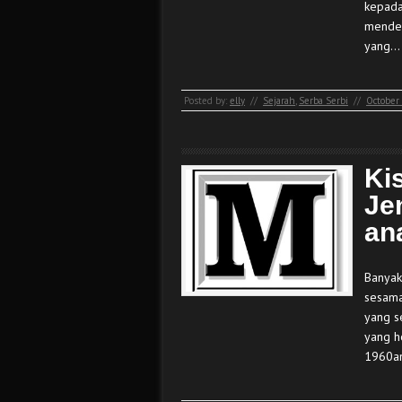
kepada
menden
yang…
Posted by:
elly
//
Sejarah
,
Serba Serbi
//
October 
Ki
Je
an
Banyak
sesama
yang s
yang h
1960an