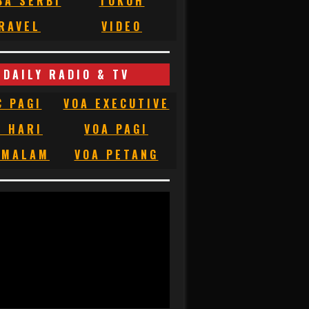
BA SERBI
TOKOH
RAVEL
VIDEO
DAILY RADIO & TV
C PAGI
VOA EXECUTIVE
C HARI
VOA PAGI
 MALAM
VOA PETANG