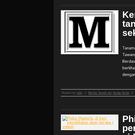
Ke
ta
se
Tanama
Tawang
Berdas
berkha
dengan
Posted by:
elly
//
Berita Tanah Air
,
Serba Serbi
//
Phi
pe