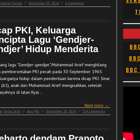
SER
enderal Pranoto
//
September 30, 2014
//
6 Comments
T
cap PKI, Keluarga
ncipta Lagu ‘Gendjer-
BB
ndjer’ Hidup Menderita
BB
ang lagu “Gendjer-gendjer”,Muhammad Arief menghilang
BBC
h pemberontakan PKI pecah pada 30 September 1965.
keluarganya hidup dalam penderitaan karena dicap PKI. Sinar
 (61), anak dari Muhammad Arief mengisahkan, setelah
ayahnya di Jalan Kyai…
Read more →
si
,
Serba Serbi
//
lagu
,
PKI
//
September 30, 2014
//
224 Comments
eharto dendam Pranoto