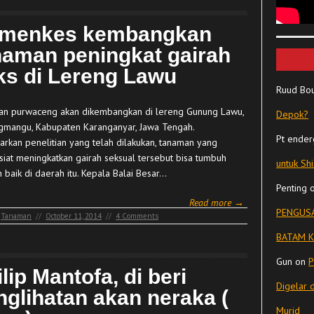
menkes kembangkan
naman peningkat gairah
ks di Lereng Lawu
Ruud Bo
n purwaceng akan dikembangkan di lereng Gunung Lawu,
Depok?
mangu, Kabupaten Karanganyar, Jawa Tengah.
Pt ender
arkan penelitian yang telah dilakukan, tanaman yang
siat meningkatkan gairah seksual tersebut bisa tumbuh
untuk Sh
 baik di daerah itu. Kepala Balai Besar…
Penting
Read more →
PENGUSA
Tanaman
//
October 11, 2014
//
4 Comments
BATAM K
Gun
on
P
lip Mantofa, di beri
Digelar 
nglihatan akan neraka (
Murid