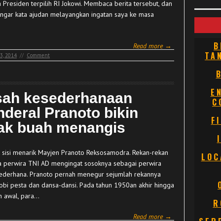
 Presiden terpilih RI Jokowi. Membaca berita tersebut, dan
gar kata ajudan melayangkan ingatan saya ke masa
B
Read more →
TA
3, 2014
//
Comment
E
sah kesederhanaan
C
nderal Pranoto bikin
F
ak buah menangis
 sisi menarik Mayjen Pranoto Reksosamodra. Rekan-rekan
LOC
 perwira TNI AD mengingat sosoknya sebagai perwira
ederhana. Pranoto pernah menegur sejumlah rekannya
obi pesta dan dansa-dansi. Pada tahun 1950an akhir hingga
 awal, para…
R
Read more →