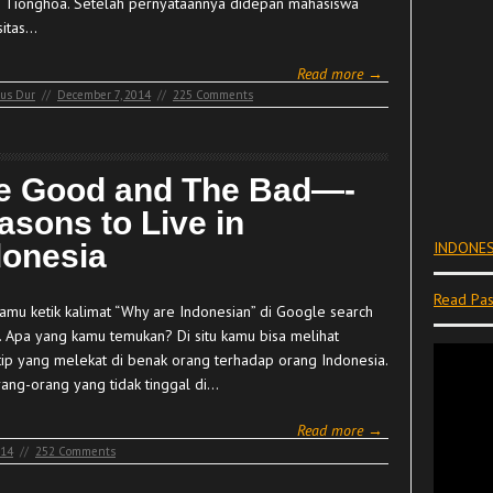
 Tionghoa. Setelah pernyataannya didepan mahasiswa
sitas…
Read more →
us Dur
//
December 7, 2014
//
225 Comments
e Good and The Bad—-
asons to Live in
donesia
INDONES
Read Pas
amu ketik kalimat “Why are Indonesian” di Google search
. Apa yang kamu temukan? Di situ kamu bisa melihat
tip yang melekat di benak orang terhadap orang Indonesia.
rang-orang yang tidak tinggal di…
Read more →
014
//
252 Comments