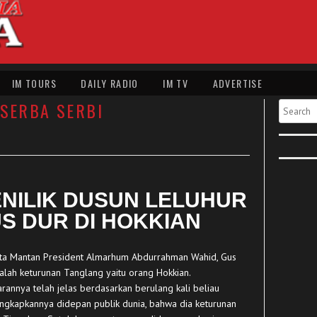
IM TOURS
DAILY RADIO
IM TV
ADVERTISE
SERBA SERBI
Search
NILIK DUSUN LELUHUR
S DUR DI HOKKIAN
ta Mantan President Almarhum Abdurrahman Wahid, Gus
dalah keturunan Tanglang yaitu orang Hokkian.
rannya telah jelas berdasarkan berulang kali beliau
gkapkannya didepan publik dunia, bahwa dia keturunan