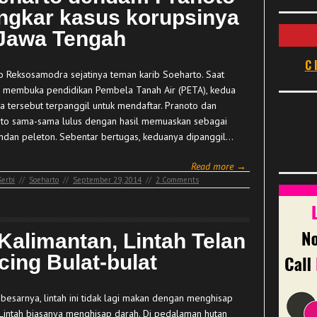
ngkar kasus korupsinya
 Jawa Tengah
C
o Reksosamodra sejatinya teman karib Soeharto. Saat
 membuka pendidikan Pembela Tanah Air (PETA), kedua
 tersebut terpanggil untuk mendaftar. Pranoto dan
to sama-sama lulus dengan hasil memuaskan sebagai
dan peleton. Sebentar bertugas, keduanya dipanggil…
Read more →
Serbi
//
Soeharto
//
September 29, 2014
//
2 Comments
 Kalimantan, Lintah Telan
cing Bulat-bulat
 besarnya, lintah ini tidak lagi makan dengan menghisap
 Lintah biasanya menghisap darah. Di pedalaman hutan