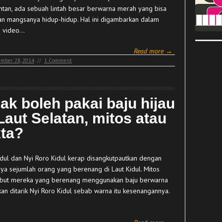
ntan, ada sebuah lintah besar berwarna merah yang bisa
n mangsanya hidup-hidup. Hal ini digambarkan dalam
h video…
Read more →
mber 28, 2014
//
1 Comment
dak boleh pakai baju hijau
Laut Selatan, mitos atau
kta?
idul dan Nyi Roro Kidul kerap disangkutpautkan dengan
nya sejumlah orang yang berenang di Laut Kidul. Mitos
ut mereka yang berenang menggunakan baju berwarna
akan ditarik Nyi Roro Kidul sebab warna itu kesenangannya.