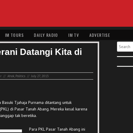
IM TOURS
DAILY RADIO
IM TV
ADVERTISE
Search
rani Datangi Kita di
ir
//
Ahok
,
Politics
//
July 27, 2013
a Basuki Tjahaja Purnama ditantang untuk
(PKL) di Pasar Tanah Abang. Mereka kesal karena
anggap tak beretika.
Para PKL Pasar Tanah Abang ini