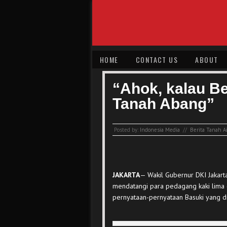
HOME
CONTACT US
ABOUT
“Ahok, kalau Be
Tanah Abang”
Posted by:
Indonesia Media
//
Berita Tanah A
JAKARTA
— Wakil Gubernur DKI Jakart
mendatangi para pedagang kaki lima 
pernyataan-pernyataan Basuki yang di