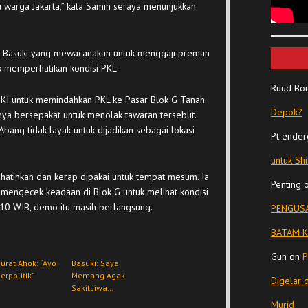
 warga Jakarta,” kata Samin seraya menunjukkan
kan Basuki yang mewacanakan untuk menggaji preman
dak memperhatikan kondisi PKL.
Ruud Bo
DKI untuk memindahkan PKL ke Pasar Blok G Tanah
Depok?
nya bersepakat untuk menolak tawaran tersebut.
Abang tidak layak untuk dijadikan sebagai lokasi
Pt ender
untuk Sh
ihatinkan dan kerap dipakai untuk tempat mesum. Ia
Penting
 mengecek keadaan di Blok G untuk melihat kondisi
10 WIB, demo itu masih berlangsung.
PENGUSA
BATAM K
Gun
on
P
urat Ahok: “Ayo
Basuki: Saya
erpolitik”
Memang Agak
Digelar 
Sakit Jiwa…
Murid