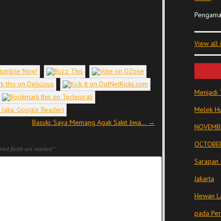
Pengama
View all
Menjadi 
Melek Hu
Basuki: Saya Memang Agak Sakit Jiwa…
→
NOVEMBE
OCTOBER
red fields are marked
*
Sarapan 
Jakarta
Hewan La
pada Pe