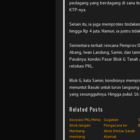
pedagang yang berdagang di sana itu
KTP-nya.
Selain itu, ia juga memprotes tinda
hingga Rp 4 juta. Namun, ia justru ti
Sementara terkait rencana Pemprov 
Abang, Iwan Landung, Samin, dan lain
Pasalnya, kondisi Pasar Blok G Tanah 
relokasi PKL.
Blok G, kata Samin, kondisinya mempr
menuntut Basuki untuk turun langsung
yang sesungguhnya. Hingga pukul 16.
Related Posts
Asosiasi PKL Minta
Gugatan
S
Ahok Jangan
Pengacara ke
B
Mentang-
Ahok Dinilai Salah
mentang
Alamat