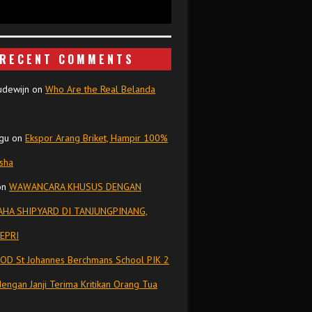
RECENT COMMENTS
udewijn
on
Who Are the Real Belanda
gu
on
Ekspor Arang Briket, Hampir 100%
isha
on
WAWANCARA KHUSUS DENGAN
HA SHIPYARD DI TANJUNGPINANG,
EPRI
OD St Johannes Berchmans School PIK 2
dengan Janji Terima Kritikan Orang Tua