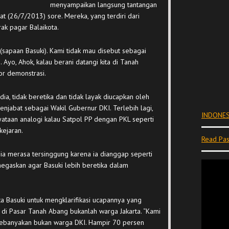
menyampaikan langsung tantangan
mat (26/7/2013) sore. Mereka, yang terdiri dari
k pagar Balaikota.
(sapaan Basuki). Kami tidak mau disebut sebagai
 Ayo, Ahok, kalau berani datangi kita di Tanah
or demonstrasi.
 dia, tidak beretika dan tidak layak diucapkan oleh
njabat sebagai Wakil Gubernur DKI. Terlebih lagi,
INDONES
ataan analogi kalau Satpol PP dengan PKL seperti
kejaran.
Read Pas
 ia merasa tersinggung karena ia dianggap seperti
negaskan agar Basuki lebih beretika dalam
ta Basuki untuk mengklarifikasi ucapannya yang
 di Pasar Tanah Abang bukanlah warga Jakarta. “Kami
 kebanyakan bukan warga DKI. Hampir 70 persen