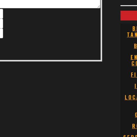
B
TA
E
C
F
LOC
R