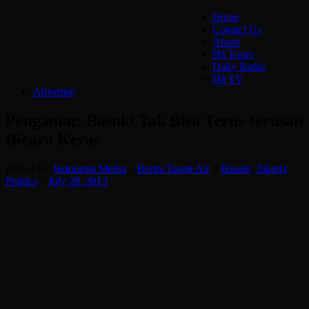
Home
Contact Us
About
IM Tours
Daily Radio
IM TV
Advertise
Pengamat: Basuki Tak Bisa Terus-terusan
Bicara Keras
Posted by:
Indonesia Media
//
Berita Tanah Air
//
Basuki
,
Jakarta
,
Politics
//
July 28, 2013