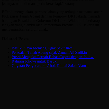
jedanya, nanti di mana perlu keras lagi,” katanya.
Effendi mengatakan, permasalahan yang terlanjur memanas antara
PKL pasar Tanah Abang dengan Pemprov DKI Jakarta menjadi
batu ujian Basuki dan Gubernur DKI Joko Widodo. Ia berharap
langkah yang diambil oleh Pemerintah Provinsi DKI Jakarta itu
menyenangkan seluruh pihak.
Related Posts
Basuki: Saya Memang Agak Sakit Jiwa…
Persoalan Tanah Abang sejak Zaman Ali Sadikin
Yusril Mengaku Pernah Bahas Capres dengan Jokowi
Rahasia Jokowi untuk Basuki
Gugatan Pengacara ke Ahok Dinilai Salah Alamat