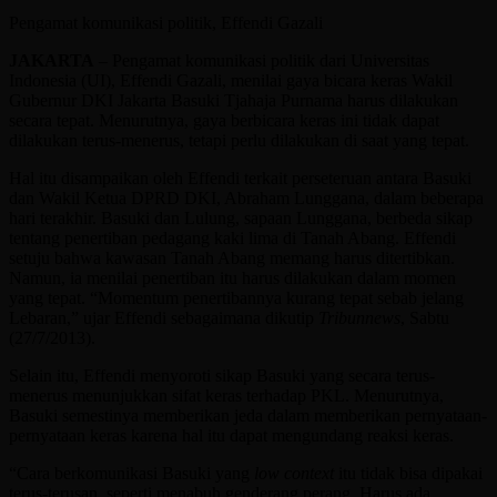
Pengamat komunikasi politik, Effendi Gazali
JAKARTA
– Pengamat komunikasi politik dari Universitas
Indonesia (UI), Effendi Gazali, menilai gaya bicara keras Wakil
Gubernur DKI Jakarta Basuki Tjahaja Purnama harus dilakukan
secara tepat. Menurutnya, gaya berbicara keras ini tidak dapat
dilakukan terus-menerus, tetapi perlu dilakukan di saat yang tepat.
Hal itu disampaikan oleh Effendi terkait perseteruan antara Basuki
dan Wakil Ketua DPRD DKI, Abraham Lunggana, dalam beberapa
hari terakhir. Basuki dan Lulung, sapaan Lunggana, berbeda sikap
tentang penertiban pedagang kaki lima di Tanah Abang. Effendi
setuju bahwa kawasan Tanah Abang memang harus ditertibkan.
Namun, ia menilai penertiban itu harus dilakukan dalam momen
yang tepat. “Momentum penertibannya kurang tepat sebab jelang
Lebaran,” ujar Effendi sebagaimana dikutip
Tribunnews
, Sabtu
(27/7/2013).
Selain itu, Effendi menyoroti sikap Basuki yang secara terus-
menerus menunjukkan sifat keras terhadap PKL. Menurutnya,
Basuki semestinya memberikan jeda dalam memberikan pernyataan-
pernyataan keras karena hal itu dapat mengundang reaksi keras.
“Cara berkomunikasi Basuki yang
low context
itu tidak bisa dipakai
terus-terusan, seperti menabuh genderang perang. Harus ada