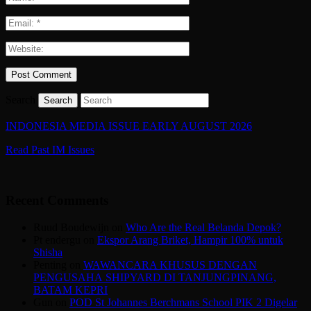
Search
INDONESIA MEDIA ISSUE EARLY AUGUST 2026
Read Past IM Issues
Recent Comments
Ruud Boudewijn
on
Who Are the Real Belanda Depok?
Pt endergu
on
Ekspor Arang Briket, Hampir 100% untuk
Shisha
Penting
on
WAWANCARA KHUSUS DENGAN
PENGUSAHA SHIPYARD DI TANJUNGPINANG,
BATAM KEPRI
Gun
on
POD St Johannes Berchmans School PIK 2 Digelar