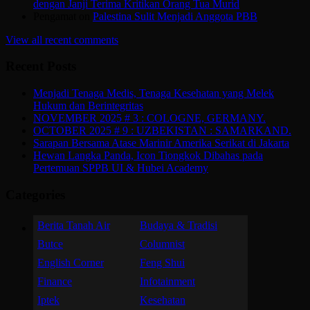
dengan Janji Terima Kritikan Orang Tua Murid
Pengamat
on
Palestina Sulit Menjadi Anggota PBB
View all recent comments
Recent Posts
Menjadi Tenaga Medis, Tenaga Kesehatan yang Melek
Hukum dan Berintegritas
NOVEMBER 2025 # 3 : COLOGNE, GERMANY.
OCTOBER 2025 # 9 : UZBEKISTAN : SAMARKAND.
Sarapan Bersama Atase Marinir Amerika Serikat di Jakarta
Hewan Langka Panda, Icon Tiongkok Dibahas pada
Pertemuan SPPB UI & Hubei Academy
Categories
Berita Tanah Air
Budaya & Tradisi
Butce
Columnist
English Corner
Feng Shui
Finance
Infotainment
Iptek
Kesehatan