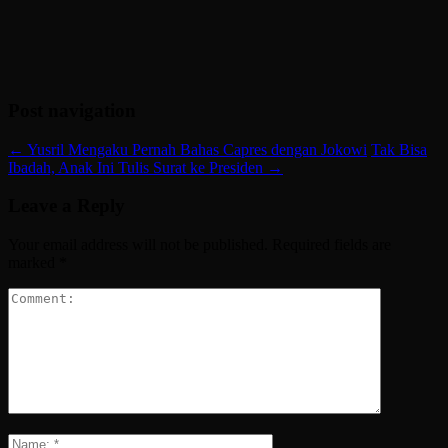
Post navigation
←
Yusril Mengaku Pernah Bahas Capres dengan Jokowi
Tak Bisa
Ibadah, Anak Ini Tulis Surat ke Presiden
→
Leave a Reply
Your email address will not be published.
Required fields are
marked
*