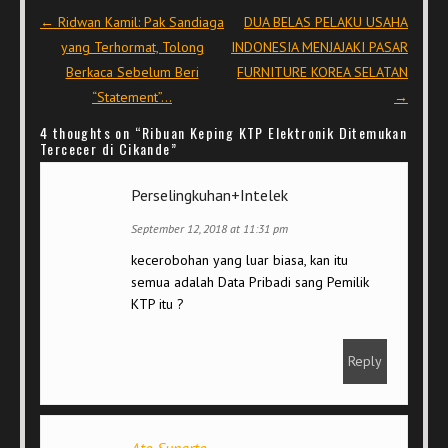
Post navigation
←
Ridwan Kamil: Pak Sandiaga
DUA BELAS PELAKU USAHA
yang Terhormat, Tolong
INDONESIA MENJAJAKI PASAR
Berkaca Sebelum Beri
FURNITURE KOREA SELATAN
“Statement”…
→
4 thoughts on “
Ribuan Keping KTP Elektronik Ditemukan
Tercecer di Cikande
”
Perselingkuhan+Intelek
September 12, 2018 at 11:31 pm
kecerobohan yang luar biasa, kan itu
semua adalah Data Pribadi sang Pemilik
KTP itu ?
Reply