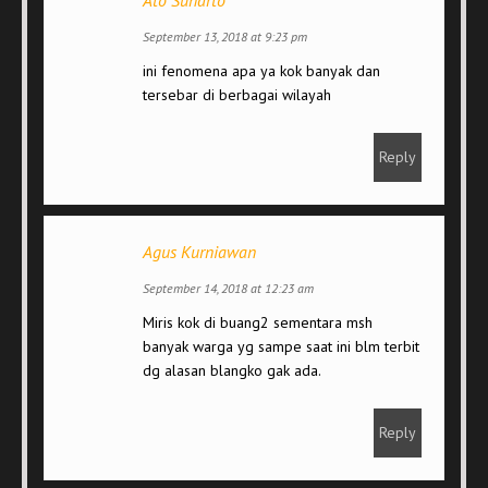
Ato Sunarto
September 13, 2018 at 9:23 pm
ini fenomena apa ya kok banyak dan
tersebar di berbagai wilayah
Reply
Agus Kurniawan
September 14, 2018 at 12:23 am
Miris kok di buang2 sementara msh
banyak warga yg sampe saat ini blm terbit
dg alasan blangko gak ada.
Reply