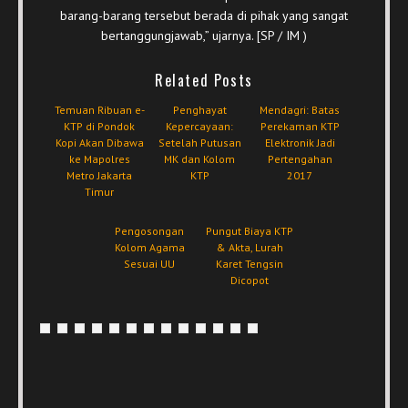
barang-barang tersebut berada di pihak yang sangat
bertanggungjawab,” ujarnya. [SP / IM )
Related Posts
Temuan Ribuan e-
Penghayat
Mendagri: Batas
KTP di Pondok
Kepercayaan:
Perekaman KTP
Kopi Akan Dibawa
Setelah Putusan
Elektronik Jadi
ke Mapolres
MK dan Kolom
Pertengahan
Metro Jakarta
KTP
2017
Timur
Pengosongan
Pungut Biaya KTP
Kolom Agama
& Akta, Lurah
Sesuai UU
Karet Tengsin
Dicopot