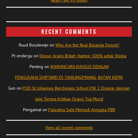
Read Past IM Issues
RECENT COMMENTS
Ruud Boudewijn
on
Who Are the Real Belanda Depok?
Pt endergu
on
Ekspor Arang Briket, Hampir 100% untuk Shisha
Penting
on
WAWANCARA KHUSUS DENGAN
PENGUSAHA SHIPYARD DI TANJUNGPINANG, BATAM KEPRI
Gun
on
POD St Johannes Berchmans School PIK 2 Digelar dengan
Janji Terima Kritikan Orang Tua Murid
Pengamat
on
Palestina Sulit Menjadi Anggota PBB
View all recent comments