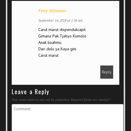
Ferry Setiawan
September 14, 2018 at 1:56 am
Carut marut dispendukcapil
Gimana Pak Tjahyo Kumolo
Anak buahmu
Dari dulu ya Kaya gini
Carut marut
Reply
Leave a Reply
Your email address will not be published.
Required fields are marked
*