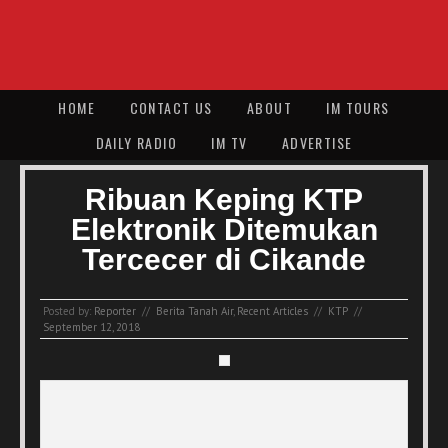
HOME
CONTACT US
ABOUT
IM TOURS
DAILY RADIO
IM TV
ADVERTISE
Ribuan Keping KTP
Elektronik Ditemukan
Tercecer di Cikande
Posted by:
Reporter
//
Berita Tanah Air
,
Recent Articles
//
KTP
//
September 12, 2018