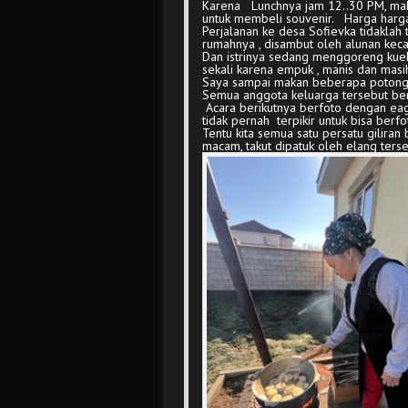
Karena Lunchnya jam 12..30 PM, maka 
untuk membeli souvenir. Harga harga 
Perjalanan ke desa Sofievka tidaklah te
rumahnya , disambut oleh alunan keca
Dan istrinya sedang menggoreng kueh.
sekali karena empuk , manis dan masi
Saya sampai makan beberapa potong
Semua anggota keluarga tersebut berp
Acara berikutnya berfoto dengan eag
tidak pernah terpikir untuk bisa berf
Tentu kita semua satu persatu gilira
macam, takut dipatuk oleh elang terse