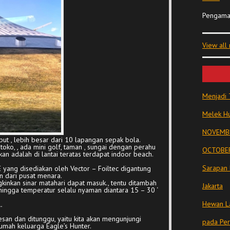
Pengama
View all
Menjadi 
Melek Hu
NOVEMBE
ut , lebih besar dari 10 lapangan sepak bola.
toko, , ada mini golf, taman , sungai dengan perahu
OCTOBER
n adalah di lantai teratas terdapat indoor beach.
Sarapan 
E yang disediakan oleh Vector – Foiltec digantung
n dari pusat menara.
inkan sinar matahari dapat masuk., tentu ditambah
Jakarta
ehingga temperatur selalu nyaman diantara 15 – 30 ‘
Hewan La
.
esan dan ditunggu, yaitu kita akan mengunjungi
pada Pe
rumah keluarga Eagle’s Hunter.