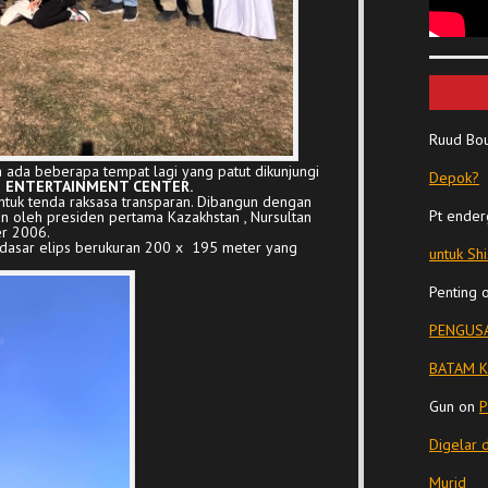
Ruud Bo
 ada beberapa tempat lagi yang patut dikunjungi
Depok?
 ENTERTAINMENT CENTER.
tuk tenda raksasa transparan. Dibangun dengan
Pt ender
ikan oleh presiden pertama Kazakhstan , Nursultan
r 2006.
dasar elips berukuran 200 x 195 meter yang
untuk Sh
Penting
PENGUSA
BATAM K
Gun
on
P
Digelar 
Murid