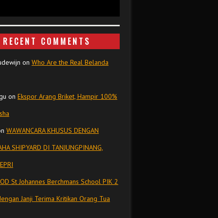
RECENT COMMENTS
udewijn
on
Who Are the Real Belanda
gu
on
Ekspor Arang Briket, Hampir 100%
isha
on
WAWANCARA KHUSUS DENGAN
HA SHIPYARD DI TANJUNGPINANG,
EPRI
OD St Johannes Berchmans School PIK 2
dengan Janji Terima Kritikan Orang Tua