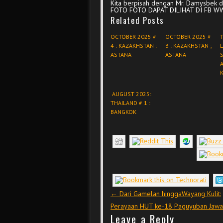
Kita berpisah dengan Mr. Damysbek da
FOTO FOTO DAPAT DILIHAT DI FB 
Related Posts
OCTOBER 2025 #
OCTOBER 2025 #
T
4 : KAZAKHSTAN :
3 : KAZAKHSTAN ;
L
ASTANA
ASTANA
S
A
AUGUST 2025:
THAILAND # 1 :
BANGKOK
Post navigation
←
Dari Gamelan hinggaWayang Kulit:
Perayaan HUT ke-18 Paguyuban Jawa
Leave a Reply