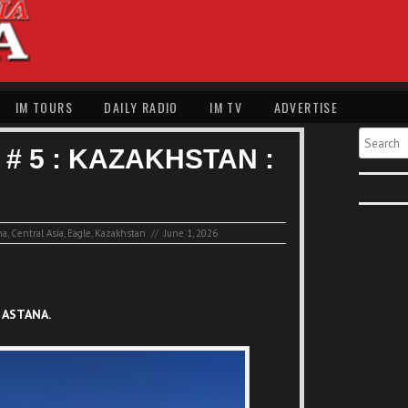
IM TOURS
DAILY RADIO
IM TV
ADVERTISE
Search
# 5 : KAZAKHSTAN :
na
,
Central Asia
,
Eagle
,
Kazakhstan
//
June 1, 2026
 ASTANA.