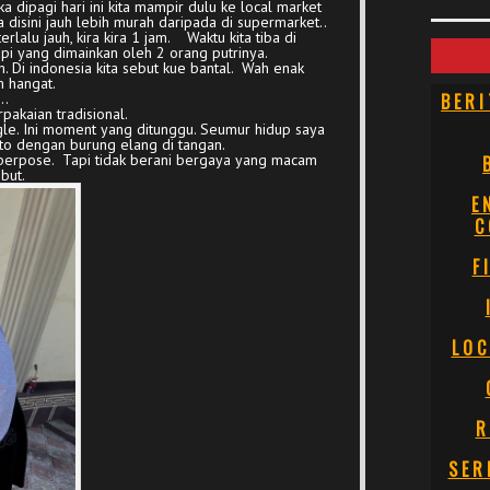
dipagi hari ini kita mampir dulu ke local market
disini jauh lebih murah daripada di supermarket..
rlalu jauh, kira kira 1 jam. Waktu kita tiba di
pi yang dimainkan oleh 2 orang putrinya.
 Di indonesia kita sebut kue bantal. Wah enak
h hangat.
BERI
..
akaian tradisional.
le. Ini moment yang ditunggu. Seumur hidup saya
oto dengan burung elang di tangan.
n berpose. Tapi tidak berani bergaya yang macam
but.
E
C
F
LOC
R
SER