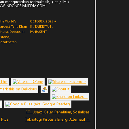
n mengucapkan terimakasih,. ( es / IM )
WWW.INDONESIAMEDIA.COM
he World’s
OCTOBER 2025 #
argest Tent, Khan
8 : TAJIKISTAN :
hatyr, Debuts In
PANJAKENT
stana,
Kazakhstan
FTI Usakti Gelar Penelitian, Sosialisasi
 Plus
Teknologi Pirolisis Energi Alternatif
→