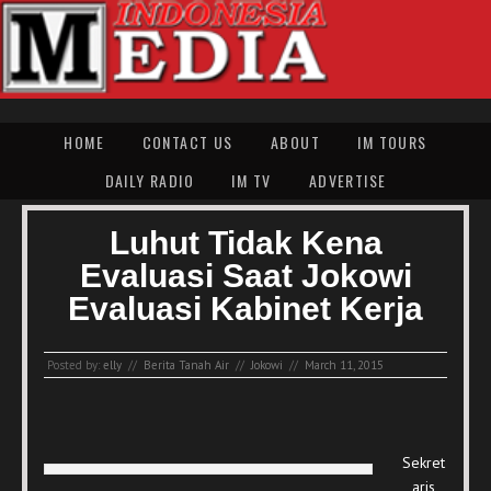
HOME
CONTACT US
ABOUT
IM TOURS
DAILY RADIO
IM TV
ADVERTISE
Luhut Tidak Kena
Evaluasi Saat Jokowi
Evaluasi Kabinet Kerja
Posted by:
elly
//
Berita Tanah Air
//
Jokowi
//
March 11, 2015
Sekret
aris