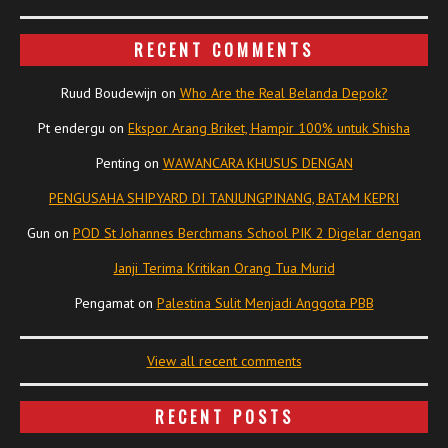
RECENT COMMENTS
Ruud Boudewijn
on
Who Are the Real Belanda Depok?
Pt endergu
on
Ekspor Arang Briket, Hampir 100% untuk Shisha
Penting
on
WAWANCARA KHUSUS DENGAN
PENGUSAHA SHIPYARD DI TANJUNGPINANG, BATAM KEPRI
Gun
on
POD St Johannes Berchmans School PIK 2 Digelar dengan
Janji Terima Kritikan Orang Tua Murid
Pengamat
on
Palestina Sulit Menjadi Anggota PBB
View all recent comments
RECENT POSTS