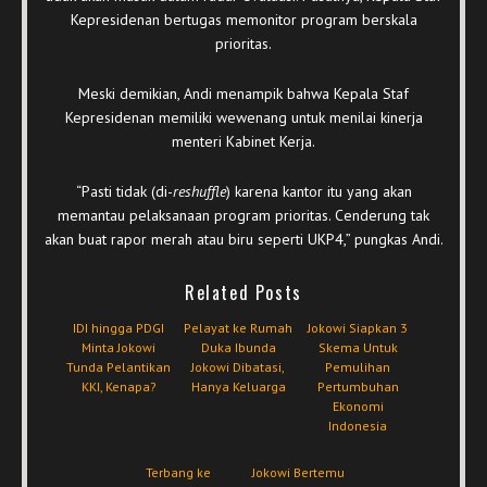
Kepresidenan bertugas memonitor program berskala
prioritas.
Meski demikian, Andi menampik bahwa Kepala Staf
Kepresidenan memiliki wewenang untuk menilai kinerja
menteri Kabinet Kerja.
“Pasti tidak (di-
reshuffle
) karena kantor itu yang akan
memantau pelaksanaan program prioritas. Cenderung tak
akan buat rapor merah atau biru seperti UKP4,” pungkas Andi.
Related Posts
IDI hingga PDGI
Pelayat ke Rumah
Jokowi Siapkan 3
Minta Jokowi
Duka Ibunda
Skema Untuk
Tunda Pelantikan
Jokowi Dibatasi,
Pemulihan
KKI, Kenapa?
Hanya Keluarga
Pertumbuhan
Ekonomi
Indonesia
Terbang ke
Jokowi Bertemu