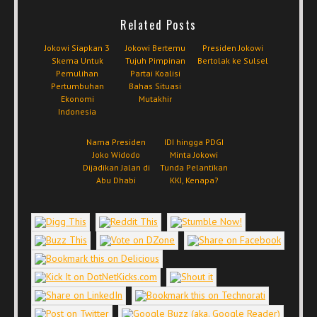
Related Posts
Jokowi Siapkan 3
Jokowi Bertemu
Presiden Jokowi
Skema Untuk
Tujuh Pimpinan
Bertolak ke Sulsel
Pemulihan
Partai Koalisi
Pertumbuhan
Bahas Situasi
Ekonomi
Mutakhir
Indonesia
Nama Presiden
IDI hingga PDGI
Joko Widodo
Minta Jokowi
Dijadikan Jalan di
Tunda Pelantikan
Abu Dhabi
KKI, Kenapa?