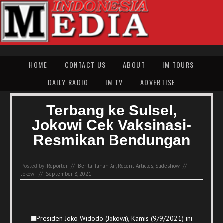
HOME
CONTACT US
ABOUT
IM TOURS
DAILY RADIO
IM TV
ADVERTISE
Terbang ke Sulsel,
Jokowi Cek Vaksinasi-
Resmikan Bendungan
Posted by:
Reporter
//
Berita Tanah Air
,
Recent Articles
,
Slideshow
//
Jokowi
//
September 8, 2021
Presiden Joko Widodo (Jokowi), Kamis (9/9/2021) ini