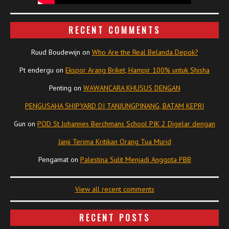
RECENT COMMENTS
Ruud Boudewijn
on
Who Are the Real Belanda Depok?
Pt endergu
on
Ekspor Arang Briket, Hampir 100% untuk Shisha
Penting
on
WAWANCARA KHUSUS DENGAN
PENGUSAHA SHIPYARD DI TANJUNGPINANG, BATAM KEPRI
Gun
on
POD St Johannes Berchmans School PIK 2 Digelar dengan
Janji Terima Kritikan Orang Tua Murid
Pengamat
on
Palestina Sulit Menjadi Anggota PBB
View all recent comments
RECENT POSTS