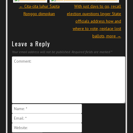
Post navigation
←
Cita-cita luhur Sapta
With just days to go, recall
Ronggo diimpikan
election questions linger State
officials address how and
where to vote, replace lost
ballots, more
→
Leave a Reply
Your email address will not be published.
Required fields are marked
*