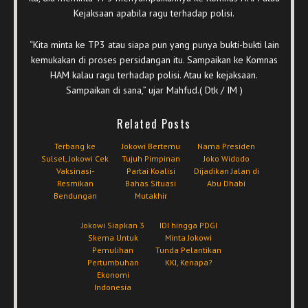
Kejaksaan apabila ragu terhadap polisi.
“Kita minta ke TP3 atau siapa pun yang punya bukti-bukti lain
kemukakan di proses persidangan itu. Sampaikan ke Komnas
HAM kalau ragu terhadap polisi. Atau ke kejaksaan.
Sampaikan di sana,” ujar Mahfud.( Dtk / IM )
Related Posts
Terbang ke
Jokowi Bertemu
Nama Presiden
Sulsel, Jokowi Cek
Tujuh Pimpinan
Joko Widodo
Vaksinasi-
Partai Koalisi
Dijadikan Jalan di
Resmikan
Bahas Situasi
Abu Dhabi
Bendungan
Mutakhir
Jokowi Siapkan 3
IDI hingga PDGI
Skema Untuk
Minta Jokowi
Pemulihan
Tunda Pelantikan
Pertumbuhan
KKI, Kenapa?
Ekonomi
Indonesia