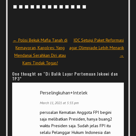
Post navigation
←
Polisi Bekuk Mafia Tanah di
IOC Setujui Paket Reformasi
Kemayoran, Kapolres: Yang
agar Olimpiade Lebih Menarik
Mendanai Serahkan Diri atau
→
Kami Tindak Tegas!
One thought on “
Di Balik Layar Pertemuan Jokowi dan
TP3
”
Perselingkuhan+Intelek
March 11, 2021 at 5:55 pm
persoalan Kematian Anggota FPI begini
saja melibatkan Presiden, hanya buang2
waktu Presiden saja. Sudah jelas FPI itu
selalu Pelanggar Hukum Indonesia dan