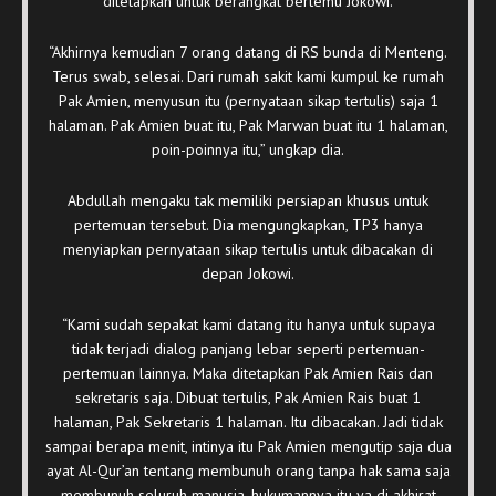
ditetapkan untuk berangkat bertemu Jokowi.
“Akhirnya kemudian 7 orang datang di RS bunda di Menteng.
Terus swab, selesai. Dari rumah sakit kami kumpul ke rumah
Pak Amien, menyusun itu (pernyataan sikap tertulis) saja 1
halaman. Pak Amien buat itu, Pak Marwan buat itu 1 halaman,
poin-poinnya itu,” ungkap dia.
Abdullah mengaku tak memiliki persiapan khusus untuk
pertemuan tersebut. Dia mengungkapkan, TP3 hanya
menyiapkan pernyataan sikap tertulis untuk dibacakan di
depan Jokowi.
“Kami sudah sepakat kami datang itu hanya untuk supaya
tidak terjadi dialog panjang lebar seperti pertemuan-
pertemuan lainnya. Maka ditetapkan Pak Amien Rais dan
sekretaris saja. Dibuat tertulis, Pak Amien Rais buat 1
halaman, Pak Sekretaris 1 halaman. Itu dibacakan. Jadi tidak
sampai berapa menit, intinya itu Pak Amien mengutip saja dua
ayat Al-Qur’an tentang membunuh orang tanpa hak sama saja
membunuh seluruh manusia, hukumannya itu ya di akhirat