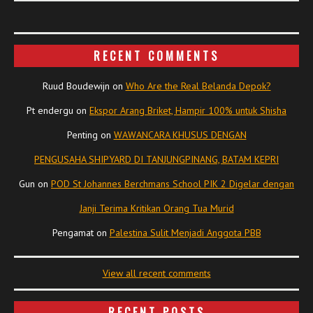
RECENT COMMENTS
Ruud Boudewijn
on
Who Are the Real Belanda Depok?
Pt endergu
on
Ekspor Arang Briket, Hampir 100% untuk Shisha
Penting
on
WAWANCARA KHUSUS DENGAN
PENGUSAHA SHIPYARD DI TANJUNGPINANG, BATAM KEPRI
Gun
on
POD St Johannes Berchmans School PIK 2 Digelar dengan
Janji Terima Kritikan Orang Tua Murid
Pengamat
on
Palestina Sulit Menjadi Anggota PBB
View all recent comments
RECENT POSTS