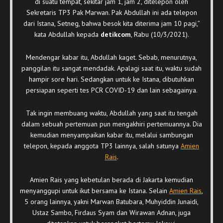
di suatu tempat, sekitar jam 1, jam 2, ditelepon oleh
Sekretaris TP3 Pak Marwan. Pak Abdullah ini ada telepon
dari Istana, Setneg, bahwa besok kita diterima jam 10 pagi,”
kata Abdullah kepada
detikcom
, Rabu (10/3/2021).
Mendengar kabar itu, Abdullah kaget. Sebab, menurutnya,
panggilan itu sangat mendadak. Apalagi saat itu, waktu sudah
hampir sore hari. Sedangkan untuk ke Istana, dibutuhkan
persiapan seperti tes PCR COVID-19 dan lain sebagainya.
Tak ingin membuang waktu, Abdullah yang saat itu tengah
dalam sebuah pertemuan pun mengakhiri pertemuannya. Dia
kemudian menyampaikan kabar itu, melalui sambungan
telepon, kepada anggota TP3 lainnya, salah satunya
Amien
Rais
.
Amien Rais yang kebetulan berada di Jakarta kemudian
menyanggupi untuk ikut bersama ke Istana. Selain
Amien Rais
,
5 orang lainnya, yakni Marwan Batubara, Muhyiddin Junaidi,
Ustaz Sambo, Firdaus Syam dan Wirawan Adnan, juga