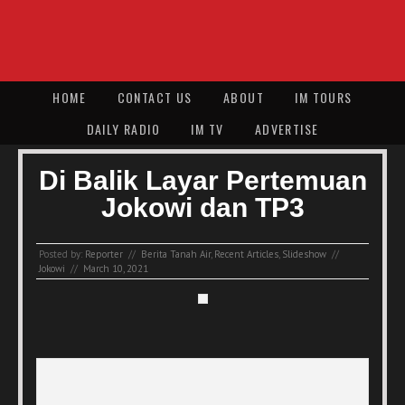
HOME
CONTACT US
ABOUT
IM TOURS
DAILY RADIO
IM TV
ADVERTISE
Di Balik Layar Pertemuan
Jokowi dan TP3
Posted by:
Reporter
//
Berita Tanah Air
,
Recent Articles
,
Slideshow
//
Jokowi
//
March 10, 2021