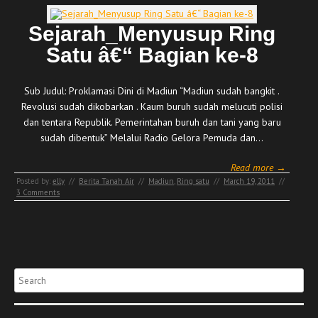
Sejarah_Menyusup Ring
Satu â€“ Bagian ke-8
Sub Judul: Proklamasi Dini di Madiun “Madiun sudah bangkit .
Revolusi sudah dikobarkan . Kaum buruh sudah melucuti polisi
dan tentara Republik. Pemerintahan buruh dan tani yang baru
sudah dibentuk” Melalui Radio Gelora Pemuda dan…
Read more →
Posted by:
elly
//
Berita Tanah Air
//
Madiun
,
Ring satu
//
March 19, 2011
//
3 Comments
Search