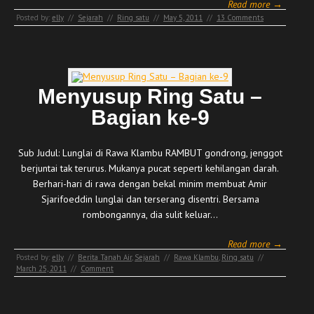
Read more →
Posted by:
elly
//
Sejarah
//
Ring satu
//
May 5, 2011
//
13 Comments
Menyusup Ring Satu –
Bagian ke-9
Sub Judul: Lunglai di Rawa Klambu RAMBUT gondrong, jenggot
berjuntai tak terurus. Mukanya pucat seperti kehilangan darah.
Berhari-hari di rawa dengan bekal minim membuat Amir
Sjarifoeddin lunglai dan terserang disentri. Bersama
rombongannya, dia sulit keluar…
Read more →
Posted by:
elly
//
Berita Tanah Air
,
Sejarah
//
Rawa Klambu
,
Ring satu
//
March 25, 2011
//
Comment