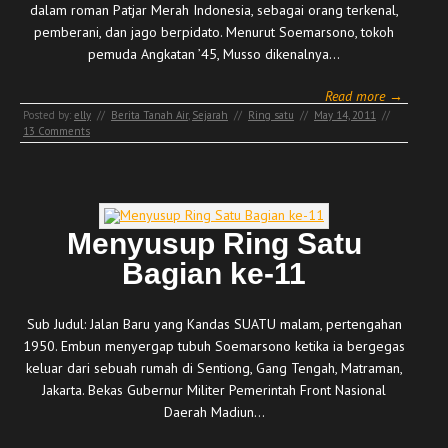
dalam roman Patjar Merah Indonesia, sebagai orang terkenal,
pemberani, dan jago berpidato. Menurut Soemarsono, tokoh
pemuda Angkatan ’45, Musso dikenalnya…
Read more →
Posted by:
elly
//
Berita Tanah Air
,
Sejarah
//
Ring satu
//
May 14, 2011
//
13 Comments
Menyusup Ring Satu
Bagian ke-11
Sub Judul: Jalan Baru yang Kandas SUATU malam, pertengahan
1950. Embun menyergap tubuh Soemarsono ketika ia bergegas
keluar dari sebuah rumah di Sentiong, Gang Tengah, Matraman,
Jakarta. Bekas Gubernur Militer Pemerintah Front Nasional
Daerah Madiun…