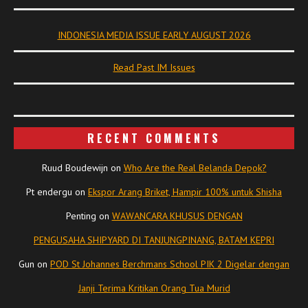
INDONESIA MEDIA ISSUE EARLY AUGUST 2026
Read Past IM Issues
RECENT COMMENTS
Ruud Boudewijn
on
Who Are the Real Belanda Depok?
Pt endergu
on
Ekspor Arang Briket, Hampir 100% untuk Shisha
Penting
on
WAWANCARA KHUSUS DENGAN
PENGUSAHA SHIPYARD DI TANJUNGPINANG, BATAM KEPRI
Gun
on
POD St Johannes Berchmans School PIK 2 Digelar dengan
Janji Terima Kritikan Orang Tua Murid