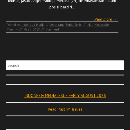
khusus, jasad Angel Pantoja Medina (24) disemayamkan dalam
posisi berdiri…
Read more →
Posted by:
Indonesia Media
//
Americana
,
Serba Serbi
//
Mati
,
Motorcycle
,
Mummy
//
May 3, 2010
//
Comment
Search
INDONESIA MEDIA ISSUE EARLY AUGUST 2026
Read Past IM Issues