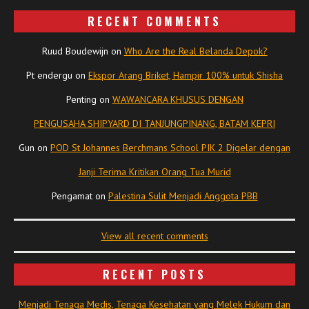
RECENT COMMENTS
Ruud Boudewijn
on
Who Are the Real Belanda Depok?
Pt endergu
on
Ekspor Arang Briket, Hampir 100% untuk Shisha
Penting
on
WAWANCARA KHUSUS DENGAN
PENGUSAHA SHIPYARD DI TANJUNGPINANG, BATAM KEPRI
Gun
on
POD St Johannes Berchmans School PIK 2 Digelar dengan
Janji Terima Kritikan Orang Tua Murid
Pengamat
on
Palestina Sulit Menjadi Anggota PBB
View all recent comments
RECENT POSTS
Menjadi Tenaga Medis, Tenaga Kesehatan yang Melek Hukum dan