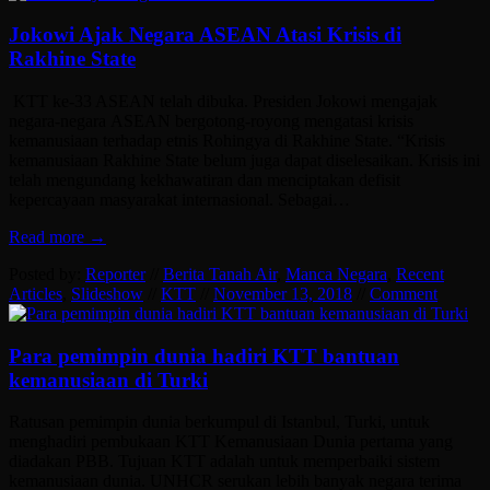
Jokowi Ajak Negara ASEAN Atasi Krisis di
Rakhine State
KTT ke-33 ASEAN telah dibuka. Presiden Jokowi mengajak
negara-negara ASEAN bergotong-royong mengatasi krisis
kemanusiaan terhadap etnis Rohingya di Rakhine State. “Krisis
kemanusiaan Rakhine State belum juga dapat diselesaikan. Krisis ini
telah mengundang kekhawatiran dan menciptakan defisit
kepercayaan masyarakat internasional. Sebagai…
Read more →
Posted by:
Reporter
//
Berita Tanah Air
,
Manca Negara
,
Recent
Articles
,
Slideshow
//
KTT
//
November 13, 2018
//
Comment
Para pemimpin dunia hadiri KTT bantuan
kemanusiaan di Turki
Ratusan pemimpin dunia berkumpul di Istanbul, Turki, untuk
menghadiri pembukaan KTT Kemanusiaan Dunia pertama yang
diadakan PBB. Tujuan KTT adalah untuk memperbaiki sistem
kemanusiaan dunia. UNHCR serukan lebih banyak negara terima