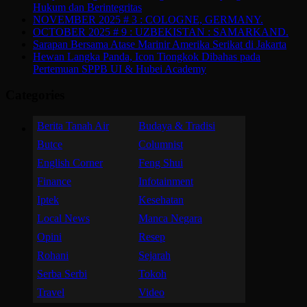
Hukum dan Berintegritas
NOVEMBER 2025 # 3 : COLOGNE, GERMANY.
OCTOBER 2025 # 9 : UZBEKISTAN : SAMARKAND.
Sarapan Bersama Atase Marinir Amerika Serikat di Jakarta
Hewan Langka Panda, Icon Tiongkok Dibahas pada
Pertemuan SPPB UI & Hubei Academy
Categories
Berita Tanah Air
Budaya & Tradisi
Butce
Columnist
English Corner
Feng Shui
Finance
Infotainment
Iptek
Kesehatan
Local News
Manca Negara
Opini
Resep
Rohani
Sejarah
Serba Serbi
Tokoh
Travel
Video