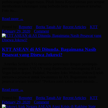
perbincangan di jagat maya. Pihak Istana Kepresidenan pun sempat
memberikan keterangan yang berbeda-beda soal pesawat tersebut.
Foto itu…
Read more →
Posted by:
Reporter
//
Berita Tanah Air
,
Recent Articles
//
KTT
//
February 29, 2020
//
Comment
KTT ASEAN di AS Ditunda, Bagaimana Nasib
Pesawat yang Disewa Jokowi?
Amerika Serikat (AS) menunda pertemuan dengan pemimpin-
pemimpin negara ASEAN yang dijadwalkan berlangsung di Las
Vegas bulan depan. Padahal, Presiden Joko Widodo (Jokowi) telah
menyewa pesawat untuk lawatannya ke AS. Bagaimana nasib
pesawat sewaan tersebut? “Perkara nanti kalau benar ditunda…
Read more →
Posted by:
Reporter
//
Berita Tanah Air
,
Recent Articles
//
KTT
//
February 29, 2020
//
Comment