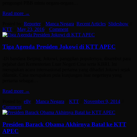
pengungsi PBB minta negara-negara…
Read more →
Posted by:
Reporter
//
Manca Negara
,
Recent Articles
,
Slideshow
//
KTT
//
May 23, 2016
//
Comment
Tiga Agenda Presiden Jokowi di KTT APEC
-Di bandara Beijing, Jokowi, panggilan populernya, disambut para
pejabat dari Kementerian Luar Negeri Cina serta KBRI. Ini
merupakan acara internasional pertama yang dihadiri Jokowi sejak
dilantik. Cina merupakan pula kunjungan luar negerinya yang
pertama sebagai…
Read more →
Posted by:
elly
//
Manca Negara
//
KTT
//
November 9, 2014
//
Comment
Presiden Barack Obama Akhirnya Batal ke KTT
APEC