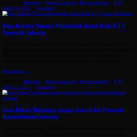
Posted by:
Reporter
//
Berita Tanah Air
,
Recent Articles
//
KTT
//
April 24, 2021
//
Comment
Tiga Kepala Negara Mendadak Batal Ikuti KTT
Asean di Jakarta
-Tiga kepala negara Asean tidak dapat menghadiri Asean Leader’s
Meeting yang bakal membahas kekerasan yang terus berlangsung di
Myanmar. Ketiga kepala negara yang absen dalam pertemuan
tersebut antara lain Thailand, Laos dan Filipina. Kabar tersebut…
Read more →
Posted by:
Reporter
//
Berita Tanah Air
,
Recent Articles
//
KTT
//
April 23, 2021
//
Comment
Saat Istana Tergagap-gagap Jawab Isu Pesawat
Kepresidenan Sewaan
Foto pesawat Boeing 777-300ER milik maskapai Garuda Indonesia
yang dicat layaknya pesawat kepresidenan beredar luas dan jadi