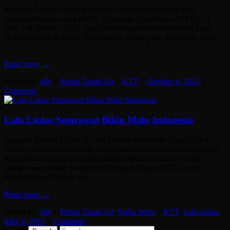
Presiden Amerika Serikat Barack Obama akhirnya tak bisa
menghadiri acara Asia Pacific Economic Conference (APEC) di
Bali, 1-8 Oktober 2013. Soal ini disampaikan oleh Menteri Luar
Negeri Indonesia Marty Natalegawa, Jumat pagi, 4 Oktober 2013.
…
Read more →
Posted by:
elly
//
Berita Tanah Air
//
KTT
//
October 4, 2013
//
Comment
Lalu Lintas Semrawut Bikin Malu Indonesia
Anggota Komisi I DPR RI dari Daerah Pemilihan (Dapil) DKI
Jakarta, Fayakhun Andriadi, mengatakan bahwa buruknya kondisi
transportasi sangat mempermalukan bahkan merusak citra RI
sebagai tuan rumah Konperensi TIngkat Tinggi (KTT) ke-18
Perhimpunan Bangsa Asia…
Read more →
Posted by:
elly
//
Berita Tanah Air
,
Serba Serbi
//
KTT
,
Lalu lantas
//
May 9, 2011
//
Comment