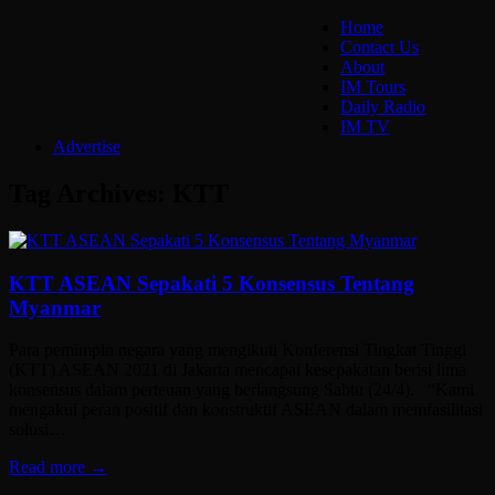
Home
Contact Us
About
IM Tours
Daily Radio
IM TV
Advertise
Tag Archives:
KTT
KTT ASEAN Sepakati 5 Konsensus Tentang
Myanmar
Para pemimpin negara yang mengikuti Konferensi Tingkat Tinggi
(KTT) ASEAN 2021 di Jakarta mencapai kesepakatan berisi lima
konsensus dalam perteuan yang berlangsung Sabtu (24/4). “Kami
mengakui peran positif dan konstruktif ASEAN dalam memfasilitasi
solusi…
Read more →