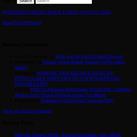
Search
INDONESIA MEDIA ISSUE EARLY AUGUST 2026
Read Past IM Issues
Recent Comments
Ruud Boudewijn
on
Who Are the Real Belanda Depok?
Pt endergu
on
Ekspor Arang Briket, Hampir 100% untuk
Shisha
Penting
on
WAWANCARA KHUSUS DENGAN
PENGUSAHA SHIPYARD DI TANJUNGPINANG,
BATAM KEPRI
Gun
on
POD St Johannes Berchmans School PIK 2 Digelar
dengan Janji Terima Kritikan Orang Tua Murid
Pengamat
on
Palestina Sulit Menjadi Anggota PBB
View all recent comments
Recent Posts
Menjadi Tenaga Medis, Tenaga Kesehatan yang Melek