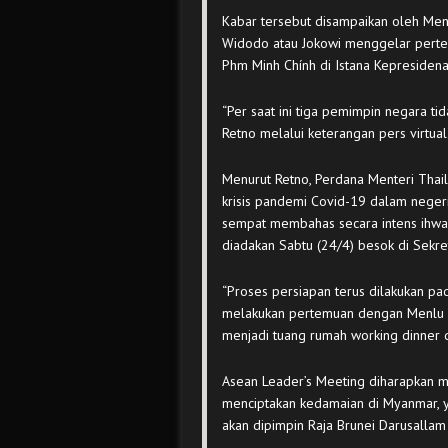
Kabar tersebut disampaikan oleh Ment
Widodo atau Jokowi menggelar perte
Phm Minh Chính di Istana Kepresidenan
“Per saat ini tiga pemimpin negara tida
Retno melalui keterangan pers virtual
Menurut Retno, Perdana Menteri Thai
krisis pandemi Covid-19 dalam neger
sempat membahas secara intens ihwal
diadakan Sabtu (24/4) besok di Sekret
“Proses persiapan terus dilakukan pad
melakukan pertemuan dengan Menlu B
menjadi tuang rumah working dinner 
Asean Leader’s Meeting diharapkan 
menciptakan kedamaian di Myanmar, ya
akan dipimpin Raja Brunei Darusallam