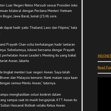
eri Luar Negeri Retno Marsudi seusai Presiden Joko
muan bilateral dengan Perdana Menteri Vietnam
 Bogor, Jawa Barat, Jumat (23/4) sore.
k dapat hadir yaitu Thailand, Laos dan Filipina,” kata
.
land Prayuth Chan-ocha berhalangan hadir lantaran
inya. Sebelumnya, Jokowi bersama dengar Prayuth
 perhelatan Asean Leader’s Meeting itu yang bakal
INDONES
ariat Asean, Jakarta.
Read Pas
a tingkat menteri luar negeri Asean. Saya telah
runei dan Malaysia kemarin. Nanti malam saya kaan
dengan semua Menlu Asean,” tuturnya.
mampu menghasilkan solusi konkret dalam
ng sampai saat ini masih bergejolak. KTT Asean itu
 Sultan Hassanal Bolkiah selaku Ketua Asean.