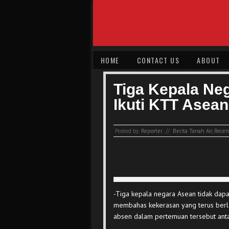
HOME
CONTACT US
ABOUT
Tiga Kepala Ne
Ikuti KTT Asean
Posted by:
Reporter
//
Berita Tanah Air
,
Recent
-Tiga kepala negara Asean tidak dap
membahas kekerasan yang terus berl
absen dalam pertemuan tersebut antara