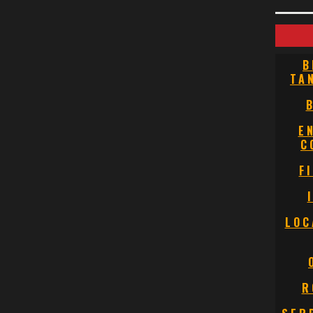
B
TA
E
C
F
LOC
R