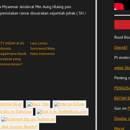
ta Myanmar Jenderal Min Aung Hlaing pun
penolakan ramai disuarakan sejumlah pihak ( SH /
Ruud Bo
TT ASEAN di AS
Lalu Lintas
Depok?
itunda,
Semrawut Bikin
Bagaimana Nasib
Malu Indonesia
Pt ender
Pesawat yang
isewa Jokowi?
untuk Sh
Penting
PENGUSA
BATAM K
Gun
on
P
Digelar 
Murid