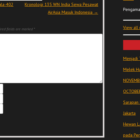
ala-402
Kronologi 135 WN India Sewa Pesawat
Pengama
AirAsia Masuk Indonesia
→
View all
red fields are marked
*
Menjadi 
Melek Hu
NOVEMBE
OCTOBER
Sarapan 
Jakarta
Hewan La
pada Pe