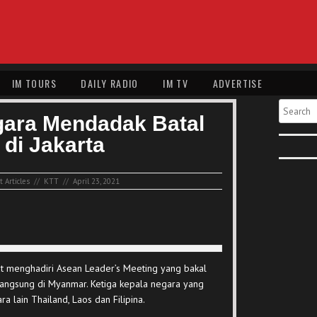
IM TOURS
DAILY RADIO
IM TV
ADVERTISE
Search
gara Mendadak Batal
 di Jakarta
 Articles
//
KTT
//
April 23, 2021
at menghadiri Asean Leader’s Meeting yang bakal
angsung di Myanmar. Ketiga kepala negara yang
 lain Thailand, Laos dan Filipina.