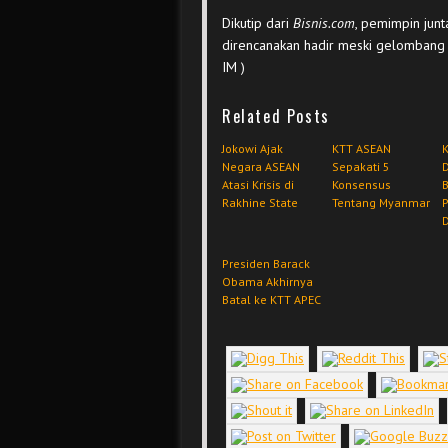
Dikutip dari
Bisnis.com
, pemimpin jun
direncanakan hadir meski gelombang 
IM )
Related Posts
Jokowi Ajak
KTT ASEAN
K
Negara ASEAN
Sepakati 5
D
Atasi Krisis di
Konsensus
Rakhine State
Tentang Myanmar
D
Presiden Barack
Obama Akhirnya
Batal ke KTT APEC