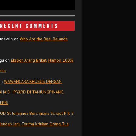
RECENT COMMENTS
udewijn
on
Who Are the Real Belanda
gu
on
Ekspor Arang Briket, Hampir 100%
isha
on
WAWANCARA KHUSUS DENGAN
HA SHIPYARD DI TANJUNGPINANG,
EPRI
OD St Johannes Berchmans School PIK 2
dengan Janji Terima Kritikan Orang Tua