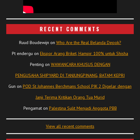
RECENT COMMENTS
Ruud Boudewijn
on
Who Are the Real Belanda Depok?
Pt endergu
on
Ekspor Arang Briket, Hampir 100% untuk Shisha
Penting
on
WAWANCARA KHUSUS DENGAN
PENGUSAHA SHIPYARD DI TANJUNGPINANG, BATAM KEPRI
Gun
on
POD St Johannes Berchmans School PIK 2 Digelar dengan
Janji Terima Kritikan Orang Tua Murid
Pengamat
on
Palestina Sulit Menjadi Anggota PBB
View all recent comments