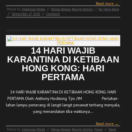
Read more →
Posted by:
Indonesia Media
//
Manca Negara
,
Recent Articles
//
flu
,
Hong Kong
//
September 17, 2020
//
Comment
14 HARI WAJIB
KARANTINA DI KETIBAAN
HONG KONG: HARI
PERTAMA
14 HARI WAJIB KARANTINA DI KETIBAAN HONG KONG: HARI
PERTAMA Oleh: Anthony Hocktong Tjio /IM Perlahan-
lahan lampu penerang di langit-langit pesawat terbang menyala,
yang menandakan tiba waktunya…
Read more →
Posted by:
Indonesia Media
//
Manca Negara
,
Recent Articles
,
Travel
//
Hong