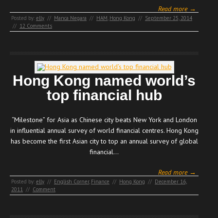
Read more →
Posted by:
elly
//
Manca Negara
//
HAM
,
Hong Kong
//
September 25, 2014
//
12 Comments
Hong Kong named world’s
top financial hub
“Milestone” for Asia as Chinese city beats New York and London
in influential annual survey of world financial centres. Hong Kong
has become the first Asian city to top an annual survey of global
financial…
Read more →
Posted by:
elly
//
English Corner
,
Finance
//
Hong Kong
//
December 16,
2011
//
Comment