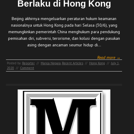
Berlaku di Hong Kong
Beijing akhirnya mengeluarkan peraturan hukum keamanan
nasionalnya untuk Hong Kong pada hari Selasa (30/6), yang
memungkinkan pemerintah China menghukum para pendukung
pemisahan diri, subversi, terorisme, dan kolusi dengan pasukan
asing dengan ancaman seumur hidup di…
Read more →
Posted by:
Reporter
//
Manca Negara
,
Recent Articles
//
Hong Kong
//
July 1,
2020
//
Comment