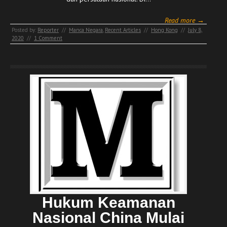
Read more →
Posted by:
Reporter
//
Manca Negara
,
Recent Articles
//
Hong Kong
//
July 8,
2020
//
1 Comment
Hukum Keamanan
Nasional China Mulai