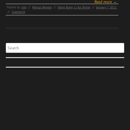
Read more →
Posted by:
elly
//
Manca Negara
//
Hong Kong
,
Li Ka Shing
//
January 7, 2011
//
Comment
Search