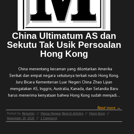
China UItimatum AS dan
Sekutu Tak Usik Persoalan
Hong Kong
China menentang kecaman yang dilontarkan Amerika
Serikat dan empat negara sekutunya terkait nasib Hong Kong.
Juru Bicara Kementerian Luar Negeri China Zhao Lijian
mengatakan AS, Inggris, Australia, Kanada, dan Selandia Baru
harus menerima kenyataan bahwa Hong Kong sudah menjadi…
Read more →
Posted by:
Reporter
//
Manca Negara
,
Recent Articles
//
Hong Kong
//
November 20, 2020
//
1 Comment