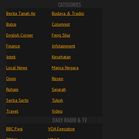
CATEGORIES
Berita Tanah Air
Budaya & Tradisi
Butce
Columnist
English Corner
Feng Shui
Finance
Infotainment
Iptek
Kesehatan
Local News
Manca Negara
Opini
Resep
Rohani
Sejarah
Serba Serbi
Tokoh
Travel
Video
DAILY RADIO & TV
BBC Pagi
VOA Executive