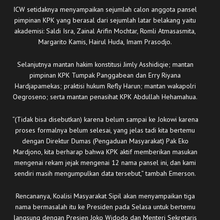
ICW setidaknya menyampaikan sejumlah calon anggota pansel
pimpinan KPK yang berasal dari sejumlah latar belakang yaitu
akademisi: Saldi Isra, Zainal Arifin Mochtar, Romli Atmasasmita,
Margarito Kamis, Hairul Huda, Imam Prasodjo.
Selanjutnya mantan hakim konstitusi Jimly Asshidiqie; mantan
pimpinan KPK Tumpak Panggabean dan Erry Riyana
Hardjapamekas; praktisi hukum Refly Harun; mantan wakapolri
Oegroseno; serta mantan penasihat KPK Abdullah Hehamahua.
“(Tidak bisa disebutkan) karena belum sampai ke Jokowi karena
proses formalnya belum selesai, yang jelas tadi kita bertemu
dengan Direktur Dumas (Pengaduan Masyarakat) Pak Eko
Mardjono, kita berharap bahwa KPK aktif memberikan masukan
mengenai rekam jejak mengenai 12 nama pansel ini, dan kami
sendiri masih mengumpulkan data tersebut,” tambah Emerson.
Rencananya, Koalisi Masyarakat Sipil akan menyampaikan tiga
nama bermasalah itu ke Presiden pada Selasa untuk bertemu
langsung dengan Presien Joko Widodo dan Menteri Sekretaris