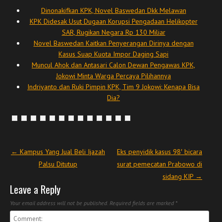
Dinonakifkan KPK, Novel Baswedan Dkk Melawan
KPK Didesak Usut Dugaan Korupsi Pengadaan Helikopter
SAR, Rugikan Negara Rp 130 Miliar
Novel Baswedan Kaitkan Penyerangan Dirinya dengan
Kasus Suap Kuota Impor Daging Sapi
Muncul Ahok dan Antasari Calon Dewan Pengawas KPK,
Jokowi Minta Warga Percaya Pilihannya
Indriyanto dan Ruki Pimpin KPK, Tim 9 Jokowi: Kenapa Bisa
Dia?
Post navigation
←
Kampus Yang Jual Beli Ijazah
Eks penyidik kasus 98′ bicara
Palsu Ditutup
surat pemecatan Prabowo di
sidang KIP
→
Leave a Reply
Your email address will not be published.
Required fields are marked
*