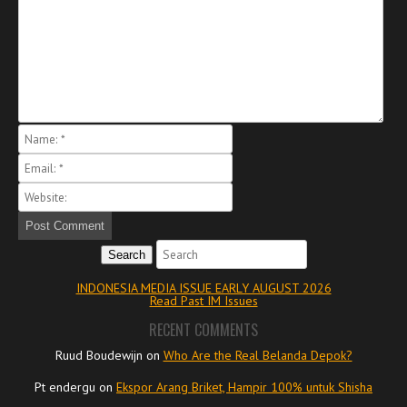
Search
INDONESIA MEDIA ISSUE EARLY AUGUST 2026
Read Past IM Issues
RECENT COMMENTS
Ruud Boudewijn
on
Who Are the Real Belanda Depok?
Pt endergu
on
Ekspor Arang Briket, Hampir 100% untuk Shisha