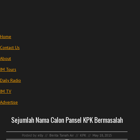
Home
Contact Us
About
IM Tours
Daily Radio
IM TV
Advertise
Sejumlah Nama Calon Pansel KPK Bermasalah
Posted by:
elly
//
Berita Tanah Air
//
KPK
//
May 18, 2015