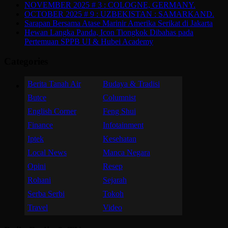
NOVEMBER 2025 # 3 : COLOGNE, GERMANY.
OCTOBER 2025 # 9 : UZBEKISTAN : SAMARKAND.
Sarapan Bersama Atase Marinir Amerika Serikat di Jakarta
Hewan Langka Panda, Icon Tiongkok Dibahas pada
Pertemuan SPPB UI & Hubei Academy
Categories
Berita Tanah Air
Budaya & Tradisi
Butce
Columnist
English Corner
Feng Shui
Finance
Infotainment
Iptek
Kesehatan
Local News
Manca Negara
Opini
Resep
Rohani
Sejarah
Serba Serbi
Tokoh
Travel
Video