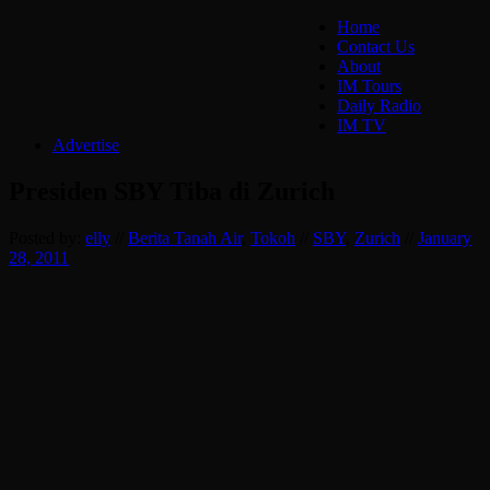
Home
Contact Us
About
IM Tours
Daily Radio
IM TV
Advertise
Presiden SBY Tiba di Zurich
Posted by:
elly
//
Berita Tanah Air
,
Tokoh
//
SBY
,
Zurich
//
January
28, 2011