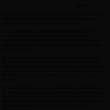
Zurich,
Presiden Susilo Bambang Yudhoyono beserta rombongan tiba di
Bandara Internasional Zurich, Swiss, pada Rabu malam pukul 21.30
waktu setempat atau Kamis dini hari 04.30 WIB.
Pesawat Kepresidenan Garuda Indonesia Airbus 330-300 yang
membawa rombongan Presiden menempuh sembilan jam
penerbangan dari Bandara militer Palam, New Delhi, India, dan
disambut dengan udara dingin bertemperatur tiga derajat celcius
setibanya di Zurich.
Presiden dijadwalkan menginap semalam di Zurich dan menuju
Davos yang berjarak tiga jam perjalanan darat dari Zurich pada
Kamis pagi untuk menghadiri World Economic Forum (WEF). Di
sana Presiden Yudhoyono dijadwalkan memberikan pidato kunci
dan menggelar sesi tanya-jawab dengan Ketua WEF, Klaus
Schwab.
Kehadiran Presiden adalah yang pertama kali di forum WEF, yang
dibentuk oleh sebuah organisasi independen guna membahas dan
mencari solusi atas berbagai masalah global. Setiap tahun WEF
dihadiri oleh para pucuk pimpinan perusahaan raksasa dunia, ketua
lembaga organisasi internasional, serta sejumlah kepala
negara/pemerintahan.