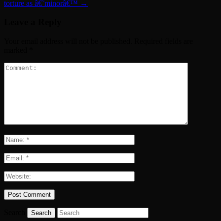
torture as â€˜minorâ€™
→
Leave a Reply
Your email address will not be published.
Required fields are
marked
*
Search