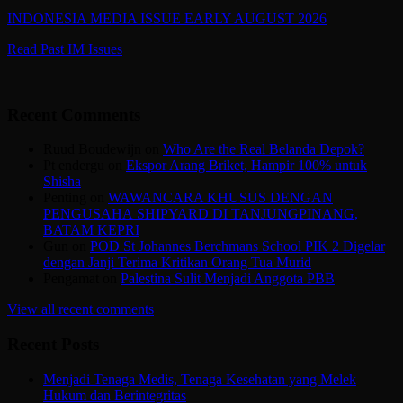
INDONESIA MEDIA ISSUE EARLY AUGUST 2026
Read Past IM Issues
Recent Comments
Ruud Boudewijn
on
Who Are the Real Belanda Depok?
Pt endergu
on
Ekspor Arang Briket, Hampir 100% untuk
Shisha
Penting
on
WAWANCARA KHUSUS DENGAN
PENGUSAHA SHIPYARD DI TANJUNGPINANG,
BATAM KEPRI
Gun
on
POD St Johannes Berchmans School PIK 2 Digelar
dengan Janji Terima Kritikan Orang Tua Murid
Pengamat
on
Palestina Sulit Menjadi Anggota PBB
View all recent comments
Recent Posts
Menjadi Tenaga Medis, Tenaga Kesehatan yang Melek
Hukum dan Berintegritas