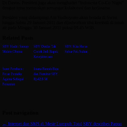
Di Davos, Presiden juga akan menghadiri “Indonesia Co-Co Night”
dengan tema merayakan semangat kolaborasi dan kerjasama.
Presiden yang didampingi Ani Yudhoyono akan berada di Swiss
hingga Sabtu 29 Januari 2011 dan dijadwalkan tiba kembali di tanah
air pada Minggu 30 Januari 2011 pukul 09.45 WIB.
Related Posts
SBY Hadiri Santap
SBY Dinilai Tak
SBY: Kita Harus
Malam Obama
Cocok Jadi Bapak
Sabar Pak Sultan
Kesejahteraan
Surat Pembaca :
Istana Bantah Baju
Peran Pemuka
dan Furnitur SBY
Agama Sebagai
Rp42,8 M
Penuntun
Post navigation
←
Internet dan SMS di Mesir Lumpuh Total
SBY describes Papua