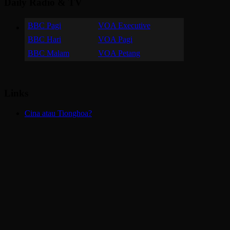
Daily Radio & TV
BBC Pagi
VOA Executive
BBC Hari
VOA Pagi
BBC Malam
VOA Petang
Links
Cina atau Tionghoa?