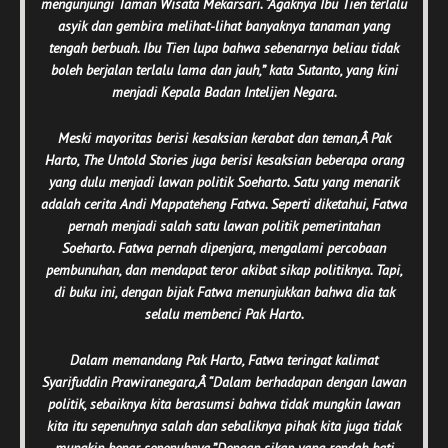
mengunjungi Taman Wisata Mekarsari. “Agaknya Ibu Tien terlalu
asyik dan gembira melihat-lihat banyaknya tanaman yang
tengah berbuah. Ibu Tien lupa bahwa sebenarnya beliau tidak
boleh berjalan terlalu lama dan jauh,” kata Sutanto, yang kini
menjadi Kepala Badan Intelijen Negara.
Meski mayoritas berisi kesaksian kerabat dan teman,Â
Pak
Harto, The Untold Stories
juga berisi kesaksian beberapa orang
yang dulu menjadi lawan politik Soeharto. Satu yang menarik
adalah cerita Andi Mappateheng Fatwa. Seperti diketahui, Fatwa
pernah menjadi salah satu lawan politik pemerintahan
Soeharto. Fatwa pernah dipenjara, mengalami percobaan
pembunuhan, dan mendapat teror akibat sikap politiknya. Tapi,
di buku ini, dengan bijak Fatwa menunjukkan bahwa dia tak
selalu membenci Pak Harto.
Dalam memandang Pak Harto, Fatwa teringat kalimat
Syarifuddin Prawiranegara,Â
“Dalam berhadapan dengan lawan
politik, sebaiknya kita berasumsi bahwa tidak mungkin lawan
kita itu sepenuhnya salah dan sebaliknya pihak kita juga tidak
mungkin benar sepenuhnya.”
Dengan sikap yang rendah hati