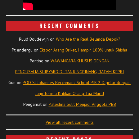
RECENT COMMENTS
Ruud Boudewijn
on
Who Are the Real Belanda Depok?
Pt endergu
on
Ekspor Arang Briket, Hampir 100% untuk Shisha
Penting
on
WAWANCARA KHUSUS DENGAN
PENGUSAHA SHIPYARD DI TANJUNGPINANG, BATAM KEPRI
Gun
on
POD St Johannes Berchmans School PIK 2 Digelar dengan
Janji Terima Kritikan Orang Tua Murid
Pengamat
on
Palestina Sulit Menjadi Anggota PBB
View all recent comments