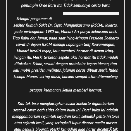
pemimpin Orde Baru itu. Tidak semuanya cerita baru.
Sebagai pengamen di
sekitar Rumah Sakit Dr. Cipto Mangunkusumo (RSCM), Jakarta,
pada pertengahan 1980-an, Munari Ari punya kebiasaan unik.
Tiap Rabu dan Jumat, pada saat iring-iringan Presiden Soeharto
lewat di depan RSCM menuju Lapangan Golf Rawamangun,
Munari berdiri tegap, lalu memberi hormat di depan iring-
iringan itu. Meski terkesan sepele, aksi hormat itu tidak mudah
dilakukan. Sebab, sesuai dengan protokoler kepresidenan, tiap
kali mobil presiden melintas, jalanan harus dibuat steril. Itulah
kenapa Munari sering diusir, bahkan sempat akan ditempeleng
petugas keamanan, ketika memberi hormat.
Kita tak bisa mengharapkan sosok Soeharto digambarkan
secaraÂ
cover both sides
dalam buku ini. Porsi buku ini adalah
menggambarkan sejumlah kejadian kecil, sebuahÂ
petite historie
atau sejarah kecil, yang seringkali luput disorot media massa
atau penulis biografi. Meski kemudian juga harus dicatat:Â
tak