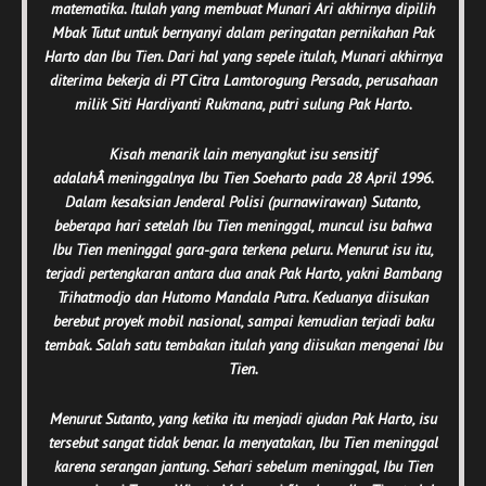
matematika. Itulah yang membuat Munari Ari akhirnya dipilih
Mbak Tutut untuk bernyanyi dalam peringatan pernikahan Pak
Harto dan Ibu Tien. Dari hal yang sepele itulah, Munari akhirnya
diterima bekerja di PT Citra Lamtorogung Persada, perusahaan
milik Siti Hardiyanti Rukmana, putri sulung Pak Harto.
Kisah menarik lain menyangkut isu sensitif
adalahÂ
meninggalnya Ibu Tien Soeharto pada 28 April 1996.
Dalam kesaksian Jenderal Polisi (purnawirawan) Sutanto,
beberapa hari setelah Ibu Tien meninggal, muncul isu bahwa
Ibu Tien meninggal gara-gara terkena peluru. Menurut isu itu,
terjadi pertengkaran antara dua anak Pak Harto, yakni Bambang
Trihatmodjo dan Hutomo Mandala Putra. Keduanya diisukan
berebut proyek mobil nasional, sampai kemudian terjadi baku
tembak. Salah satu tembakan itulah yang diisukan mengenai Ibu
Tien.
Menurut Sutanto, yang ketika itu menjadi ajudan Pak Harto, isu
tersebut sangat tidak benar. Ia menyatakan, Ibu Tien meninggal
karena serangan jantung. Sehari sebelum meninggal, Ibu Tien