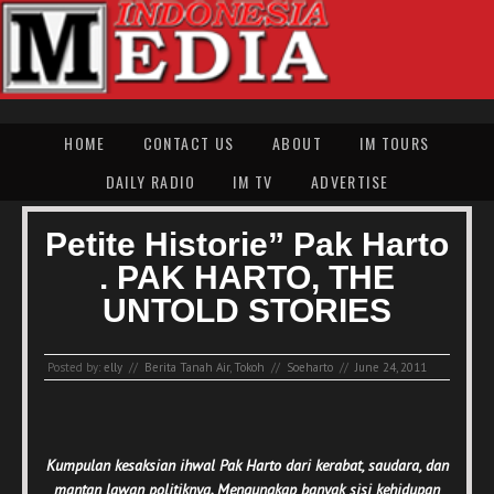
HOME
CONTACT US
ABOUT
IM TOURS
DAILY RADIO
IM TV
ADVERTISE
Petite Historie” Pak Harto
. PAK HARTO, THE
UNTOLD STORIES
Posted by:
elly
//
Berita Tanah Air
,
Tokoh
//
Soeharto
//
June 24, 2011
Kumpulan kesaksian ihwal Pak Harto dari kerabat, saudara, dan
mantan lawan politiknya. Mengungkap banyak sisi kehidupan