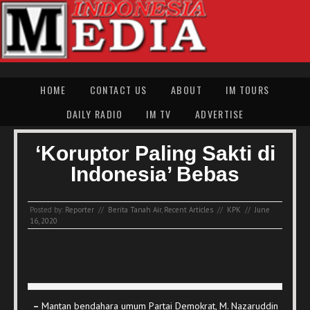
HOME
CONTACT US
ABOUT
IM TOURS
DAILY RADIO
IM TV
ADVERTISE
‘Koruptor Paling Sakti di
Indonesia’ Bebas
Posted by:
Reporter
//
Berita Tanah Air
,
Recent Articles
//
KPK
//
June
16, 2020
–
Mantan bendahara umum Partai Demokrat, M. Nazaruddin