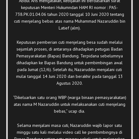
Abdul Aris mengatakan, kebijakan ini berdasarkan surat
keputusan Menteri Hukumndan HAM RI nomor : PAS-
738.PK.01.04.06 tahun 2020 tanggal 10 Juni 2020 tentang
cuti menjelang bebas atas nama Muhammad Nazaruddin bin
Latief (alm).
Keputusan pemberian cuti menjelang besa sudah melalui
sejumlah proses, di antaranya dihadapkan petugas Badan
Pemasyarakatan (Bapas) Bandung. Terpidana sebelumnya
dihadapkan ke Bapas Bandung untuk pembimbingan awal
pada Jumat (12/6). Setelah itu, Nazaruddin menjalani cuti
mulai tanggal 14 Juni 2020 dan berakhir pada tanggal 13
Agustus 2020.
“Dikeluarkan satu orang WBP (warga binaan pemasyarakatan)
atas nama M Nazaruddin untuk melaksanakan cuti menjelang
bebas,” ucap dia.
Selama menjalani masa cuti, Nazaruddin wajib lapor satu
minggu satu kali melalui video call ke pembimbingnya di
Bapas Bandung setiap satu minggu sekali untuk melaporkan