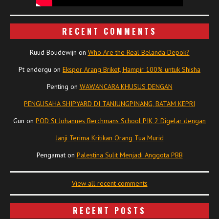
RECENT COMMENTS
Ruud Boudewijn
on
Who Are the Real Belanda Depok?
Pt endergu
on
Ekspor Arang Briket, Hampir 100% untuk Shisha
Penting
on
WAWANCARA KHUSUS DENGAN
PENGUSAHA SHIPYARD DI TANJUNGPINANG, BATAM KEPRI
Gun
on
POD St Johannes Berchmans School PIK 2 Digelar dengan
Janji Terima Kritikan Orang Tua Murid
Pengamat
on
Palestina Sulit Menjadi Anggota PBB
View all recent comments
RECENT POSTS