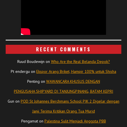
RECENT COMMENTS
Ruud Boudewijn
on
Who Are the Real Belanda Depok?
Pt endergu
on
Ekspor Arang Briket, Hampir 100% untuk Shisha
Penting
on
WAWANCARA KHUSUS DENGAN
PENGUSAHA SHIPYARD DI TANJUNGPINANG, BATAM KEPRI
Gun
on
POD St Johannes Berchmans School PIK 2 Digelar dengan
Janji Terima Kritikan Orang Tua Murid
Pengamat
on
Palestina Sulit Menjadi Anggota PBB