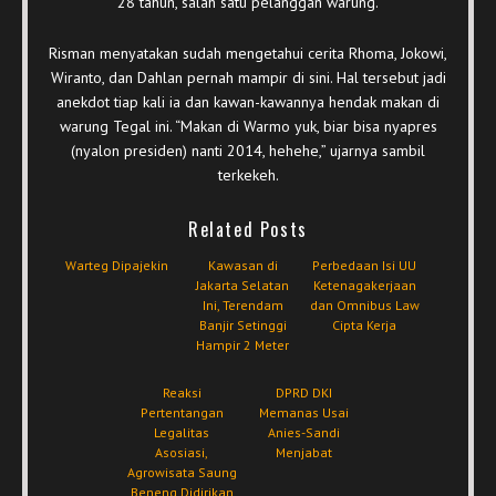
28 tahun, salah satu pelanggan warung.
Risman menyatakan sudah mengetahui cerita Rhoma, Jokowi,
Wiranto, dan Dahlan pernah mampir di sini. Hal tersebut jadi
anekdot tiap kali ia dan kawan-kawannya hendak makan di
warung Tegal ini. “Makan di Warmo yuk, biar bisa nyapres
(nyalon presiden) nanti 2014, hehehe,” ujarnya sambil
terkekeh.
Related Posts
Warteg Dipajekin
Kawasan di
Perbedaan Isi UU
Jakarta Selatan
Ketenagakerjaan
Ini, Terendam
dan Omnibus Law
Banjir Setinggi
Cipta Kerja
Hampir 2 Meter
Reaksi
DPRD DKI
Pertentangan
Memanas Usai
Legalitas
Anies-Sandi
Asosiasi,
Menjabat
Agrowisata Saung
Beneng Didirikan