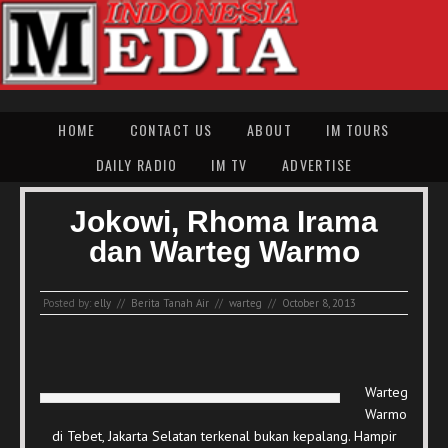
HOME
CONTACT US
ABOUT
IM TOURS
DAILY RADIO
IM TV
ADVERTISE
Jokowi, Rhoma Irama
dan Warteg Warmo
Posted by:
elly
//
Berita Tanah Air
//
warteg
//
October 8, 2013
Warteg
Warmo
di Tebet, Jakarta Selatan terkenal bukan kepalang. Hampir