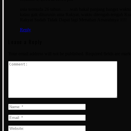
usia termuda 26 tahun……wah bakal panjang banget wakt
kalau gak diturunin ama Rakyat, waktu ditengah-tengah Koru
Rakyat Sudah Tidak Dapat lagi Menahan Amarahnya 1!!!
Reply
Leave a Reply
Your email address will not be published.
Required fields are mar