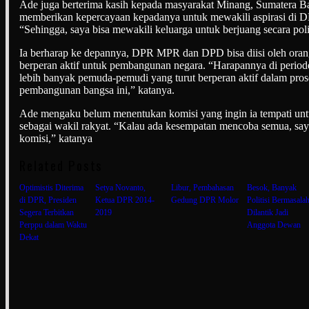
Ade juga berterima kasih kepada masyarakat Minang, Sumatera Bar
memberikan kepercayaan kepadanya untuk mewakili aspirasi di 
“Sehingga, saya bisa mewakili keluarga untuk berjuang secara poli
Ia berharap ke depannya, DPR MPR dan DPD bisa diisi oleh ora
berperan aktif untuk pembangunan negara. “Harapannya di period
lebih banyak pemuda-pemudi yang turut berperan aktif dalam pro
pembangunan bangsa ini,” katanya.
Ade mengaku belum menentukan komisi yang ingin ia tempati un
sebagai wakil rakyat. “Kalau ada kesempatan mencoba semua, sa
komisi,” katanya
Related Posts
Optimistis Diterima
Setya Novanto,
Libur, Pembahasan
Besok, Banyak
di DPR, Presiden
Ketua DPR 2014-
Gedung DPR Molor
Politisi Bermasala
Segera Terbitkan
2019
Dilantik Jadi
Perppu dalam Waktu
Anggota Dewan
Dekat