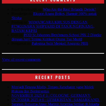
Ruud Boudewijn
on
Who Are the Real Belanda Depok?
Pt endergu
on
Ekspor Arang Briket, Hampir 100% untuk
Shisha
Penting
on
WAWANCARA KHUSUS DENGAN
PENGUSAHA SHIPYARD DI TANJUNGPINANG,
BATAM KEPRI
Gun
on
POD St Johannes Berchmans School PIK 2 Digelar
dengan Janji Terima Kritikan Orang Tua Murid
Pengamat
on
Palestina Sulit Menjadi Anggota PBB
View all recent comments
RECENT POSTS
Menjadi Tenaga Medis, Tenaga Kesehatan yang Melek
Hukum dan Berintegritas
NOVEMBER 2025 # 3 : COLOGNE, GERMANY.
OCTOBER 2025 # 9 : UZBEKISTAN : SAMARKAND.
Sarapan Bersama Atase Marinir Amerika Serikat di Jakarta