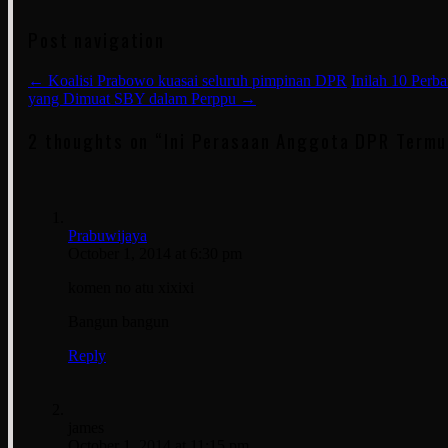
Post navigation
←
Koalisi Prabowo kuasai seluruh pimpinan DPR
Inilah 10 Perb
yang Dimuat SBY dalam Perppu
→
2 thoughts on “
Ini Perasaan Anggota DPR Termu
Prabuwijaya
October 1, 2014 at 6:30 pm
komen no atu xixixi
Bangun bangun
Reply
james
October 1, 2014 at 11:15 pm