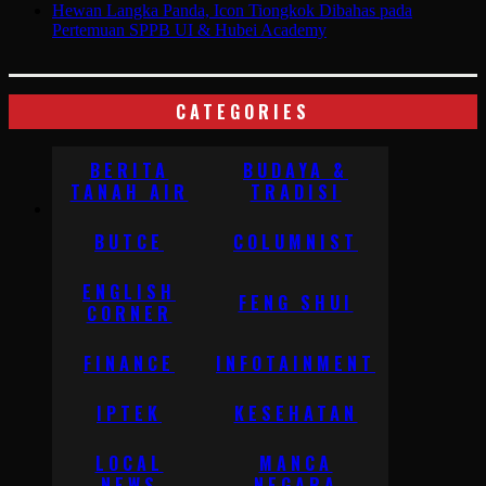
Hewan Langka Panda, Icon Tiongkok Dibahas pada
Pertemuan SPPB UI & Hubei Academy
CATEGORIES
BERITA
BUDAYA &
TANAH AIR
TRADISI
BUTCE
COLUMNIST
ENGLISH
FENG SHUI
CORNER
FINANCE
INFOTAINMENT
IPTEK
KESEHATAN
LOCAL
MANCA
NEWS
NEGARA