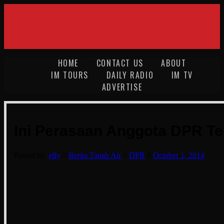
HOME
CONTACT US
ABOUT
IM TOURS
DAILY RADIO
IM TV
ADVERTISE
Ini Perasaan Anggota DPR T
Posted by:
elly
//
Berita Tanah Air
//
DPR
//
October 1, 2014