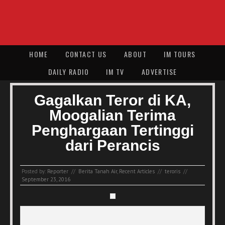
HOME
CONTACT US
ABOUT
IM TOURS
DAILY RADIO
IM TV
ADVERTISE
Gagalkan Teror di KA,
Moogalian Terima
Penghargaan Tertinggi
dari Perancis
Posted by:
Reporter
//
Berita Tanah Air
,
Recent Articles
//
teroris
//
September 23, 2016