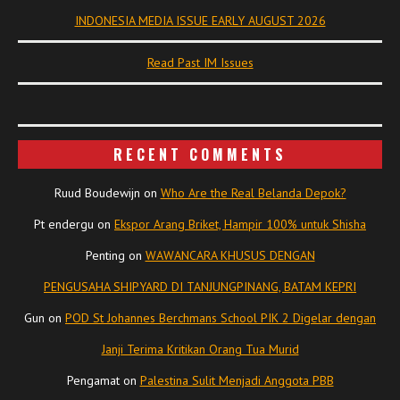
INDONESIA MEDIA ISSUE EARLY AUGUST 2026
Read Past IM Issues
RECENT COMMENTS
Ruud Boudewijn
on
Who Are the Real Belanda Depok?
Pt endergu
on
Ekspor Arang Briket, Hampir 100% untuk Shisha
Penting
on
WAWANCARA KHUSUS DENGAN
PENGUSAHA SHIPYARD DI TANJUNGPINANG, BATAM KEPRI
Gun
on
POD St Johannes Berchmans School PIK 2 Digelar dengan
Janji Terima Kritikan Orang Tua Murid
Pengamat
on
Palestina Sulit Menjadi Anggota PBB