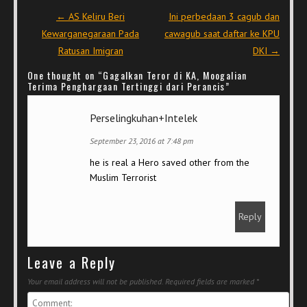
Post navigation
←
AS Keliru Beri
Ini perbedaan 3 cagub dan
Kewarganegaraan Pada
cawagub saat daftar ke KPU
Ratusan Imigran
DKI
→
One thought on “
Gagalkan Teror di KA, Moogalian
Terima Penghargaan Tertinggi dari Perancis
”
Perselingkuhan+Intelek
September 23, 2016 at 7:48 pm
he is real a Hero saved other from the
Muslim Terrorist
Reply
Leave a Reply
Your email address will not be published.
Required fields are marked
*