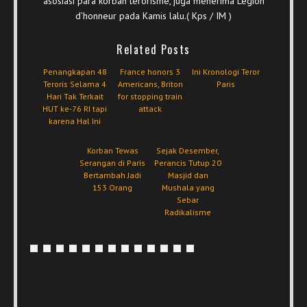
asosiasi para korban terorisme, juga menerima Legion
d’honneur pada Kamis lalu.( Kps / IM )
Related Posts
Penangkapan 48
France honors 3
Ini Kronologi Teror
Teroris Selama 4
Americans, Briton
Paris
Hari Tak Terkait
for stopping train
HUT ke-76 RI tapi
attack
karena Hal Ini
Korban Tewas
Sejak Desember,
Serangan di Paris
Perancis Tutup 20
Bertambah Jadi
Masjid dan
153 Orang
Mushala yang
Sebar
Radikalisme