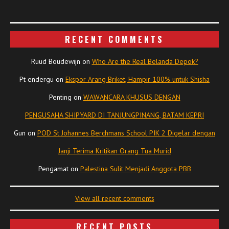
RECENT COMMENTS
Ruud Boudewijn
on
Who Are the Real Belanda Depok?
Pt endergu
on
Ekspor Arang Briket, Hampir 100% untuk Shisha
Penting
on
WAWANCARA KHUSUS DENGAN
PENGUSAHA SHIPYARD DI TANJUNGPINANG, BATAM KEPRI
Gun
on
POD St Johannes Berchmans School PIK 2 Digelar dengan
Janji Terima Kritikan Orang Tua Murid
Pengamat
on
Palestina Sulit Menjadi Anggota PBB
View all recent comments
RECENT POSTS