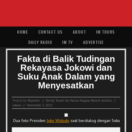
HOME
CONTACT US
ABOUT
IM TOURS
DAILY RADIO
IM TV
ADVERTISE
Fakta di Balik Tudingan
Rekayasa Jokowi dan
Suku Anak Dalam yang
Menyesatkan
Posted by:
Reporter
//
Berita Tanah Air
,
Manca Negara
,
Recent Articles
//
Jokowi
//
November 3, 2015
Dua foto Presiden
Joko Widodo
saat berdialog dengan Suku