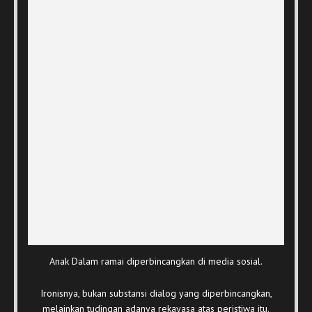
Anak Dalam ramai diperbincangkan di media sosial.
Ironisnya, bukan substansi dialog yang diperbincangkan,
melainkan tudingan adanya rekayasa atas peristiwa itu.