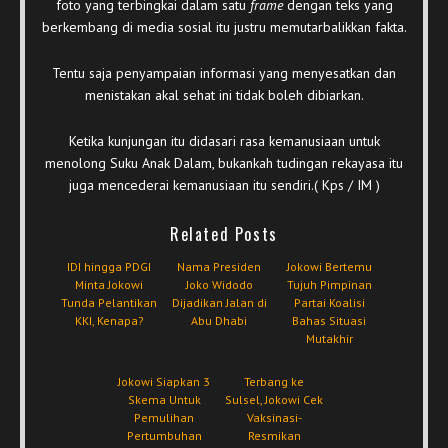
foto yang terbingkai dalam satu
frame
dengan teks yang
berkembang di media sosial itu justru memutarbalikkan fakta.
Tentu saja penyampaian informasi yang menyesatkan dan
menistakan akal sehat ini tidak boleh dibiarkan.
Ketika kunjungan itu didasari rasa kemanusiaan untuk
menolong Suku Anak Dalam, bukankah tudingan rekayasa itu
juga mencederai kemanusiaan itu sendiri.( Kps / IM )
Related Posts
IDI hingga PDGI
Nama Presiden
Jokowi Bertemu
Minta Jokowi
Joko Widodo
Tujuh Pimpinan
Tunda Pelantikan
Dijadikan Jalan di
Partai Koalisi
KKI, Kenapa?
Abu Dhabi
Bahas Situasi
Mutakhir
Jokowi Siapkan 3
Terbang ke
Skema Untuk
Sulsel, Jokowi Cek
Pemulihan
Vaksinasi-
Pertumbuhan
Resmikan