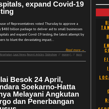
spitals, expand Covid-19
ting
B
use of Representatives voted Thursday to approve a
TA
y $480 billion package to deliver aid to small businesses
spitals and expand Covid-19 testing, the latest attempt by
ers to blunt the devastating impact…
E
C
Read more →
Kesehatan
,
Local News
,
Recent Articles
,
Slideshow
//
money
,
\
//
April
F
LOC
lai Besok 24 April,
ndara Soekarno-Hatta
nya Melayani Angkutan
rgo dan Penerbangan
R
usus