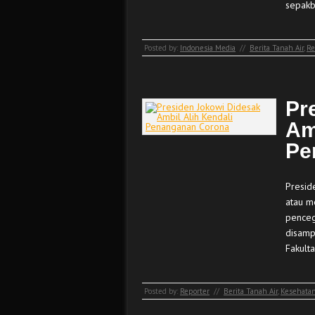
sepakb
Posted by:
Indonesia Media
//
Berita Tanah Air
,
Re
Pr
Am
Pe
Presid
atau m
pencega
disamp
Fakult
Posted by:
Reporter
//
Berita Tanah Air
,
Kesehata