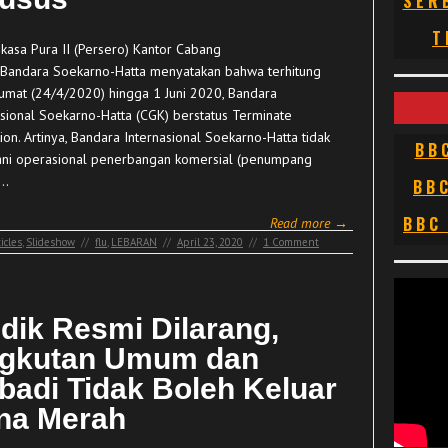
SER
T
kasa Pura II (Persero) Kantor Cabang
Bandara Soekarno-Hatta menyatakan bahwa terhitung
Jumat (24/4/2020) hingga 1 Juni 2020, Bandara
asional Soekarno-Hatta (CGK) berstatus Terminate
on. Artinya, Bandara Internasional Soekarno-Hatta tidak
BB
ni operasional penerbangan komersial (penumpang
)…
BB
BBC
Read more →
icles
,
Slideshow
//
flu
,
LEBARAN
//
April 23, 2020
//
1 Comment
dik Resmi Dilarang,
gkutan Umum dan
ibadi Tidak Boleh Keluar
na Merah