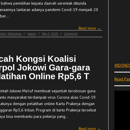
is bahwa pemilihan kepala daerah serentak ditunda
anaannya lantaran adanya pandemi Covid-19 menjadi 20
ber…
Read more →
icles
,
Slideshow
//
Jokowi
//
May 5, 2020
//
Comment
cah Kongsi Koalisi
rpol Jokowi Gara-gara
INDONES
latihan Online Rp5,6 T
Read Pas
ntah Jokowi-Ma’ruf membuat sejumlah terobosan guna
tu masyarakat terdampak virus Corona alias Covid-19.
satunya dengan pelatihan online Kartu Prakerja dengan
nggaran Rp5,6 triliun. Program di kartu Prakerja tersebut
aya bisa membantu para pekerja yang…
Read more →