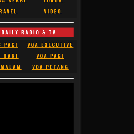
BA SERBI
TOKOH
RAVEL
VIDEO
DAILY RADIO & TV
C PAGI
VOA EXECUTIVE
C HARI
VOA PAGI
 MALAM
VOA PETANG