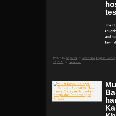
ho
tes
The Ho
roughl
and ho
lawmak
Posted by:
Reporter
//
Americana
,
English Corner
,
23, 2020
//
Comment
Mu
Ba
ha
Ka
Kh