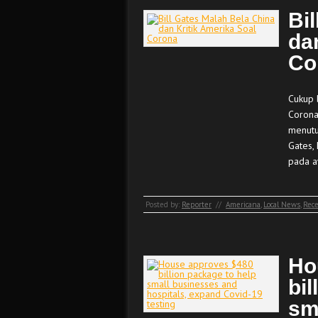
Bi
da
Co
Cukup 
Corona
menutu
Gates, 
pada a
Posted by:
Reporter
//
Americana
,
Local News
,
Rece
Ho
bil
sm