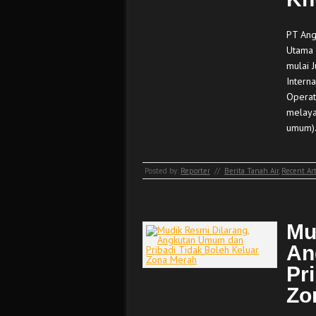
PT Ang
Utama 
mulai 
Intern
Operati
melaya
umum
Posted by:
Reporter
//
Berita Tanah Air
,
Recent Art
Mu
An
Pr
Zo