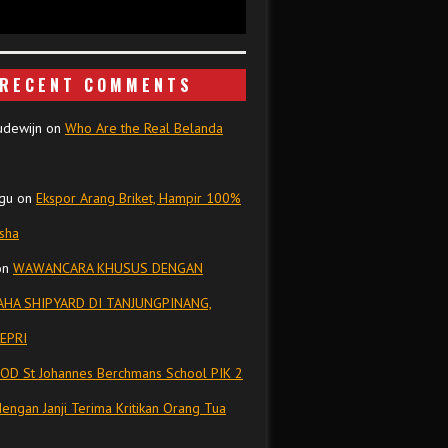
RECENT COMMENTS
udewijn
on
Who Are the Real Belanda
gu
on
Ekspor Arang Briket, Hampir 100%
isha
on
WAWANCARA KHUSUS DENGAN
HA SHIPYARD DI TANJUNGPINANG,
EPRI
OD St Johannes Berchmans School PIK 2
dengan Janji Terima Kritikan Orang Tua