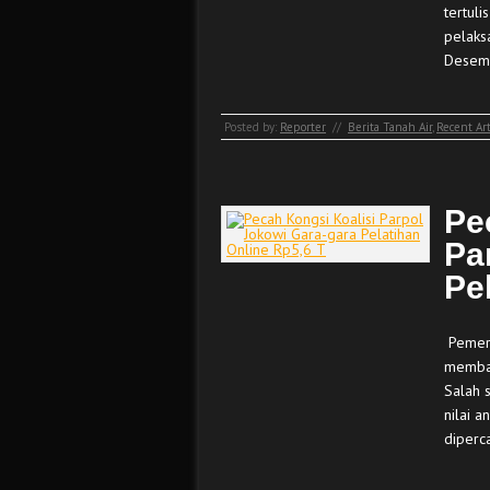
tertul
pelaks
Desem
Posted by:
Reporter
//
Berita Tanah Air
,
Recent Art
Pe
Pa
Pe
Pemeri
memban
Salah 
nilai a
diperc