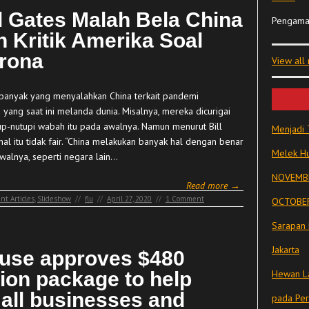
ll Gates Malah Bela China
Pengama
n Kritik Amerika Soal
rona
View all
banyak yang menyalahkan China terkait pandemi
 yang saat ini melanda dunia. Misalnya, mereka dicurigai
p-nutupi wabah itu pada awalnya. Namun menurut Bill
Menjadi 
hal itu tidak fair. “China melakukan banyak hal dengan benar
Melek Hu
walnya, seperti negara lain…
NOVEMBE
Read more →
nt Articles
,
Slideshow
//
flu
//
April 27, 2020
//
1 Comment
OCTOBER
Sarapan 
Jakarta
use approves $480
lion package to help
Hewan La
all businesses and
pada Pe