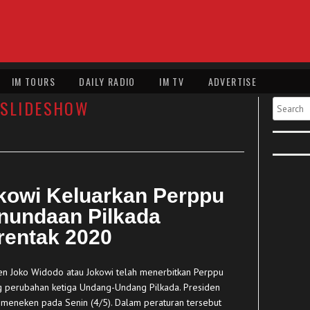
IM TOURS
DAILY RADIO
IM TV
ADVERTISE
SLIDESHOW
Search
kowi Keluarkan Perppu
nundaan Pilkada
rentak 2020
en Joko Widodo atau Jokowi telah menerbitkan Perppu
g perubahan ketiga Undang-Undang Pilkada. Presiden
 meneken pada Senin (4/5). Dalam peraturan tersebut