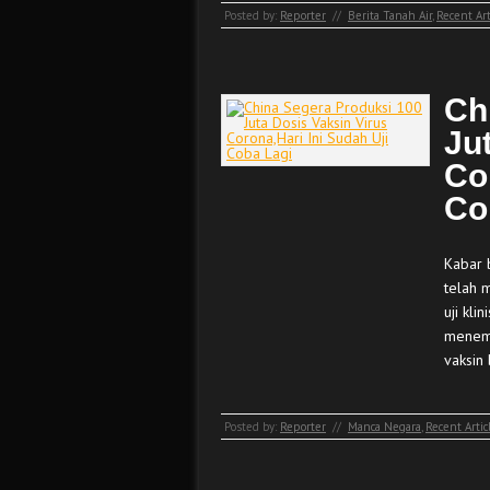
Posted by:
Reporter
//
Berita Tanah Air
,
Recent Art
Ch
Ju
Co
Co
Kabar 
telah 
uji kli
menemu
vaksin
Posted by:
Reporter
//
Manca Negara
,
Recent Artic