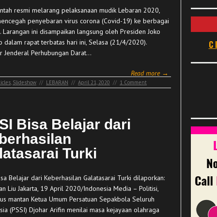
ntah resmi melarang pelaksanaan mudik Lebaran 2020,
encegah penyebaran virus corona (Covid-19) ke berbagai
. Larangan ini disampaikan langsung oleh Presiden Joko
 dalam rapat terbatas hari ini, Selasa (21/4/2020).
C
ur Jenderal Perhubungan Darat…
Read more →
icles
,
Slideshow
//
LEBARAN
//
April 21, 2020
//
1 Comment
SI Bisa Belajar dari
berhasilan
latasarai Turki
sa Belajar dari Keberhasilan Galatasarai Turki dilaporkan:
n Liu Jakarta, 19 April 2020/Indonesia Media – Politisi,
gus mantan Ketua Umum Persatuan Sepakbola Seluruh
sia (PSSI) Djohar Arifin menilai masa kejayaan olahraga