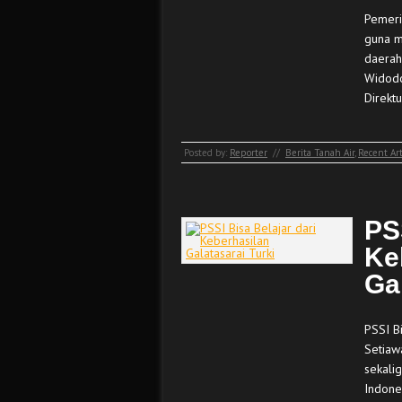
Pemeri
guna m
daerah
Widodo
Direkt
Posted by:
Reporter
//
Berita Tanah Air
,
Recent Art
PS
Ke
Ga
PSSI Bi
Setiawa
sekali
Indone