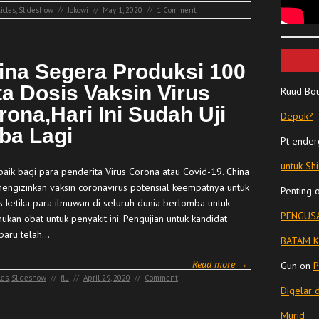
icles
,
Slideshow
//
Jokowi
//
May 1, 2020
//
1 Comment
ina Segera Produksi 100
ta Dosis Vaksin Virus
Ruud Bo
rona,Hari Ini Sudah Uji
Depok?
ba Lagi
Pt ender
untuk Sh
baik bagi para penderita Virus Corona atau Covid-19. China
mengizinkan vaksin coronavirus potensial keempatnya untuk
Penting
nis ketika para ilmuwan di seluruh dunia berlomba untuk
PENGUSA
kan obat untuk penyakit ini. Pengujian untuk kandidat
 baru telah…
BATAM K
Read more →
Gun
on
P
les
,
Slideshow
//
flu
//
April 29, 2020
//
Comment
Digelar 
Murid