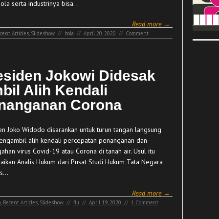
ola serta industrinya bisa…
Read more →
cent Articles
,
Slideshow
//
bola
//
April 20, 2020
//
Comment
esiden Jokowi Didesak
bil Alih Kendali
nanganan Corona
en Joko Widodo disarankan untuk turun tangan langsung
engambil alih kendali percepatan penanganan dan
han virus Covid-19 atau Corona di tanah air. Usul itu
aikan Analis Hukum dari Pusat Studi Hukum Tata Negara
as…
Read more →
n
,
Recent Articles
,
Slideshow
//
flu
//
April 19, 2020
//
1 Comment