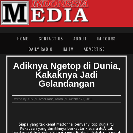
HOME
CONTACT US
ABOUT
IM TOURS
DAILY RADIO
IM TV
ADVERTISE
Adiknya Ngetop di Dunia,
Kakaknya Jadi
Gelandangan
Posted by:
elly
//
Americana
,
Tokoh
//
October 25, 2011
Siapa yang tak kenal Madonna, penyanyi top dunia itu.
Kekayaan yang dimilikinya berkat tarik suara ituÂ tak
berdampak luas untuk keluarganya. Buktinya, kakak ratu musik