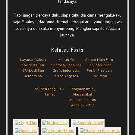
tandasnya.
Tapi jangan percaya dulu, siapa tahu dia cuma mengaku-aku
saja. Soalnya Madonna dikenal sebagai artis yang tinggi jiwa
sosialnya dan suka menyumbang. Mungkin saja itu saudara
jauhnya.
Related Posts
Layanan Vaksin
Kiprah Yo
Arnold Main Film
Covid19 Oleh
Santosa, Desainer
Lagi dan Incar
KJRI-LA di San
Grafis Indonesia
Posisi Presiden
Bernardino
di Los Angeles
Uni Eropa
dr.Chen Long Ji # 7
Perayaan Imlek
Tamat
Masyarakat
Indonesia di Los
Angeles 2017