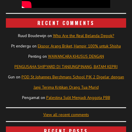
RECENT COMMENTS
Ruud Boudewijn
on
Who Are the Real Belanda Depok?
Pt endergu
on
Ekspor Arang Briket, Hampir 100% untuk Shisha
Penting
on
WAWANCARA KHUSUS DENGAN
PENGUSAHA SHIPYARD DI TANJUNGPINANG, BATAM KEPRI
Gun
on
POD St Johannes Berchmans School PIK 2 Digelar dengan
Janji Terima Kritikan Orang Tua Murid
Pengamat
on
Palestina Sulit Menjadi Anggota PBB
View all recent comments
RECENT POSTS