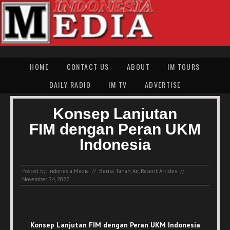
HOME
CONTACT US
ABOUT
IM TOURS
DAILY RADIO
IM TV
ADVERTISE
Konsep Lanjutan
FIM dengan Peran UKM
Indonesia
Posted by:
Indonesia Media
//
Berita Tanah Air
,
Recent Articles
//
November 24, 2022
Konsep Lanjutan FIM dengan Peran UKM Indonesia