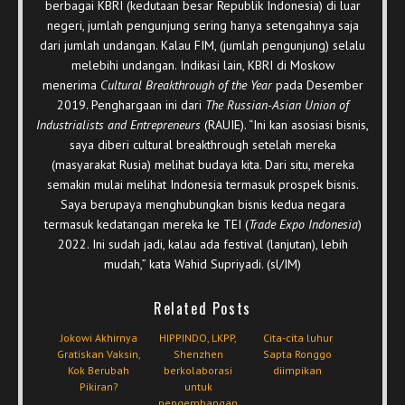
berbagai KBRI (kedutaan besar Republik Indonesia) di luar
negeri, jumlah pengunjung sering hanya setengahnya saja
dari jumlah undangan. Kalau FIM, (jumlah pengunjung) selalu
melebihi undangan. Indikasi lain, KBRI di Moskow
menerima
Cultural Breakthrough of the Year
pada Desember
2019. Penghargaan ini dari
The Russian-Asian Union of
Industrialists and Entrepreneurs
(RAUIE). “Ini kan asosiasi bisnis,
saya diberi cultural breakthrough setelah mereka
(masyarakat Rusia) melihat budaya kita. Dari situ, mereka
semakin mulai melihat Indonesia termasuk prospek bisnis.
Saya berupaya menghubungkan bisnis kedua negara
termasuk kedatangan mereka ke TEI (
Trade Expo Indonesia
)
2022. Ini sudah jadi, kalau ada festival (lanjutan), lebih
mudah,” kata Wahid Supriyadi. (sl/IM)
Related Posts
Jokowi Akhirnya
HIPPINDO, LKPP,
Cita-cita luhur
Gratiskan Vaksin,
Shenzhen
Sapta Ronggo
Kok Berubah
berkolaborasi
diimpikan
Pikiran?
untuk
pengembangan