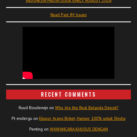
INDONESIA MEDIA ISSUE EARLY AUGUST 2026
Read Past IM Issues
RECENT COMMENTS
Ruud Boudewijn
on
Who Are the Real Belanda Depok?
Pt endergu
on
Ekspor Arang Briket, Hampir 100% untuk Shisha
Penting
on
WAWANCARA KHUSUS DENGAN