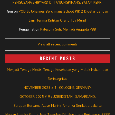
PENGUSAHA SHIPYARD DI TANJUNGPINANG, BATAM KEPRI
Gun
on
POD St Johannes Berchmans School PIK 2 Digelar dengan
Janji Terima Kritikan Orang Tua Murid
Pengamat
on
Palestina Sulit Menjadi Anggota PBB
View all recent comments
RECENT POSTS
Menjadi Tenaga Medis, Tenaga Kesehatan yang Melek Hukum dan
Berintegritas
NOVEMBER 2025 # 3 : COLOGNE, GERMANY.
OCTOBER 2025 # 9 : UZBEKISTAN : SAMARKAND.
Sarapan Bersama Atase Marinir Amerika Serikat di Jakarta
Hewan Langka Panda, Icon Tiongkok Dibahas pada Pertemuan SPPB