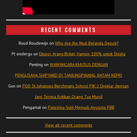
RECENT COMMENTS
Ruud Boudewijn
on
Who Are the Real Belanda Depok?
Pt endergu
on
Ekspor Arang Briket, Hampir 100% untuk Shisha
Penting
on
WAWANCARA KHUSUS DENGAN
PENGUSAHA SHIPYARD DI TANJUNGPINANG, BATAM KEPRI
Gun
on
POD St Johannes Berchmans School PIK 2 Digelar dengan
Janji Terima Kritikan Orang Tua Murid
Pengamat
on
Palestina Sulit Menjadi Anggota PBB
View all recent comments