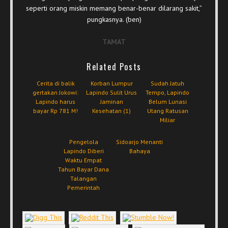
seperti orang miskin memang benar-benar dilarang sakit,”
pungkasnya. (ben)
TAMAT
Related Posts
Cerita di balik
Korban Lumpur
Sudah Jatuh
gertakan Jokowi:
Lapindo Sulit Urus
Tempo, Lapindo
Lapindo harus
Jaminan
Belum Lunasi
bayar Rp 781 M!
Kesehatan (1)
Utang Ratusan
Miliar
Pengelola
Sidoarjo Menanti
Lapindo Diberi
Bahaya
Waktu Empat
Tahun Bayar Dana
Talangan
Pemerintah