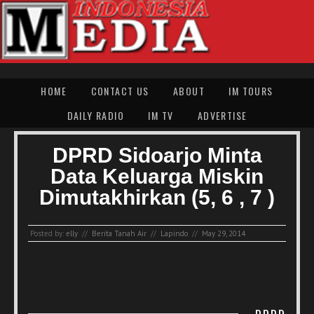
HOME
CONTACT US
ABOUT
IM TOURS
DAILY RADIO
IM TV
ADVERTISE
DPRD Sidoarjo Minta
Data Keluarga Miskin
Dimutakhirkan (5, 6 , 7 )
Posted by:
elly
//
Berita Tanah Air
//
Lapindo
//
May 29, 2014