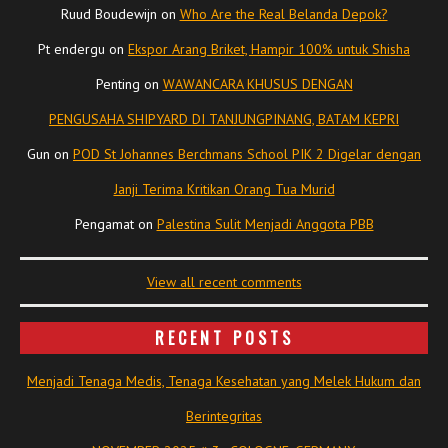
Ruud Boudewijn
on
Who Are the Real Belanda Depok?
Pt endergu
on
Ekspor Arang Briket, Hampir 100% untuk Shisha
Penting
on
WAWANCARA KHUSUS DENGAN
PENGUSAHA SHIPYARD DI TANJUNGPINANG, BATAM KEPRI
Gun
on
POD St Johannes Berchmans School PIK 2 Digelar dengan
Janji Terima Kritikan Orang Tua Murid
Pengamat
on
Palestina Sulit Menjadi Anggota PBB
View all recent comments
RECENT POSTS
Menjadi Tenaga Medis, Tenaga Kesehatan yang Melek Hukum dan
Berintegritas