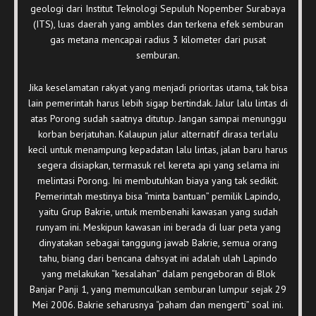
geologi dari Institut Teknologi Sepuluh Nopember Surabaya
(ITS), luas daerah yang ambles dan terkena efek semburan
gas metana mencapai radius 3 kilometer dari pusat
semburan.
Jika keselamatan rakyat yang menjadi prioritas utama, tak bisa
lain pemerintah harus lebih sigap bertindak. Jalur lalu lintas di
atas Porong sudah saatnya ditutup. Jangan sampai menunggu
korban berjatuhan. Kalaupun jalur alternatif dirasa terlalu
kecil untuk menampung kepadatan lalu lintas, jalan baru harus
segera disiapkan, termasuk rel kereta api yang selama ini
melintasi Porong. Ini membutuhkan biaya yang tak sedikit.
Pemerintah mestinya bisa “minta bantuan” pemilik Lapindo,
yaitu Grup Bakrie, untuk membenahi kawasan yang sudah
runyam ini. Meskipun kawasan ini berada di luar peta yang
dinyatakan sebagai tanggung jawab Bakrie, semua orang
tahu, biang dari bencana dahsyat ini adalah ulah Lapindo
yang melakukan “kesalahan” dalam pengeboran di Blok
Banjar Panji 1, yang memunculkan semburan lumpur sejak 29
Mei 2006. Bakrie seharusnya “paham dan mengerti” soal ini.