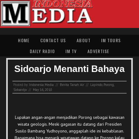
HOME
CONTACT US
ABOUT
IM TOURS
DAILY RADIO
IM TV
ADVERTISE
Sidoarjo Menanti Bahaya
Posted by:
Indonesia Media
//
Berita Tanah Air
//
Lapindo
,
Porong
,
Sidoardjo
//
May 16, 2010
Lupakan angan-angan menjadikan Porong sebagai kawasan
wisata geologis. Meski gagasan itu datang dari Presiden
Susilo Bambang Yudhoyono, anggaplah ide ini kebablasan.
Bagaimana bisa menarik wisatawan datang ke Porong kalau