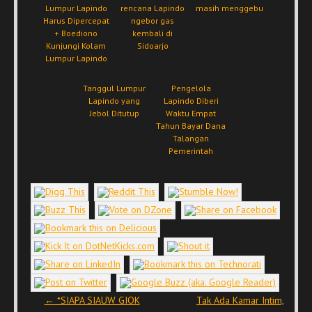
Lumpur Lapindo
rencana Lapindo
masih menggebu
Harus Dipercepat
ngebor gas
+ Boediono
kembali di
Kunjungi Kolam
Sidoarjo
Lumpur Lapindo
Tanggul Lumpur
Pengelola
Lapindo yang
Lapindo Diberi
Jebol Ditutup
Waktu Empat
Tahun Bayar Dana
Talangan
Pemerintah
Post navigation
←
*SIAPA SIAUW GIOK
Tak Ada Kamar Intim,