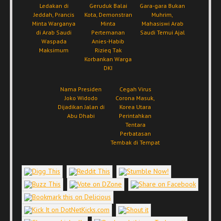
Ledakan di
Geruduk Balai
Gara-gara Bukan
Jeddah, Prancis
Kota, Demonstran
Muhrim,
Minta Warganya
Minta
Mahasiswi Arab
di Arab Saudi
Pertemanan
Saudi Temui Ajal
Waspada
Anies-Habib
Maksimum
Rizieq Tak
Korbankan Warga
DKI
Nama Presiden
Cegah Virus
Joko Widodo
Corona Masuk,
Dijadikan Jalan di
Korea Utara
Abu Dhabi
Perintahkan
Tentara
Perbatasan
Tembak di Tempat