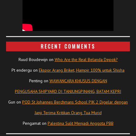
RECENT COMMENTS
Ruud Boudewijn
on
Who Are the Real Belanda Depok?
Pt endergu
on
Ekspor Arang Briket, Hampir 100% untuk Shisha
Penting
on
WAWANCARA KHUSUS DENGAN
PENGUSAHA SHIPYARD DI TANJUNGPINANG, BATAM KEPRI
Gun
on
POD St Johannes Berchmans School PIK 2 Digelar dengan
Janji Terima Kritikan Orang Tua Murid
Pengamat
on
Palestina Sulit Menjadi Anggota PBB