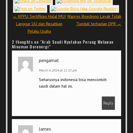
Post navigation
←
KPPU: Sertifikasi Halal MUI
Wapres Boediono Layak Tidak
Langgar UU dan Resahkan
‘Tunduk’ terhadap DPR
→
Pelaku Usaha
2 thoughts on “
Arab Saudi Nyatakan Perang Melawan
Minuman Berenergi
”
pengamat
March 4, 2014 at 11:55 pm
Seharusnya indonesia bisa mencontoh
saudi dalam hal ini,
Reply
James