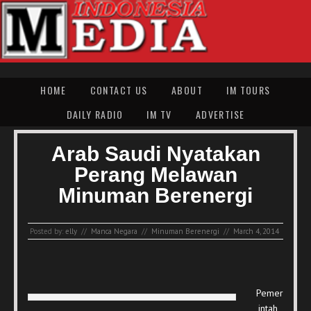
HOME
CONTACT US
ABOUT
IM TOURS
DAILY RADIO
IM TV
ADVERTISE
Arab Saudi Nyatakan
Perang Melawan
Minuman Berenergi
Posted by:
elly
//
Manca Negara
//
Minuman Berenergi
//
March 4, 2014
Pemer
intah