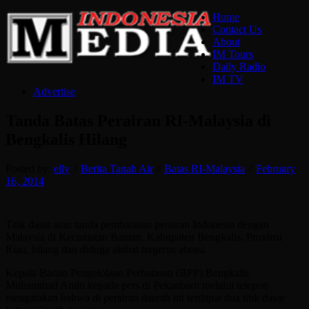
Home
Contact Us
About
IM Tours
Daily Radio
IM TV
Advertise
Tanda Batas Perairan RI-Malaysia di
Bengkalis Hilang
Posted by:
elly
//
Berita Tanah Air
//
Batas RI-Malaysia
//
February
16, 2014
Titik dasar atau tanda pembatasan perairan Indonesia dengan
Malaysia di Kecamatan Bantan, Kabupaten Bengkalis, Provinsi
Riau, hilang dan diduga akibat tergerus abrasi.
Kepala Badan Pengelolaan Perbatasan (BPP) Bengkalis
Muhammad Amin kepada pers di Pekanbaru melalui telepon
mengatakan bahwa di perairan daerah ini terdapat dua titik dasar