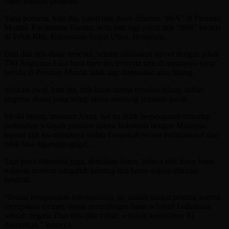
batas wilayah perairan.
Yang pertama, kata dia, yakni titik dasar dinamai “86A” di Perairan
Muntai, Kecamatan Bantan, serta satu lagi yakni titik “86B” berada
di Teluk Rhu, Kecamatan Rupat Utara, Bengkalis.
Dari dua titik dasar tersebut, setelah dilakukan survei dengan pihak
TNI Angkatan Laut baru-baru ini, ternyata satu di antaranya yang
berada di Perairan Muntai tidak lagi ditemukan atau hilang.
Indikasi awal, kata dia, titik batas utama tersebut hilang akibat
tergerus abrasi yang setiap tahun memang semakin parah.
Meski hilang, menurut Amin, hal itu tidak berpengaruh terhadap
perbatasan wilayah perairan antara Indonesia dengan Malaysia,
karena titik koordinatnya sudah disepakati secara internasional dan
tidak bisa diganggu-gugat.
Tapi patut diketahui juga, demikian Amin, bahwa titik dasar batas
wilayah tersebut sangatlah penting dan harus segera ditandai
kembali.
“Sesuai kesepakatan internasional, itu adalah sangat penting karena
merupakan elemen utama perundingan batas wilayah kedaulatan
sebuah negara. Dari titik-titik itulah, wilayah kedaulatan RI
ditentukan,” katanya.