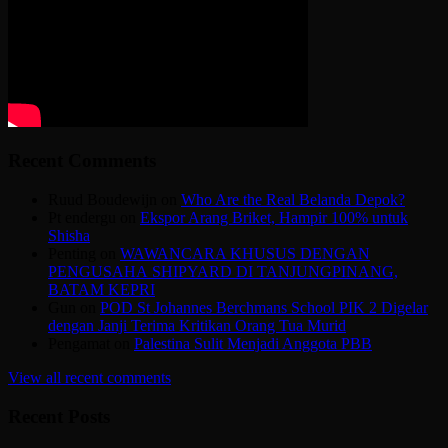
Recent Comments
Ruud Boudewijn
on
Who Are the Real Belanda Depok?
Pt endergu
on
Ekspor Arang Briket, Hampir 100% untuk
Shisha
Penting
on
WAWANCARA KHUSUS DENGAN
PENGUSAHA SHIPYARD DI TANJUNGPINANG,
BATAM KEPRI
Gun
on
POD St Johannes Berchmans School PIK 2 Digelar
dengan Janji Terima Kritikan Orang Tua Murid
Pengamat
on
Palestina Sulit Menjadi Anggota PBB
View all recent comments
Recent Posts