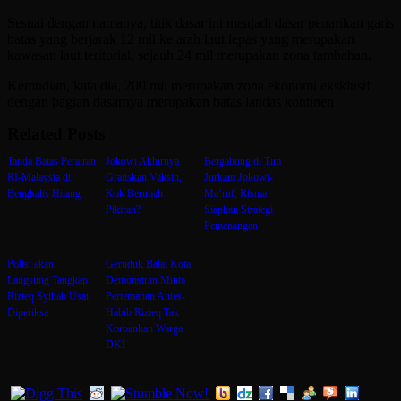
Sesuai dengan namanya, titik dasar ini menjadi dasar penarikan garis
batas yang berjarak 12 mil ke arah laut lepas yang merupakan
kawasan laut teritorial, sejauh 24 mil merupakan zona tambahan.
Kemudian, kata dia, 200 mil merupakan zona ekonomi eksklusif
dengan bagian dasarnya merupakan batas landas kontinen
Related Posts
Tanda Batas Perairan
Jokowi Akhirnya
Bergabung di Tim
RI-Malaysia di
Gratiskan Vaksin,
Jurkam Jokowi-
Bengkalis Hilang
Kok Berubah
Ma’ruf, Risma
Pikiran?
Siapkan Strategi
Pemenangan
Polisi akan
Geruduk Balai Kota,
Langsung Tangkap
Demonstran Minta
Rizieq Syihab Usai
Pertemanan Anies-
Diperiksa
Habib Rizieq Tak
Korbankan Warga
DKI