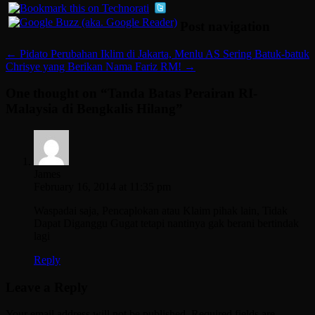
Post navigation
←
Pidato Perubahan Iklim di Jakarta, Menlu AS Sering Batuk-batuk
Chrisye yang Berikan Nama Fariz RM!
→
One thought on “
Tanda Batas Perairan RI-
Malaysia di Bengkalis Hilang
”
James
February 16, 2014 at 11:35 pm
Waspadai saja, Pencaplokan atau Klaim pihak lain, Tidak
Dapat Diganggu Gugat tetapi nantinya gak berani bertindak
lagi
Reply
Leave a Reply
Your email address will not be published.
Required fields are