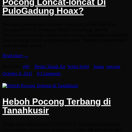
Pocong Loncat-loncat Di
PuloGadung Hoax?
Seringnya penampakan makhluk halus yang kerap muncul di
kawasan RT 02/12 Pisangan Timur, Pulogadung, Jakarta
Timur,membuat warga sekitar sudah terbiasa. Penampakan makhluk
halus itu kerap terjadi setiap malam jumat. “Biasanya mahluk halus
muncul setiap malam…
Read more →
Posted by:
elly
//
Berita Tanah Air
,
Serba Serbi
//
hantu
,
pocong
//
October 4, 2011
//
8 Comments
Heboh Pocong Terbang di
Tanahkusir
Warga Jalan Tanah Kusir II di RT 03/11, Kelurahan Kebayoran
Lama Selatan, Kecamatan Kebayoran Lama, digegerkan dengan