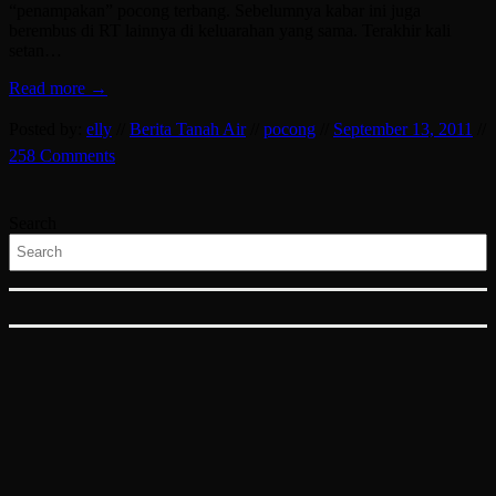
“penampakan” pocong terbang. Sebelumnya kabar ini juga
berembus di RT lainnya di keluarahan yang sama. Terakhir kali
setan…
Read more →
Posted by:
elly
//
Berita Tanah Air
//
pocong
//
September 13, 2011
//
258 Comments
Search