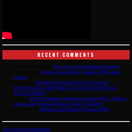
RECENT COMMENTS
Ruud Boudewijn
on
Who Are the Real Belanda Depok?
Pt endergu
on
Ekspor Arang Briket, Hampir 100% untuk
Shisha
Penting
on
WAWANCARA KHUSUS DENGAN
PENGUSAHA SHIPYARD DI TANJUNGPINANG,
BATAM KEPRI
Gun
on
POD St Johannes Berchmans School PIK 2 Digelar
dengan Janji Terima Kritikan Orang Tua Murid
Pengamat
on
Palestina Sulit Menjadi Anggota PBB
View all recent comments