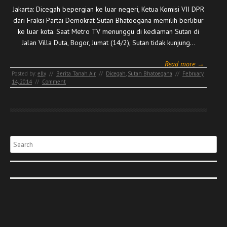
Jakarta: Dicegah bepergian ke luar negeri, Ketua Komisi VII DPR
dari Fraksi Partai Demokrat Sutan Bhatoegana memilih berlibur
ke luar kota. Saat Metro TV menunggu di kediaman Sutan di
Jalan Villa Duta, Bogor, Jumat (14/2), Sutan tidak kunjung…
Read more →
Posted by:
elly
//
Berita Tanah Air
//
Dicegah
,
Sutan Bhatoegana
//
February
14, 2014
//
Comment
Search