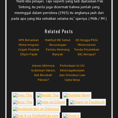
“Nanti kita pelajari. Tapi seperti yang tadi dijelaskan Pak
Sintong, itu perlu juga dicermati bahwa jumlah yang
meninggal dalam peristiwa (1965) itu angkanya jauh dari
pada apa yang kita sebutkan selama ini,” ujarnya. ( Mdk / IM )
Related Posts
KPK Benarkan
Mahfud MD Sebut
IDI hingga PDGI
Minta Imigrasi
Kecurangan
Minta Jokowi
Cegah Pejabat
Pemilu Memang
Tunda Pelantikan
Ditjen Pajak
Banyak
KKI, Kenapa?
Jokowi Akhirnya
Perbedaan Isi UU
Gratiskan Vaksin,
Ketenagakerjaan
Kok Berubah
dan Omnibus Law
Pikiran?
Cipta Kerja