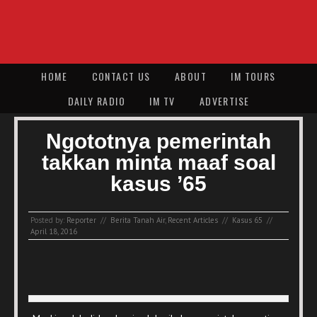
HOME
CONTACT US
ABOUT
IM TOURS
DAILY RADIO
IM TV
ADVERTISE
Ngototnya pemerintah
takkan minta maaf soal
kasus ’65
Posted by:
Reporter
//
Berita Tanah Air
,
Recent Articles
//
Kasus 65
//
April 18, 2016