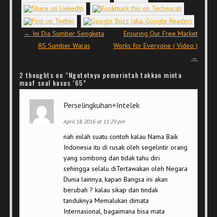
Post navigation
←
Ini Dia Sumber Sengketa
Ensuring Our Free Market
RS Sumber Waras
Works for Everyone ( Video )
→
2 thoughts on “
Ngototnya pemerintah takkan minta
maaf soal kasus ’65
”
Perselingkuhan+Intelek
April 18, 2016 at 11:29 pm
nah inilah suatu contoh kalau Nama Baik
Indonesia itu di rusak oleh segelintir orang
yang sombong dan tidak tahu diri
sehingga selalu diTertawakan oleh Negara
Dunia lainnya, kapan Bangsa ini akan
berubah ? kalau sikap dan tindak
tanduknya Memalukan dimata
Internasional, bagaimana bisa mata