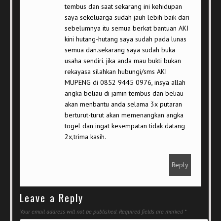
tembus dan saat sekarang ini kehidupan
saya sekeluarga sudah jauh lebih baik dari
sebelumnya itu semua berkat bantuan AKI
kini hutang-hutang saya sudah pada lunas
semua dan.sekarang saya sudah buka
usaha sendiri. jika anda mau bukti bukan
rekayasa silahkan hubungi/sms AKI
MUPENG di 0852 9445 0976, insya allah
angka beliau di jamin tembus dan beliau
akan menbantu anda selama 3x putaran
berturut-turut akan memenangkan angka
togel dan ingat kesempatan tidak datang
2x,trima kasih.
Reply
Leave a Reply
Your email address will not be published.
Required fields are marked
*