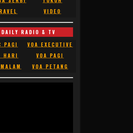
BA SERBI
TOKOH
RAVEL
VIDEO
DAILY RADIO & TV
C PAGI
VOA EXECUTIVE
C HARI
VOA PAGI
 MALAM
VOA PETANG