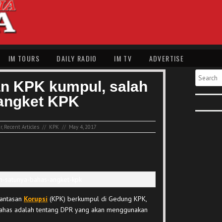
IM TOURS
DAILY RADIO
IM TV
ADVERTISE
Search
n KPK kumpul, salah
angket KPK
r
,
Recent Articles
//
KPK
//
May 4, 2017
rantasan
Korupsi
(KPK) berkumpul di Gedung KPK,
dibahas adalah tentang DPR yang akan menggunakan