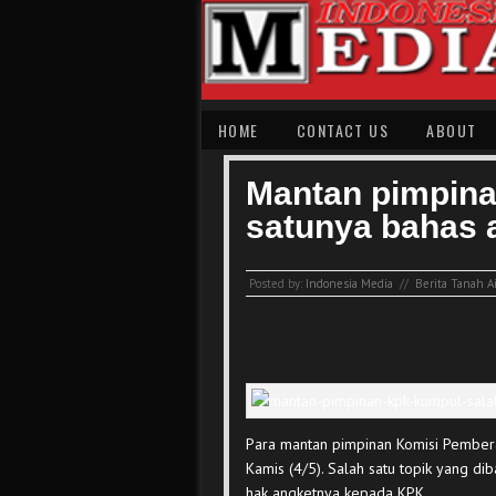
HOME
CONTACT US
ABOUT
Mantan pimpina
satunya bahas 
Posted by:
Indonesia Media
//
Berita Tanah Ai
Para mantan pimpinan Komisi Pembe
Kamis (4/5). Salah satu topik yang 
hak angketnya kepada KPK.