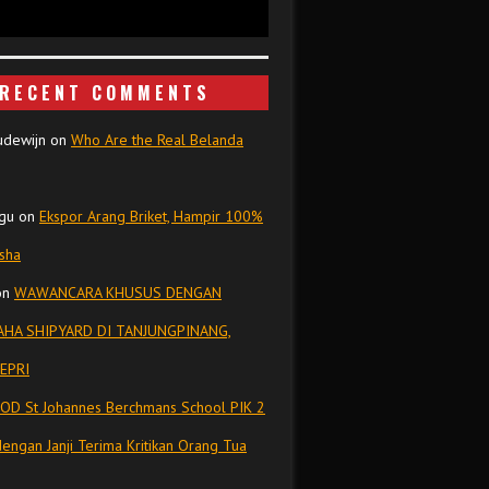
RECENT COMMENTS
udewijn
on
Who Are the Real Belanda
gu
on
Ekspor Arang Briket, Hampir 100%
isha
on
WAWANCARA KHUSUS DENGAN
HA SHIPYARD DI TANJUNGPINANG,
EPRI
OD St Johannes Berchmans School PIK 2
dengan Janji Terima Kritikan Orang Tua