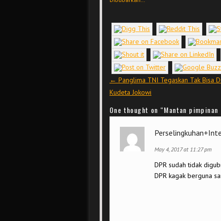
Post navigation
←
Panglima TNI Tegaskan Tak Bisa Di
Kudeta Jokowi
One thought on “
Mantan pimpinan 
Perselingkuhan+Int
May 4, 2017 at 11:27 pm
DPR sudah tidak digubr
DPR kagak berguna sa