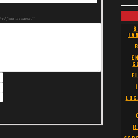
red fields are marked
*
B
TA
E
C
F
LOC
R