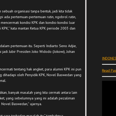
sebuah organisasi tanpa bentuk, jadi kita tidak
i ada pertemuan-pertemuan rutin, ngobrol rutin,
mencermati kondisi KPK dan kondisi-kondisi luar
si KPK,” kata mantan Ketua KPK periode 2003 dan
alam pertemuan itu. Seperti Indiarto Seno Adjie,
 jadi Jubir Presiden Joko Widodo (Jokowi), Johan
INDONES
encermati tentang hak angket, para alumni KPK ini pun
Read Pas
g dihadapi oleh Penyidik KPK, Novel Baswedan yang
enal.
ikan, banyak masalah yang kita cermati antara lain
gket, yang sebelumnya yang ini adalah pezaliman
Novel Baswedan,” ujarnya.
gat care terhadap masalah itu,” tambahnya.