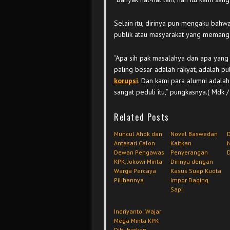
Selain itu, dirinya pun mengaku bahw
publik atau masyarakat yang memang
“Apa sih pak masalahya dan apa yang b
paling besar adalah rakyat, adalah p
korupsi
. Dan kami para alumni adalah 
sangat peduli itu,” pungkasnya.( Mdk /
Related Posts
Muncul Ahok dan
Novel Baswedan
D
Antasari Calon
Kaitkan
Dewan Pengawas
Penyerangan
KPK, Jokowi Minta
Dirinya dengan
Warga Percaya
Kasus Suap Kuota
Pilihannya
Impor Daging
Sapi
Indriyanto: Wajar
Mega Minta KPK
Dibubarkan…