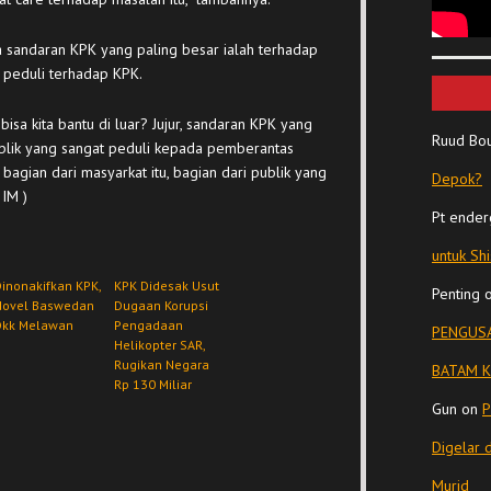
a sandaran KPK yang paling besar ialah terhadap
 peduli terhadap KPK.
isa kita bantu di luar? Jujur, sandaran KPK yang
Ruud Bo
ublik yang sangat peduli kepada pemberantas
bagian dari masyarkat itu, bagian dari publik yang
Depok?
 IM )
Pt ender
untuk Sh
inonakifkan KPK,
KPK Didesak Usut
Penting
Novel Baswedan
Dugaan Korupsi
Dkk Melawan
Pengadaan
PENGUSA
Helikopter SAR,
Rugikan Negara
BATAM K
Rp 130 Miliar
Gun
on
P
Digelar 
Murid