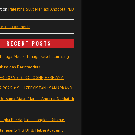
t
on
Palestina Sulit Menjadi Anggota PBB
 recent comments
RECENT POSTS
Tenaga Medis, Tenaga Kesehatan yang
kum dan Berintegritas
R 2025 # 3 : COLOGNE, GERMANY.
 2025 # 9 : UZBEKISTAN : SAMARKAND.
Bersama Atase Marinir Amerika Serikat di
ngka Panda, Icon Tiongkok Dibahas
rtemuan SPPB UI & Hubei Academy