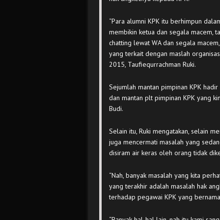
“Para alumni KPK itu berhimpun dalam 
membikin ketua dan segala macem, tap
chatting lewat WA dan segala macem, 
yang terkait dengan maslah organisa
2015, Taufiequrrachman Ruki.
Sejumlah mantan pimpinan KPK hadir d
dan mantan plt pimpinan KPK yang kini
Budi.
Selain itu, Ruki mengatakan, selain m
juga mencermati masalah yang sedan
disiram air keras oleh orang tidak dik
“Nah, banyak masalah yang kita perhat
yang terakhir adalah masalah hak an
terhadap pegawai KPK yang bernama 
“Banyak hal-hal lain, nah itu kami san