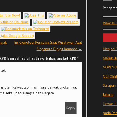
Pengama
View all
ajak
Ini Kronologi Peristiwa Saat Wisatawan Asal
Singapura Digigit Komodo
→
Menjadi 
KPK kumpul, salah satunya bahas angket KPK
”
Melek Hu
NOVEMBE
elek
OCTOBER
Sarapan 
is oleh Rakyat tapi masih saja banyak tingkahnya,
ma sekali bagi Bangsa dan Negara
Jakarta
Hewan La
Reply
pada Pe