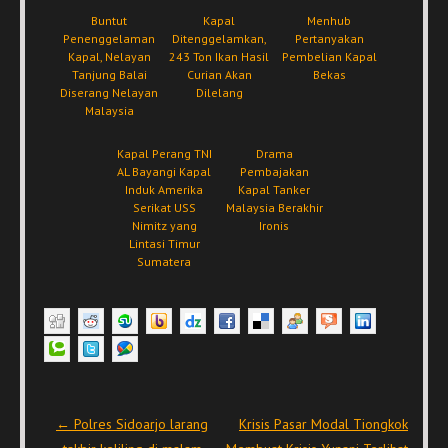
Buntut
Kapal
Menhub
Penenggelaman
Ditenggelamkan,
Pertanyakan
Kapal, Nelayan
243 Ton Ikan Hasil
Pembelian Kapal
Tanjung Balai
Curian Akan
Bekas
Diserang Nelayan
Dilelang
Malaysia
Kapal Perang TNI
Drama
AL Bayangi Kapal
Pembajakan
Induk Amerika
Kapal Tanker
Serikat USS
Malaysia Berakhir
Nimitz yang
Ironis
Lintasi Timur
Sumatera
Post navigation
←
Polres Sidoarjo larang
Krisis Pasar Modal Tiongkok