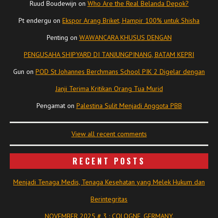
Ruud Boudewijn
on
Who Are the Real Belanda Depok?
Pt endergu
on
Ekspor Arang Briket, Hampir 100% untuk Shisha
Penting
on
WAWANCARA KHUSUS DENGAN
PENGUSAHA SHIPYARD DI TANJUNGPINANG, BATAM KEPRI
Gun
on
POD St Johannes Berchmans School PIK 2 Digelar dengan
Janji Terima Kritikan Orang Tua Murid
Pengamat
on
Palestina Sulit Menjadi Anggota PBB
View all recent comments
RECENT POSTS
Menjadi Tenaga Medis, Tenaga Kesehatan yang Melek Hukum dan
Berintegritas
NOVEMBER 2025 # 3 : COLOGNE, GERMANY.