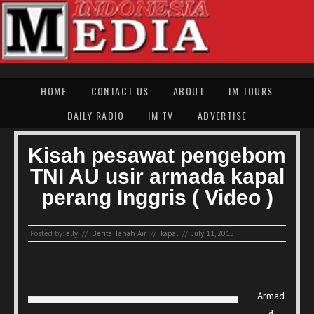
HOME
CONTACT US
ABOUT
IM TOURS
DAILY RADIO
IM TV
ADVERTISE
Kisah pesawat pengebom
TNI AU usir armada kapal
perang Inggris ( Video )
Posted by:
elly
//
Berita Tanah Air
//
kapal
//
July 11, 2015
Armad
a