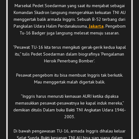
Marsekal Pedet Soedarman yang saat itu menjabat sebagai
Komandan Skadron langsung mengerahkan kekuatan TNI AU
menggertak balik armada Inggris. Sebuah B-52 terbang dari
Pangkalan Udara Halim Perdanakusuma,
Jakarta
. Pengebom
Tu-16 Badger juga langsung melesat menuju sasaran.
“Pesawat TU-16 kita terus mengikuti gerak-gerik kedua kapal
itu,” tulis Pedet Soedarman dalam biografinya ‘Pengalaman
Heroik Penerbang Bomber’.
Pesawat pengebom itu bisa membuat Inggris tak berkutik.
Mau menggertak malah digertak balik.
“Inggris harus menuruti kemauan AURI ketika dipaksa
memasukkan pesawat-pesawatnya ke kapal induk mereka,”
demikian ditulis Dalam buku Bakti TNI Angkatan Udara 1946-
2003.
Di bawah pengawasan TU-16, armada Inggris dihalau keluar
Selat Sunda. Bukti kesiapan TNI AU bisa siap siaga dalam