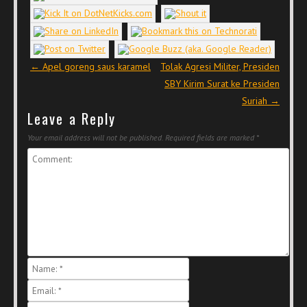
Post navigation
←
Apel goreng saus karamel
Tolak Agresi Militer, Presiden
SBY Kirim Surat ke Presiden
Suriah
→
Leave a Reply
Your email address will not be published.
Required fields are marked
*