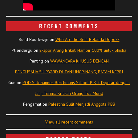
RECENT COMMENTS
Ruud Boudewijn
on
Who Are the Real Belanda Depok?
Pt endergu
on
Ekspor Arang Briket, Hampir 100% untuk Shisha
Penting
on
WAWANCARA KHUSUS DENGAN
PENGUSAHA SHIPYARD DI TANJUNGPINANG, BATAM KEPRI
Gun
on
POD St Johannes Berchmans School PIK 2 Digelar dengan
Janji Terima Kritikan Orang Tua Murid
Pengamat
on
Palestina Sulit Menjadi Anggota PBB
View all recent comments