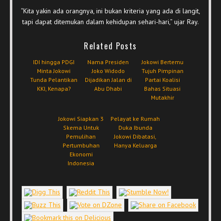
“Kita yakin ada orangnya, ini bukan kriteria yang ada di langit,
tapi dapat ditemukan dalam kehidupan sehari-hari,” ujar Ray.
Related Posts
IDI hingga PDGI
Nama Presiden
Jokowi Bertemu
Minta Jokowi
Joko Widodo
Tujuh Pimpinan
Tunda Pelantikan
Dijadikan Jalan di
Partai Koalisi
KKI, Kenapa?
Abu Dhabi
Bahas Situasi
Mutakhir
Jokowi Siapkan 3
Pelayat ke Rumah
Skema Untuk
Duka Ibunda
Pemulihan
Jokowi Dibatasi,
Pertumbuhan
Hanya Keluarga
Ekonomi
Indonesia