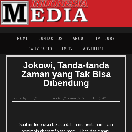
HOME
CONTACT US
ABOUT
IM TOURS
DAILY RADIO
IM TV
ADVERTISE
Jokowi, Tanda-tanda
Zaman yang Tak Bisa
Dibendung
Posted by:
elly
//
Berita Tanah Air
//
Jokowi
//
September 9, 2013
Saat ini, Indonesia berada dalam momentum mencari
pemimpin alternatif yang memiliki hati dan mampu