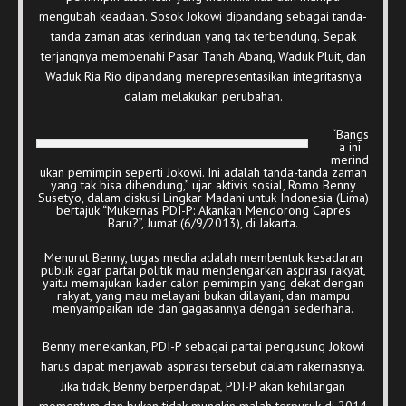
mengubah keadaan. Sosok Jokowi dipandang sebagai tanda-
tanda zaman atas kerinduan yang tak terbendung. Sepak
terjangnya membenahi Pasar Tanah Abang, Waduk Pluit, dan
Waduk Ria Rio dipandang merepresentasikan integritasnya
dalam melakukan perubahan.
“Bangs
a ini
merind
ukan pemimpin seperti Jokowi. Ini adalah tanda-tanda zaman
yang tak bisa dibendung,” ujar aktivis sosial, Romo Benny
Susetyo, dalam diskusi Lingkar Madani untuk Indonesia (Lima)
bertajuk “Mukernas PDI-P: Akankah Mendorong Capres
Baru?”, Jumat (6/9/2013), di Jakarta.
Menurut Benny, tugas media adalah membentuk kesadaran
publik agar partai politik mau mendengarkan aspirasi rakyat,
yaitu memajukan kader calon pemimpin yang dekat dengan
rakyat, yang mau melayani bukan dilayani, dan mampu
menyampaikan ide dan gagasannya dengan sederhana.
Benny menekankan, PDI-P sebagai partai pengusung Jokowi
harus dapat menjawab aspirasi tersebut dalam rakernasnya.
Jika tidak, Benny berpendapat, PDI-P akan kehilangan
momentum dan bukan tidak mungkin malah terpuruk di 2014