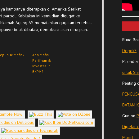
ya kampanye diterapkan di Amerika Serikat.
ari parpol. Kebijakan ini kemudian digugat ke
Mahkamah Agung AS mematahkan gugatan tersebut.
anye tidak dibatasi, demokrasi akan dirugikan.
Ruud Bo
Depok?
epublik Mafia?
Ada Mafia
Perijinan &
Pt ender
Investasi di
BKPM?
untuk Sh
Penting
PENGUSA
BATAM K
Gun
on
P
Digelar 
Murid