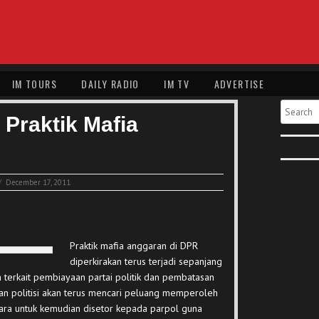
IM TOURS
DAILY RADIO
IM TV
ADVERTISE
Search
 Praktik Mafia
/
December 17, 2011
Praktik mafia anggaran di DPR
diperkirakan terus terjadi sepanjang
terkait pembiayaan partai politik dan pembatasan
n politisi akan terus mencari peluang memperoleh
gara untuk kemudian disetor kepada parpol guna