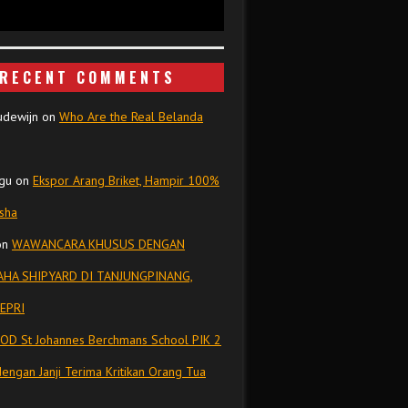
RECENT COMMENTS
udewijn
on
Who Are the Real Belanda
gu
on
Ekspor Arang Briket, Hampir 100%
isha
on
WAWANCARA KHUSUS DENGAN
HA SHIPYARD DI TANJUNGPINANG,
EPRI
OD St Johannes Berchmans School PIK 2
dengan Janji Terima Kritikan Orang Tua