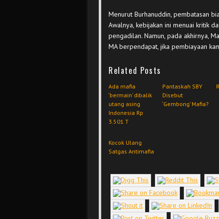
Menurut Burhanuddin, pembatasan bia
Awalnya, kebijakan ini menuai kritik d
pengadilan. Namun, pada akhirnya, 
MA berpendapat, jika pembiayaan kamp
Related Posts
Ada mafia
Pantaskah SBY
R
‘bermain’ dibalik
Disebut
utang asing
‘Gembong’ Mafia?
Indonesia Rp
3.501 T
Kocok Ulang
Satgas Antimafia