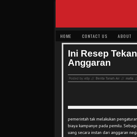
HOME
CONTACT US
ABOUT
Ini Resep Tekan
Anggaran
Posted by:
elly
//
Berita Tanah Air
//
mafia
/
pemerintah tak melakukan pengaturan 
biaya kampanye pada pemilu. Sebagia
uang secara instan dari anggaran ne