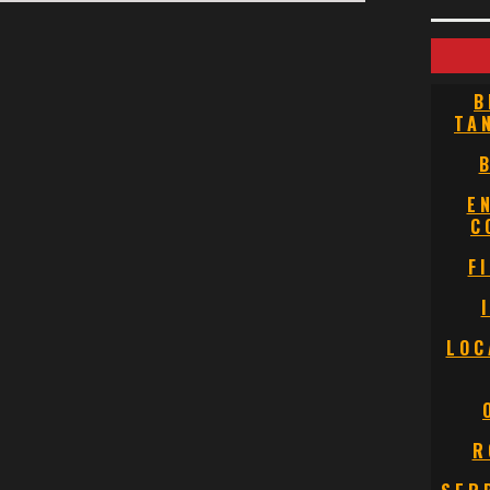
B
TA
E
C
F
LOC
R