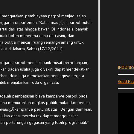
i mengatakan, pembiayaan parpol menjadi salah
nggaran di parlemen. “Kalau mau jujur, parpol butuh
rtai dari atas hingga bawah. Di Indonesia, banyak
 tidak boleh menerima dana dari asing dan
ra politisi mencari ruang remang-remang untuk
usi di Jakarta, Sabtu (17/12/2011).
negara, parpol memiliki bank, pusat perbelanjaan,
INDONES
ikan badan usaha juga diyakini dapat mendekatkan
urhanuddin juga menekankan pentingnya negara
Read Pas
tuk menjalankan roda organisasi.
a adalah pembatasan biaya kampanye parpol pada
mana memurahkan ongkos politik, mulai dari pemilu
endingÂ
kampanye perlu dibatasi. Dengan demikian,
ulkan dana, mereka tak dapat menggunakan
alah pertarungan gagasan yang lebih programatik,”