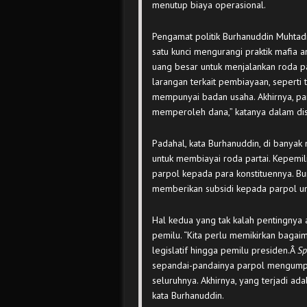
menutup biaya operasional.
Pengamat politik Burhanuddin Muhtad
satu kunci mengurangi praktik mafia a
uang besar untuk menjalankan roda pa
larangan terkait pembiayaan, seperti
mempunyai badan usaha. Akhirnya, pa
memperoleh dana,” katanya dalam disk
Padahal, kata Burhanuddin, di banyak 
untuk membiayai roda partai. Kepemil
parpol kepada para konstituennya. B
memberikan subsidi kepada parpol un
Hal kedua yang tak kalah pentingny
pemilu. “Kita perlu memikirkan bagai
legislatif hingga pemilu presiden.Â
Sp
sepandai-pandainya parpol mengump
seluruhnya. Akhirnya, yang terjadi ad
kata Burhanuddin.