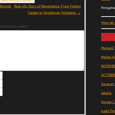
 Brimob
Real-life Story of Repentance: From Fishing
Pengama
Fanatic to Vegetarian Volunteer
→
View all
red fields are marked
*
Menjadi 
Melek Hu
NOVEMBE
OCTOBER
Sarapan 
Jakarta
Hewan La
pada Pe