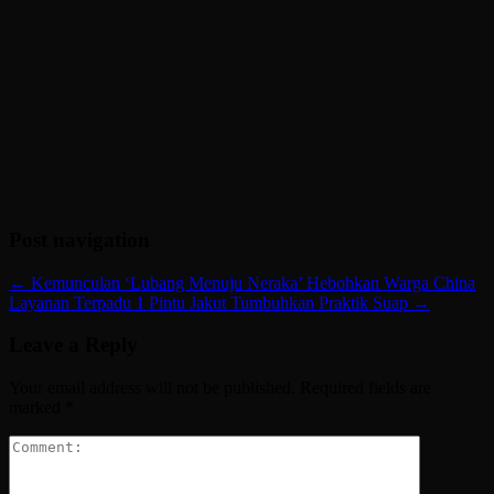
Post navigation
←
Kemunculan ‘Lubang Menuju Neraka’ Hebohkan Warga China
Layanan Terpadu 1 Pintu Jakut Tumbuhkan Praktik Suap
→
Leave a Reply
Your email address will not be published.
Required fields are
marked
*