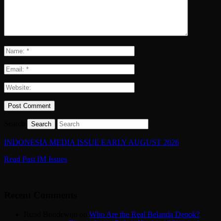
Search
INDONESIA MEDIA ISSUE EARLY AUGUST 2026
Read Past IM Issues
Recent Comments
Ruud Boudewijn
on
Who Are the Real Belanda Depok?