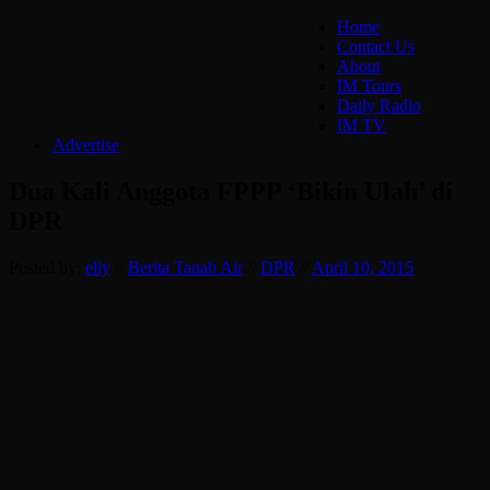
Home
Contact Us
About
IM Tours
Daily Radio
IM TV
Advertise
Dua Kali Anggota FPPP ‘Bikin Ulah’ di
DPR
Posted by:
elly
//
Berita Tanah Air
//
DPR
//
April 10, 2015