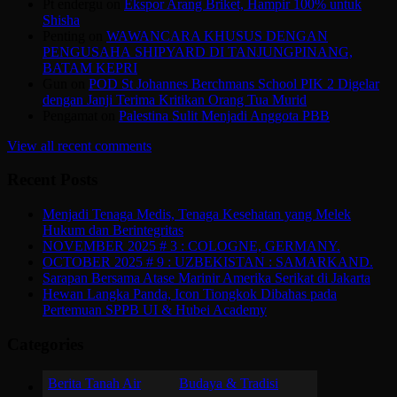
Pt endergu
on
Ekspor Arang Briket, Hampir 100% untuk
Shisha
Penting
on
WAWANCARA KHUSUS DENGAN
PENGUSAHA SHIPYARD DI TANJUNGPINANG,
BATAM KEPRI
Gun
on
POD St Johannes Berchmans School PIK 2 Digelar
dengan Janji Terima Kritikan Orang Tua Murid
Pengamat
on
Palestina Sulit Menjadi Anggota PBB
View all recent comments
Recent Posts
Menjadi Tenaga Medis, Tenaga Kesehatan yang Melek
Hukum dan Berintegritas
NOVEMBER 2025 # 3 : COLOGNE, GERMANY.
OCTOBER 2025 # 9 : UZBEKISTAN : SAMARKAND.
Sarapan Bersama Atase Marinir Amerika Serikat di Jakarta
Hewan Langka Panda, Icon Tiongkok Dibahas pada
Pertemuan SPPB UI & Hubei Academy
Categories
Berita Tanah Air
Budaya & Tradisi