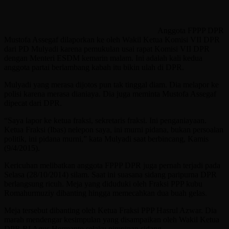
Anggota FPPP DPR
Mustofa Assegaf dilaporkan ke oleh Wakil Ketua Komisi VII DPR
dari PD Mulyadi karena pemukulan usai rapat Komisi VII DPR
dengan Menteri ESDM kemarin malam. Ini adalah kali kedua
anggota partai berlambang kabah itu bikin ulah di DPR.
Mulyadi yang merasa dijotos pun tak tinggal diam. Dia melapor ke
polisi karena merasa dianiaya. Dia juga meminta Mustofa Assegaf
dipecat dari DPR.
“Saya lapor ke ketua fraksi, sekretaris fraksi. Ini penganiayaan.
Ketua Fraksi (Ibas) nelepon saya, ini murni pidana, bukan persoalan
politik, ini pidana murni,” kata Mulyadi saat berbincang, Kamis
(9/4/2015).
Kericuhan melibatkan anggota FPPP DPR juga pernah terjadi pada
Selasa (28/10/2014) silam. Saat ini suasana sidang paripurna DPR
berlangsung ricuh. Meja yang diduduki oleh Fraksi PPP kubu
Romahurmuziy dibanting hingga memecahkan dua buah gelas.
Meja tersebut dibanting oleh Ketua Fraksi PPP Hasrul Azwar. Dia
marah mendengar kesimpulan yang disampaikan oleh Wakil Ketua
DPR RI Agus Hermanto selaku pimpinan sidang.