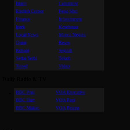
Butce
Columnist
English Corner
Feng Shui
Finance
Infotainment
Iptek
Kesehatan
Local News
Manca Negara
Opini
Resep
Rohani
Sejarah
Serba Serbi
Tokoh
Travel
Video
Daily Radio & TV
BBC Pagi
VOA Executive
BBC Hari
VOA Pagi
BBC Malam
VOA Petang