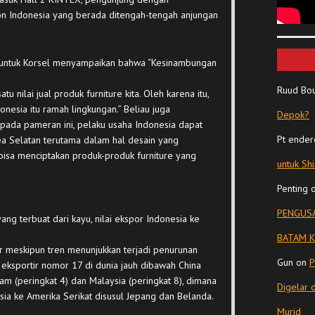
on Indonesia yang berada ditengah-tengah anjungan
 untuk Korsel menyampaikan bahwa “Kesinambungan
Ruud Bo
tu nilai jual produk furniture kita. Oleh karena itu,
nesia itu ramah lingkungan.” Beliau juga
Depok?
pada pameran ini, pelaku usaha Indonesia dapat
Pt ender
 Selatan terutama dalam hal desain yang
isa menciptakan produk-produk furniture yang
untuk Sh
Penting
PENGUSA
ang terbuat dari kayu, nilai ekspor Indonesia ke
BATAM K
 meskipun tren menunjukkan terjadi penurunan
Gun
on
P
eksportir nomor 17 di dunia jauh dibawah China
am (peringkat 4) dan Malaysia (peringkat 8), dimana
Digelar 
ia ke Amerika Serikat disusul Jepang dan Belanda.
Murid