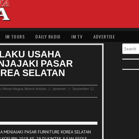
IM TOURS
DAILY RADIO
IM TV
ADVERTISE
Search
ELAKU USAHA
NJAJAKI PASAR
OREA SELATAN
r
,
Manca Negara
,
Recent Articles
//
pameran
//
September 12,
A MENJAJAKI PASAR FURNITURE KOREA SELATAN
N KOFURN 2018 KE-29 DI KINTEK ILSAN SEOUL