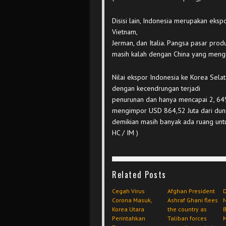
Disisi lain, Indonesia merupakan ekspo
Vietnam,
Jerman, dan Italia. Pangsa pasar pro
masih kalah dengan China yang mengu
Nilai ekspor Indonesia ke Korea Sel
dengan kecendrungan terjadi
penurunan dan hanya mencapai 2, 64% d
mengimpor USD 864,52 Juta dari duni
demikian masih banyak ada ruang untu
HC / IM )
Related Posts
Cegah Virus
Afghan President
D
Corona Masuk,
Ashraf Ghani flees
Korea Utara
the country as
B
Perintahkan
Taliban forces
M