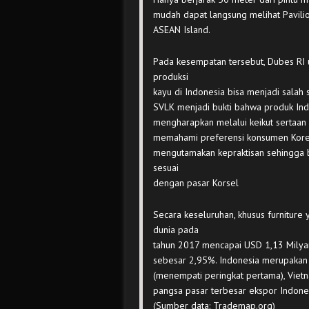
mudah dapat langsung melihat Pavili
ASEAN Island.
Pada kesempatan tersebut, Dubes RI
produksi
kayu di Indonesia bisa menjadi salah sa
SVLK menjadi bukti bahwa produk Indo
mengharapkan melalui keikut sertaan 
memahami preferensi konsumen Korea
mengutamakan kepraktisan sehingga b
sesuai
dengan pasar Korsel
Secara keseluruhan, khusus furniture y
dunia pada
tahun 2017 mencapai USD 1,13 Milyar
sebesar 2,95%. Indonesia merupakan 
(menempati peringkat pertama), Vietn
pangsa pasar terbesar ekspor Indones
(Sumber data: Trademap.org)