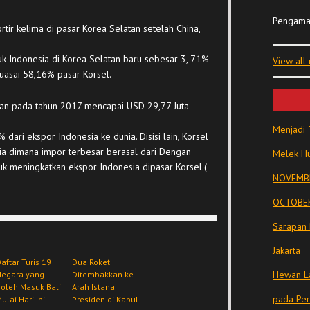
Pengama
rtir kelima di pasar Korea Selatan setelah China,
duk Indonesia di Korea Selatan baru sebesar 3, 71%
View all
asai 58,16% pasar Korsel.
atan pada tahun 2017 mencapai USD 29,77 Juta
Menjadi 
ari ekspor Indonesia ke dunia. Disisi lain, Korsel
a dimana impor terbesar berasal dari Dengan
Melek Hu
k meningkatkan ekspor Indonesia dipasar Korsel.(
NOVEMBE
OCTOBER
Sarapan 
Jakarta
aftar Turis 19
Dua Roket
Hewan La
Negara yang
Ditembakkan ke
oleh Masuk Bali
Arah Istana
pada Pe
ulai Hari Ini
Presiden di Kabul