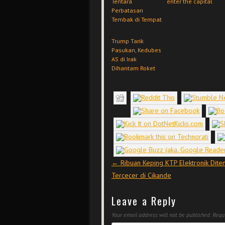
Tentara
enter the capital
Perbatasan
Tembak di Tempat
Trump Tarik
Pasukan, Kedubes
AS di Irak
Dihantam Roket
Post navigation
←
Ribuan Keping KTP Elektronik Dit
Tercecer di Cikande
Leave a Reply
Your email address will not be published.
Requi