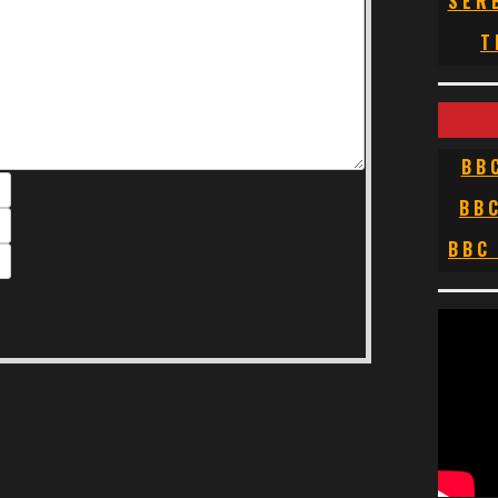
SER
T
BB
BB
BBC