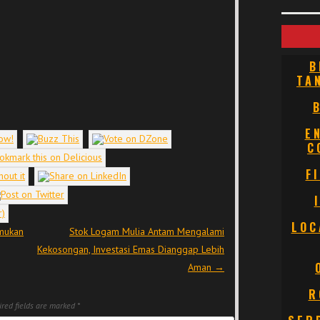
B
TA
E
C
F
LOC
emukan
Stok Logam Mulia Antam Mengalami
Kekosongan, Investasi Emas Dianggap Lebih
Aman
→
R
red fields are marked
*