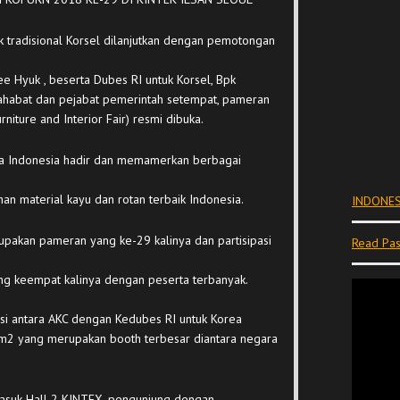
k tradisional Korsel dilanjutkan dengan pemotongan
Hyuk , beserta Dubes RI untuk Korsel, Bpk
ahabat dan pejabat pemerintah setempat, pameran
iture and Interior Fair) resmi dibuka.
ha Indonesia hadir dan memamerkan berbagai
an material kayu dan rotan terbaik Indonesia.
INDONES
pakan pameran yang ke-29 kalinya dan partisipasi
Read Pas
yang keempat kalinya dengan peserta terbanyak.
asi antara AKC dengan Kedubes RI untuk Korea
m2 yang merupakan booth terbesar diantara negara
masuk Hall 2 KINTEX, pengunjung dengan