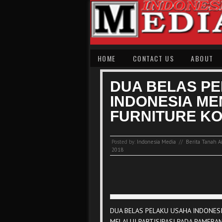
HOME
CONTACT US
ABOUT
DUA BELAS P
INDONESIA ME
FURNITURE K
Posted by:
Indonesia Media
//
Berita Tanah Ai
2018
DUA BELAS PELAKU USAHA INDONESI
MELALUI PARTISIPASI PADA PAMERA