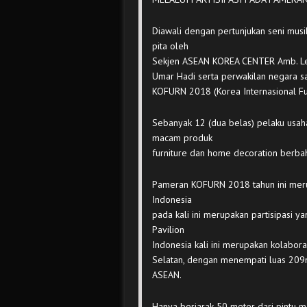
Diawali dengan pertunjukan seni musi
pita oleh
Sekjen ASEAN KOREA CENTER Amb. Lee 
Umar Hadi serta perwakilan negara s
KOFURN 2018 (Korea Internasional Furn
Sebanyak 12 (dua belas) pelaku usa
macam produk
furniture dan home decoration berbah
Pameran KOFURN 2018 tahun ini meru
Indonesia
pada kali ini merupakan partisipasi 
Pavilion
Indonesia kali ini merupakan kolabor
Selatan, dengan menempati luas 209
ASEAN.
Hanya berjarak 50 meter dari pintu 