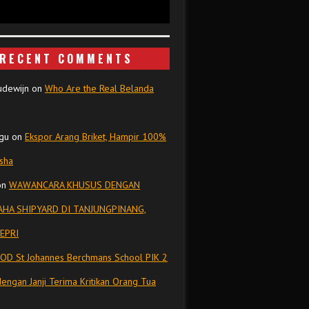
RECENT COMMENTS
udewijn
on
Who Are the Real Belanda
gu
on
Ekspor Arang Briket, Hampir 100%
isha
on
WAWANCARA KHUSUS DENGAN
HA SHIPYARD DI TANJUNGPINANG,
EPRI
OD St Johannes Berchmans School PIK 2
dengan Janji Terima Kritikan Orang Tua