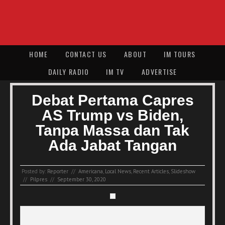
HOME
CONTACT US
ABOUT
IM TOURS
DAILY RADIO
IM TV
ADVERTISE
Debat Pertama Capres
AS Trump vs Biden,
Tanpa Massa dan Tak
Ada Jabat Tangan
Posted by:
Reporter
//
Americana
,
Local News
,
Recent Articles
,
Slideshow
//
Pilpres
//
September 30, 2020