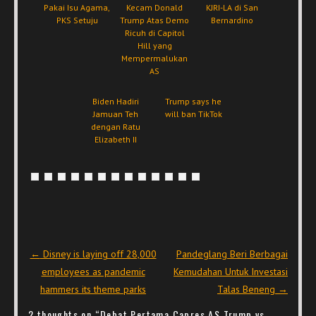
Pakai Isu Agama,
Kecam Donald
KJRI-LA di San
PKS Setuju
Trump Atas Demo
Bernardino
Ricuh di Capitol
Hill yang
Mempermalukan
AS
Biden Hadiri
Trump says he
Jamuan Teh
will ban TikTok
dengan Ratu
Elizabeth II
Post navigation
←
Disney is laying off 28,000
Pandeglang Beri Berbagai
employees as pandemic
Kemudahan Untuk Investasi
hammers its theme parks
Talas Beneng
→
2 thoughts on “
Debat Pertama Capres AS Trump vs