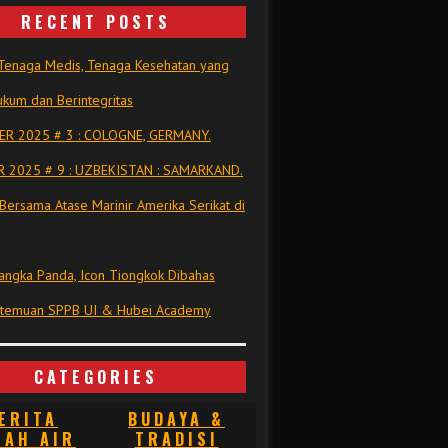
RECENT POSTS
Tenaga Medis, Tenaga Kesehatan yang
kum dan Berintegritas
R 2025 # 3 : COLOGNE, GERMANY.
 2025 # 9 : UZBEKISTAN : SAMARKAND.
Bersama Atase Marinir Amerika Serikat di
ngka Panda, Icon Tiongkok Dibahas
rtemuan SPPB UI & Hubei Academy
CATEGORIES
ERITA
BUDAYA &
NAH AIR
TRADISI