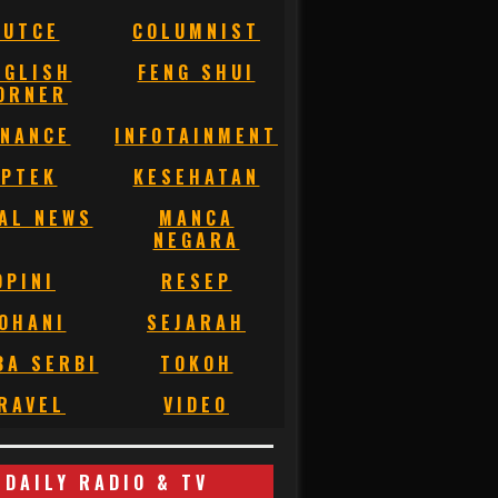
BUTCE
COLUMNIST
NGLISH
FENG SHUI
ORNER
INANCE
INFOTAINMENT
IPTEK
KESEHATAN
AL NEWS
MANCA
NEGARA
OPINI
RESEP
OHANI
SEJARAH
BA SERBI
TOKOH
RAVEL
VIDEO
DAILY RADIO & TV