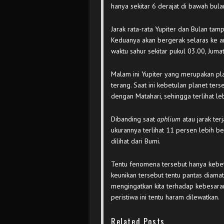
hanya sekitar 6 derajat di bawah bula
Jarak rata-rata Yupiter dan Bulan tam
Keduanya akan bergerak selaras ke ar
waktu sahur sekitar pukul 03.00, Juma
Malam ini Yupiter yang merupakan pla
terang. Saat ini kebetulan planet ter
dengan Matahari, sehingga terlihat le
Dibanding saat
aphlium
atau jarak ter
ukurannya terlihat 11 persen lebih be
dilihat dari Bumi.
Tentu fenomena tersebut hanya kebetu
keunikan tersebut tentu pantas diamati
mengingatkan kita terhadap kebesaran
peristiwa ini tentu haram dilewatkan.
Related Posts