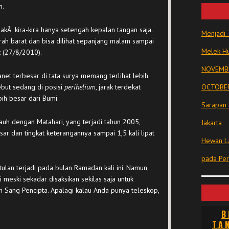
n.
pakÂ kira-kira hanya setengah kepalan tangan saja.
Menjadi 
ah barat dan bisa dilihat sepanjang malam sampai
Melek Hu
t (27/8/2010).
NOVEMBE
net terbesar di tata surya memang terlihat lebih
sebut sedang di posisi
perihelium
, jarak terdekat
OCTOBER
bih besar dari Bumi.
Sarapan 
jauh dengan Matahari, yang terjadi tahun 2005,
Jakarta
sar dan tingkat keterangannya sampai 1,5 kali lipat
Hewan La
pada Pe
lan terjadi pada bulan Ramadan kali ini. Namun,
 meski sekadar disaksikan sekilas saja untuk
 Sang Pencipta. Apalagi kalau Anda punya teleskop,
B
TA