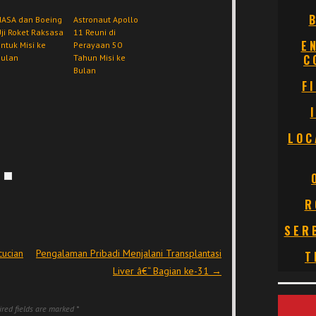
NASA dan Boeing
Astronaut Apollo
ji Roket Raksasa
11 Reuni di
E
ntuk Misi ke
Perayaan 50
C
Bulan
Tahun Misi ke
Bulan
F
LOC
R
SER
ucian
Pengalaman Pribadi Menjalani Transplantasi
T
Liver â€“ Bagian ke-31
→
red fields are marked
*