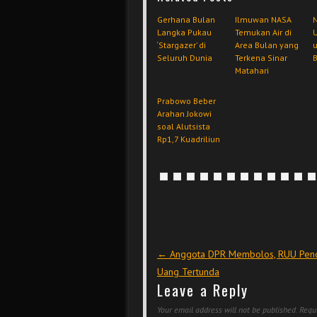
Gerhana Bulan
Ilmuwan NASA
Langka Pukau
Temukan Air di
U
‘Stargazer’ di
Area Bulan yang
u
Seluruh Dunia
Terkena Sinar
Matahari
Prabowo Beber
Arahan Jokowi
soal Alutsista
Rp1,7 Kuadriliun
Post navigation
←
Anggota DPR Membolos, RUU Penc
Uang Tertunda
Leave a Reply
Your email address will not be published.
Requi