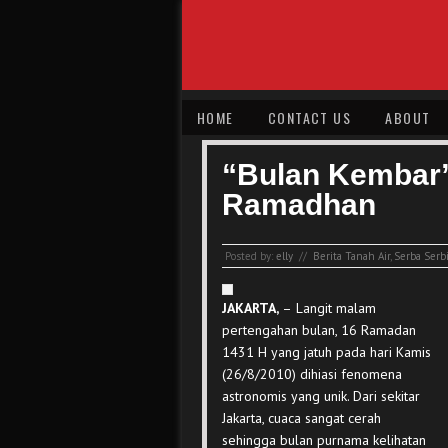
HOME
CONTACT US
ABOUT
“Bulan Kembar”
Ramadhan
Posted by:
elly
//
Berita Tanah Air
,
Serba Serb
JAKARTA,
–
Langit malam
pertengahan bulan, 16 Ramadan
1431 H yang jatuh pada hari Kamis
(26/8/2010) dihiasi fenomena
astronomis yang unik. Dari sekitar
Jakarta, cuaca sangat cerah
sehingga bulan purnama kelihatan