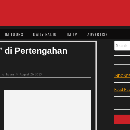
IM TOURS
DAILY RADIO
IM TV
ADVERTISE
Search
 di Pertengahan
i
//
bulan
//
August 26, 2010
INDONES
Read Pas