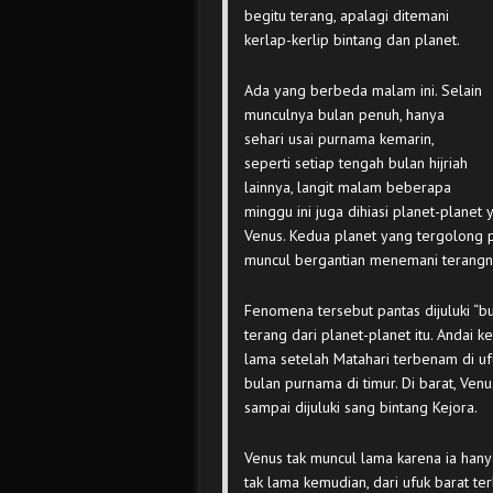
begitu terang, apalagi ditemani
kerlap-kerlip bintang dan planet.
Ada yang berbeda malam ini. Selain
munculnya bulan penuh, hanya
sehari usai purnama kemarin,
seperti setiap tengah bulan hijriah
lainnya, langit malam beberapa
minggu ini juga dihiasi planet-planet
Venus. Kedua planet yang tergolong pa
muncul bergantian menemani terangn
Fenomena tersebut pantas dijuluki “b
terang dari planet-planet itu. Andai k
lama setelah Matahari terbenam di ufu
bulan purnama di timur. Di barat, V
sampai dijuluki sang bintang Kejora.
Venus tak muncul lama karena ia han
tak lama kemudian, dari ufuk barat ter