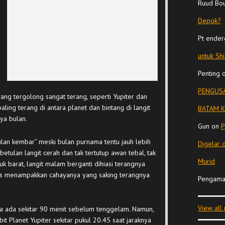
Ruud Bo
Depok?
Pt ender
untuk Sh
Penting
PENGUSA
 yang tergolong sangat terang, seperti Yupiter dan
ling terang di antara planet dan bintang di langit
BATAM K
ya bulan.
Gun
on
P
ulan kembar” meski bulan purnama tentu jauh lebih
Digelar 
ebetulan langit cerah dan tak tertutup awan tebal, tak
Murid
k barat, langit malam berganti dihiasi terangnya
enus menampakkan cahayanya yang saking terangnya
Pengama
View all
ya ada sekitar 90 menit sebelum tenggelam. Namun,
bit Planet Yupiter sekitar pukul 20.45 saat jaraknya