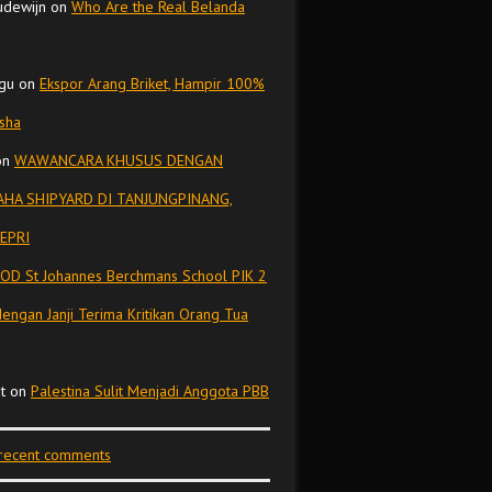
udewijn
on
Who Are the Real Belanda
gu
on
Ekspor Arang Briket, Hampir 100%
isha
on
WAWANCARA KHUSUS DENGAN
HA SHIPYARD DI TANJUNGPINANG,
EPRI
OD St Johannes Berchmans School PIK 2
dengan Janji Terima Kritikan Orang Tua
t
on
Palestina Sulit Menjadi Anggota PBB
 recent comments