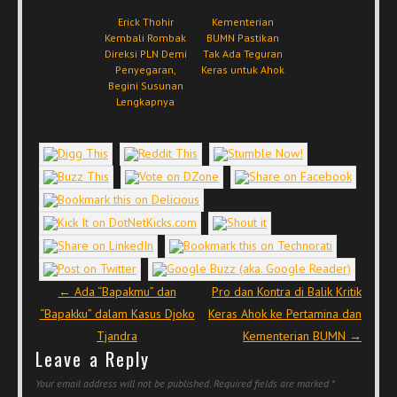
Erick Thohir
Kementerian
Kembali Rombak
BUMN Pastikan
Direksi PLN Demi
Tak Ada Teguran
Penyegaran,
Keras untuk Ahok
Begini Susunan
Lengkapnya
Post navigation
←
Ada “Bapakmu” dan
Pro dan Kontra di Balik Kritik
“Bapakku” dalam Kasus Djoko
Keras Ahok ke Pertamina dan
Tjandra
Kementerian BUMN
→
Leave a Reply
Your email address will not be published.
Required fields are marked
*