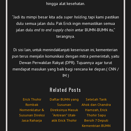
hingga alat kesehatan.
“Jadi itu mimpi besar kita ada
super holding
, tapi kami pastikan
dulu semua jalan dulu. Pak Erick ingin memastikan semua
jalan dulu
end to end supply chain
antar BUMN-BUMN itu,”
terangnya.
Di sisi lain, untuk menindaklanjuti keseriusan ini, kementerian
pun terus menjalin komunikasi dengan mitra pemerintah, yaitu
Dewan Perwakilan Rakyat (DPR). Tujuannya agar turut
mendapat masukan yang baik bagi rencana ke depan.( CNN /
IM )
Related Posts
Erick Thohir
Daftar BUMN yang
Setelah Tarik
Rombak
Susunan
Ahok dan Chandra
Nomenklatur &
Direksinya Masuk
Hamzah, Erick
Susunan Direksi
“Antrean” Utak-
Thohir Sapu
Jasa Raharja
atik Erick Thohir
Bersih 7 Deputi
Kementrian BUMN