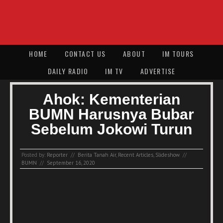
HOME
CONTACT US
ABOUT
IM TOURS
DAILY RADIO
IM TV
ADVERTISE
Ahok: Kementerian
BUMN Harusnya Bubar
Sebelum Jokowi Turun
Posted by:
Reporter
//
Berita Tanah Air
,
Recent Articles
,
Slideshow
//
BUMN
//
September 16, 2020