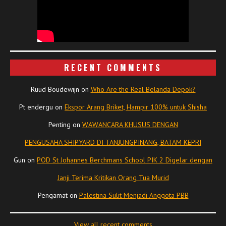
RECENT COMMENTS
Ruud Boudewijn
on
Who Are the Real Belanda Depok?
Pt endergu
on
Ekspor Arang Briket, Hampir 100% untuk Shisha
Penting
on
WAWANCARA KHUSUS DENGAN
PENGUSAHA SHIPYARD DI TANJUNGPINANG, BATAM KEPRI
Gun
on
POD St Johannes Berchmans School PIK 2 Digelar dengan
Janji Terima Kritikan Orang Tua Murid
Pengamat
on
Palestina Sulit Menjadi Anggota PBB
View all recent comments