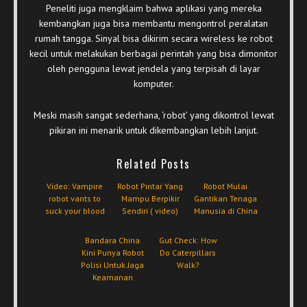
Peneliti juga mengklaim bahwa aplikasi yang mereka
kembangkan juga bisa membantu mengontrol peralatan
rumah tangga. Sinyal bisa dikirim secara wireless ke robot
kecil untuk melakukan berbagai perintah yang bisa dimonitor
oleh pengguna lewat jendela yang terpisah di layar
komputer.
Meski masih sangat sederhana, ‘robot’ yang dikontrol lewat
pikiran ini menarik untuk dikembangkan lebih lanjut.
Related Posts
Video: Vampire
Robot Pintar Yang
Robot Mulai
robot vants to
Mampu Berpikir
Gantikan Tenaga
suck your blood
Sendiri ( video)
Manusia di China
Bandara China
Gut Check: How
Kini Punya Robot
Do Caterpillars
Polisi Untuk Jaga
Walk?
Keamanan