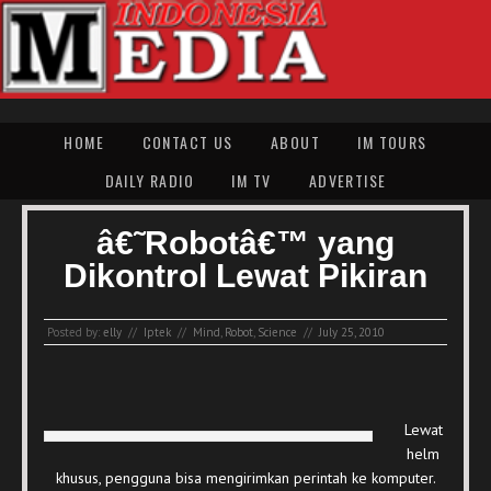
HOME
CONTACT US
ABOUT
IM TOURS
DAILY RADIO
IM TV
ADVERTISE
â€˜Robotâ€™ yang
Dikontrol Lewat Pikiran
Posted by:
elly
//
Iptek
//
Mind
,
Robot
,
Science
//
July 25, 2010
Lewat
helm
khusus, pengguna bisa mengirimkan perintah ke komputer.