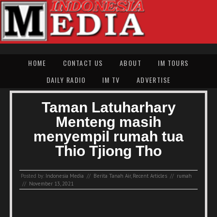
HOME
CONTACT US
ABOUT
IM TOURS
DAILY RADIO
IM TV
ADVERTISE
Taman Latuharhary
Menteng masih
menyempil rumah tua
Thio Tjiong Tho
Posted by:
Indonesia Media
//
Berita Tanah Air
,
Recent Articles
//
rumah
//
November 13, 2021