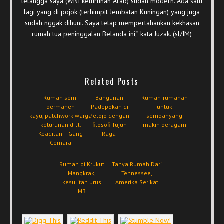
tetangga saya (WNI keturunan Arab) sudah modern. Ada satu
lagi yang di pojok (terhimpit Jembatan Kuningan) yang juga
sudah nggak dihuni. Saya tetap mempertahankan kekhasan
rumah tua peninggalan Belanda ini,” kata Juzak. (sl/IM)
Related Posts
Rumah semi
Bangunan
Rumah-rumahan
permanen
Padepokan di
untuk
kayu, patchwork warga
Petojo dengan
sembahyang
keturunan di Jl.
filosofi Tujuh
makin beragam
Keadilan – Gang
Raga
Cemara
Rumah di Krukut
Tanya Rumah Dari
Mangkrak,
Tennessee,
kesulitan urus
Amerika Serikat
IMB