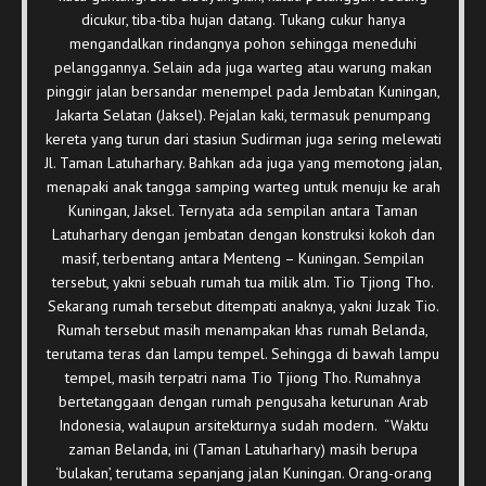
dicukur, tiba-tiba hujan datang. Tukang cukur hanya
mengandalkan rindangnya pohon sehingga meneduhi
pelanggannya. Selain ada juga warteg atau warung makan
pinggir jalan bersandar menempel pada Jembatan Kuningan,
Jakarta Selatan (Jaksel). Pejalan kaki, termasuk penumpang
kereta yang turun dari stasiun Sudirman juga sering melewati
Jl. Taman Latuharhary. Bahkan ada juga yang memotong jalan,
menapaki anak tangga samping warteg untuk menuju ke arah
Kuningan, Jaksel. Ternyata ada sempilan antara Taman
Latuharhary dengan jembatan dengan konstruksi kokoh dan
masif, terbentang antara Menteng – Kuningan. Sempilan
tersebut, yakni sebuah rumah tua milik alm. Tio Tjiong Tho.
Sekarang rumah tersebut ditempati anaknya, yakni Juzak Tio.
Rumah tersebut masih menampakan khas rumah Belanda,
terutama teras dan lampu tempel. Sehingga di bawah lampu
tempel, masih terpatri nama Tio Tjiong Tho. Rumahnya
bertetanggaan dengan rumah pengusaha keturunan Arab
Indonesia, walaupun arsitekturnya sudah modern. “Waktu
zaman Belanda, ini (Taman Latuharhary) masih berupa
‘bulakan’, terutama sepanjang jalan Kuningan. Orang-orang