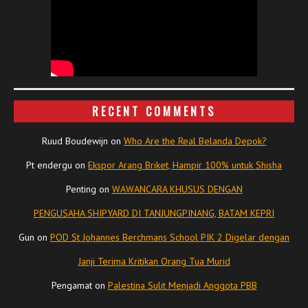
RECENT COMMENTS
Ruud Boudewijn
on
Who Are the Real Belanda Depok?
Pt endergu
on
Ekspor Arang Briket, Hampir 100% untuk Shisha
Penting
on
WAWANCARA KHUSUS DENGAN
PENGUSAHA SHIPYARD DI TANJUNGPINANG, BATAM KEPRI
Gun
on
POD St Johannes Berchmans School PIK 2 Digelar dengan
Janji Terima Kritikan Orang Tua Murid
Pengamat
on
Palestina Sulit Menjadi Anggota PBB