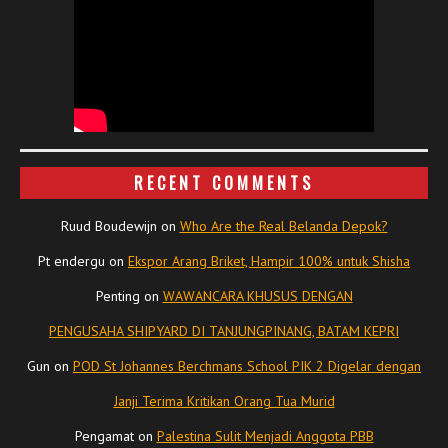
RECENT COMMENTS
Ruud Boudewijn
on
Who Are the Real Belanda Depok?
Pt endergu
on
Ekspor Arang Briket, Hampir 100% untuk Shisha
Penting
on
WAWANCARA KHUSUS DENGAN
PENGUSAHA SHIPYARD DI TANJUNGPINANG, BATAM KEPRI
Gun
on
POD St Johannes Berchmans School PIK 2 Digelar dengan
Janji Terima Kritikan Orang Tua Murid
Pengamat
on
Palestina Sulit Menjadi Anggota PBB