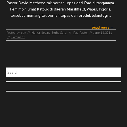
Pastor David Matthews tak pernah lepas dari iPad di tangannya.
Pemimpin umat Katolik di daerah Marshfield, Wales, Inggris,
tersebut memang tak pernah lepas dari produk teknologi…
Read more →
Posted by:
elly
//
Manca Negara
,
Serba Serbi
//
iPad
,
Pastor
//
June 18, 2011
//
Comment
Search