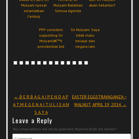
Mulyani nyesal
Mulyani Batalkan
akan Sekantor?
selamatkan
Semua Agenda
Century
PPP considers
Sri Mulyani: Saya
supporting Sri
tidak malu
Mulyaniâ€™s
belajar dari
presidential bid
negara lain
Post navigation
←
B E R B A G A I P E N D A P
EASTER EGGSTRAVAGANZA ~
A T M E G E N A I T U L I S A N
WALNUT, APRIL 19, 2014
→
S A Y A
Leave a Reply
Your email address will not be published.
Required fields are marked
*