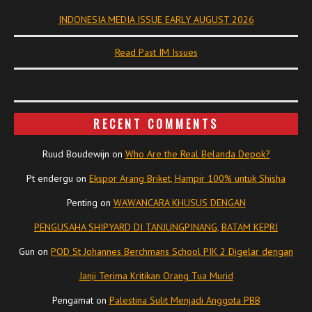
INDONESIA MEDIA ISSUE EARLY AUGUST 2026
Read Past IM Issues
RECENT COMMENTS
Ruud Boudewijn
on
Who Are the Real Belanda Depok?
Pt endergu
on
Ekspor Arang Briket, Hampir 100% untuk Shisha
Penting
on
WAWANCARA KHUSUS DENGAN
PENGUSAHA SHIPYARD DI TANJUNGPINANG, BATAM KEPRI
Gun
on
POD St Johannes Berchmans School PIK 2 Digelar dengan
Janji Terima Kritikan Orang Tua Murid
Pengamat
on
Palestina Sulit Menjadi Anggota PBB