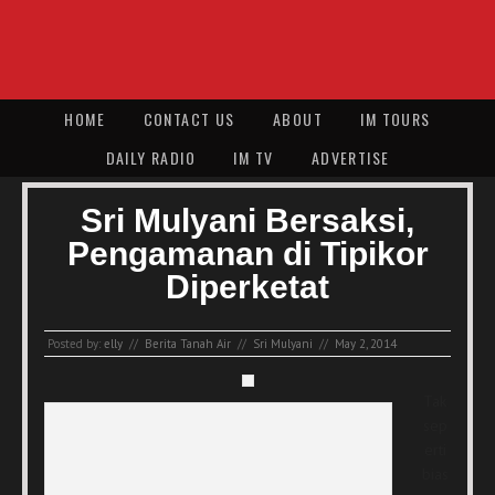
HOME
CONTACT US
ABOUT
IM TOURS
DAILY RADIO
IM TV
ADVERTISE
Sri Mulyani Bersaksi,
Pengamanan di Tipikor
Diperketat
Posted by:
elly
//
Berita Tanah Air
//
Sri Mulyani
//
May 2, 2014
Tak
sep
erti
bias