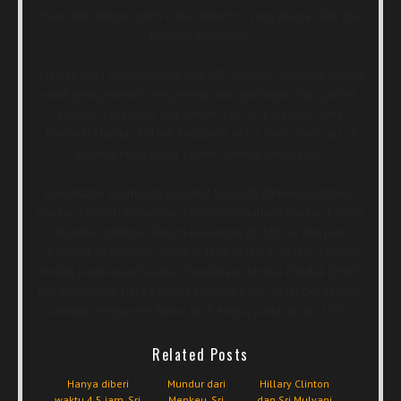
disambut dengan pintu metal detector yang dijaga oleh dua
petugas kepolisian.
“Hari ini kami mengerahkan tiga SSK (Satuan Setingkat Kompi)
untuk pengamanan, yang merupakan gabungan dari polsek,
polres, dan polda, ada sekitar 250-an personel,” kata
Kasubdit Dalmas Polsek Setiabudi, AKP I Gede Seriyana di
gedung Pengadilan Tipikor, Jakarta, Jumat (2/5).
Pengetatan keamanan tersebut ternyata dilakukan lantaran
mantan Menteri Keuangan (Menkeu) sekaligus mantan Kepala
Komite Stabilitas Sistem Keuangan (KSSK) Sri Mulyani
dijadwalkan bersaksi dalam sidang perkara dugaan korupsi
terkait pemberian Fasilitas Pendanaan Jangka Pendek (FPJP)
dan penetapan Bank Century sebagai bank gagal berdampak
sistemik, dengan terdakwa Budi Mulya pada Jumat (2/5) in
Related Posts
Hanya diberi
Mundur dari
Hillary Clinton
waktu 4,5 jam, Sri
Menkeu, Sri
dan Sri Mulyani