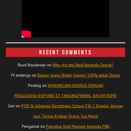
RECENT COMMENTS
Ruud Boudewijn
on
Who Are the Real Belanda Depok?
Pt endergu
on
Ekspor Arang Briket, Hampir 100% untuk Shisha
Penting
on
WAWANCARA KHUSUS DENGAN
PENGUSAHA SHIPYARD DI TANJUNGPINANG, BATAM KEPRI
Gun
on
POD St Johannes Berchmans School PIK 2 Digelar dengan
Janji Terima Kritikan Orang Tua Murid
Pengamat
on
Palestina Sulit Menjadi Anggota PBB