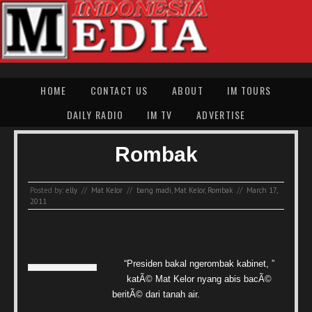
HOME
CONTACT US
ABOUT
IM TOURS
DAILY RADIO
IM TV
ADVERTISE
Rombak
Posted by:
elly
//
Mat Kelor
//
bang madi
,
Mat Kelor
,
Rombak
//
March 17,
2011
“Presiden bakal ngerombak kabinet, ”
katÃ© Mat Kelor nyang abis bacÃ©
beritÃ© dari tanah air.