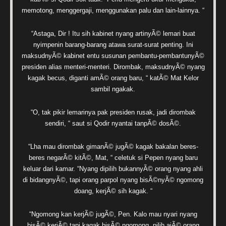
memotong, menggergaji, menggunakan palu dan lain-lainnya. “
“Astaga, Dir ! Itu sih kabinet nyang artinyÃ© lemari buat
nyimpenin barang-barang atawa surat-surat penting. Ini
maksudnyÃ© kabinet entu susunan pembantu-pembantunyÃ©
presiden alias menteri-menteri. Dirombak, maksudnyÃ© nyang
kagak becus, diganti amÃ© orang baru, “ katÃ© Mat Kelor
sambil ngakak.
“O, tak pikir lemarinya pak presiden rusak, jadi dirombak
sendiri, “ saut si Qodir nyantai tanpÃ© dosÃ©.
“Lha mau dirombak gimanÃ© jugÃ© kagak bakalan beres-
beres negarÃ© kitÃ©, Mat, “ celetuk si Pepen nyang baru
keluar dari kamar. “Nyang dipilih bukannyÃ© orang nyang ahli
di bidangnyÃ©, tapi orang parpol nyang bisÃ©nyÃ© ngomong
doang, kerjÃ© sih kagak. “
“Ngomong kan kerjÃ© jugÃ©, Pen. Kalo mau nyari nyang
bisÃ© kerjÃ© tapi kagak bisÃ© ngomong, pilih ajÃ© orang