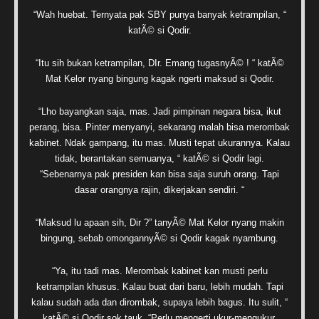
“Wah huebat. Ternyata pak SBY punya banyak ketrampilan, “
katÃ© si Qodir.
“Itu sih bukan ketrampilan, DIr. Emang tugasnyÃ© ! “ katÃ©
Mat Kelor nyang bingung kagak ngerti maksud si Qodir.
“Lho bayangkan saja, mas. Jadi pimpinan negara bisa, ikut
perang, bisa. Pinter menyanyi, sekarang malah bisa merombak
kabinet. Ndak gampang, itu mas. Musti tepat ukurannya. Kalau
tidak, berantakan semuanya, “ katÃ© si Qodir lagi.
“Sebenarnya pak presiden kan bisa saja suruh orang. Tapi
dasar orangnya rajin, dikerjakan sendiri. “
“Maksud lu apaan sih, Dir ?” tanyÃ© Mat Kelor nyang makin
bingung, sebab omongannyÃ© si Qodir kagak nyambung.
“Ya, itu tadi mas. Merombak kabinet kan musti perlu
ketrampilan khusus. Kalau buat dari baru, lebih mudah. Tapi
kalau sudah ada dan dirombak, supaya lebih bagus. Itu sulit, “
katÃ© si Qodir sok tauk. “Perlu mengerti ukur-mengukur,