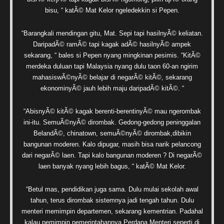
bisu, “ katÃ© Mat Kelor ngeledekkin si Pepen.
“Barangkali mendingan gitu, Mat. Sepi tapi hasilnyÃ© keliatan.
DaripadÃ© ramÃ© tapi kagak adÃ© hasilnyÃ© ampek
sekarang, “ bales si Pepen nyang mingkinan pesimis. “KitÃ©
merdeka duluan tapi Malaysia nyang dulu taon 60-an ngirim
mahasiswÃ©nyÃ© belajar di negarÃ© kitÃ©, sekarang
ekonominyÃ© jauh lebih maju daripadÃ© kitÃ©. “
“AbisnyÃ© kitÃ© kagak berenti-berentinyÃ© mau ngerombak
ini-itu. SemuÃ©nyÃ© dirombak. Gedong-gedong peninggalan
BelandÃ©, chinatown, semuÃ©nyÃ© dirombak,dibikin
bangunan moderen. Kalo dipugar, masih bisa narik pelancong
dari negarÃ© laen. Tapi kalo bangunan moderen ? Di negarÃ©
laen banyak nyang lebih bagus, “ katÃ© Mat Kelor.
“Betul mas, pendidikan juga sama. Dulu mulai sekolah awal
tahun, terus dirombak sistemnya jadi tengah tahun. Dulu
menteri memimpin departemen, sekarang kementrian. Padahal
kalau pemimpin pemerintahannya Perdana Menteri seperti di