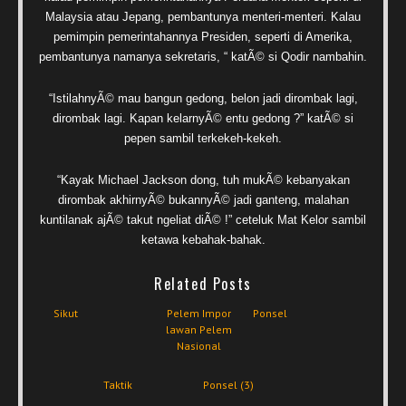
Malaysia atau Jepang, pembantunya menteri-menteri. Kalau
pemimpin pemerintahannya Presiden, seperti di Amerika,
pembantunya namanya sekretaris, “ katÃ© si Qodir nambahin.
“IstilahnyÃ© mau bangun gedong, belon jadi dirombak lagi,
dirombak lagi. Kapan kelarnyÃ© entu gedong ?” katÃ© si
pepen sambil terkekeh-kekeh.
“Kayak Michael Jackson dong, tuh mukÃ© kebanyakan
dirombak akhirnyÃ© bukannyÃ© jadi ganteng, malahan
kuntilanak ajÃ© takut ngeliat diÃ© !” ceteluk Mat Kelor sambil
ketawa kebahak-bahak.
Related Posts
Sikut
Pelem Impor
Ponsel
lawan Pelem
Nasional
Taktik
Ponsel (3)