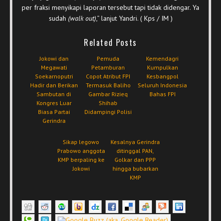
per fraksi menyikapi laporan tersebut tapi tidak didengar. Ya
sudah
(walk out)
,” lanjut Yandri. ( Kps / IM )
Related Posts
Jokowi dan
Pemuda
Kemendagri
Megawati
Petamburan
Kumpulkan
Soekarnoputri
Copot Atribut FPI
Kesbangpol
Hadir dan Berikan
Termasuk Baliho
Seluruh Indonesia
Sambutan di
Gambar Rizieq
Bahas FPI
Kongres Luar
Shihab
Biasa Partai
Didampingi Polisi
Gerindra
Sikap legowo
Kesalnya Gerindra
Prabowo anggota
ditinggal PAN,
KMP berpaling ke
Golkar dan PPP
Jokowi
hingga bubarkan
KMP