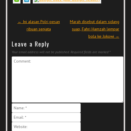
Post navigation
←
Ini alasan Polri pesan
Marah disebut dalam sidang
ribuan senjata
suap, Fahri Hamzah lempar
bola ke Jokowi
→
Leave a Reply
Your email address will not be published.
Required fields are marked
*