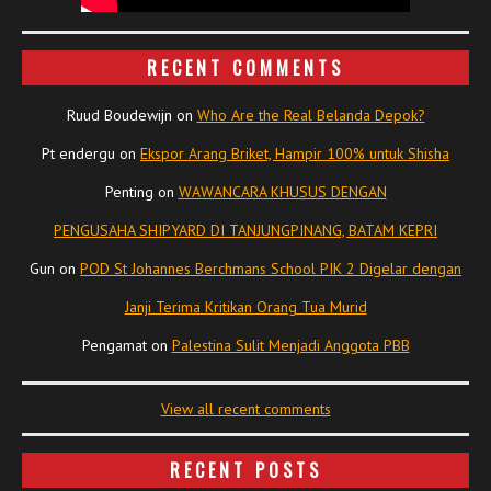
RECENT COMMENTS
Ruud Boudewijn
on
Who Are the Real Belanda Depok?
Pt endergu
on
Ekspor Arang Briket, Hampir 100% untuk Shisha
Penting
on
WAWANCARA KHUSUS DENGAN
PENGUSAHA SHIPYARD DI TANJUNGPINANG, BATAM KEPRI
Gun
on
POD St Johannes Berchmans School PIK 2 Digelar dengan
Janji Terima Kritikan Orang Tua Murid
Pengamat
on
Palestina Sulit Menjadi Anggota PBB
View all recent comments
RECENT POSTS