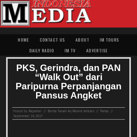
HOME
CONTACT US
ABOUT
IM TOURS
DAILY RADIO
IM TV
ADVERTISE
PKS, Gerindra, dan PAN
“Walk Out” dari
Paripurna Perpanjangan
Pansus Angket
Posted by:
Reporter
//
Berita Tanah Air
,
Recent Articles
//
Partai
//
September 26, 2017